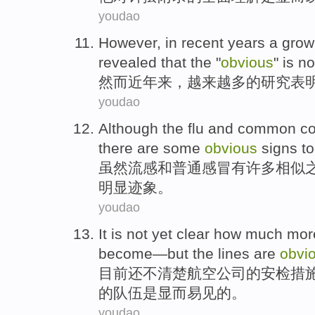
youdao
However
,
in recent years
a
grow
revealed
that
the
"
obvious
"
is no
然而
近年
来，
越来越
多
的
研究
表
youdao
Although
the flu
and
common
co
there
are
some
obvious
signs
to
虽然
流感
和
普通
感冒
有
许多
相似
明显
迹象
。
youdao
It is
not
yet
clear
how much
more
become—
but
the
lines
are
obvi
目前还
不
清楚
航空
公司的安检措
的队伍是显而易见的。
youdao