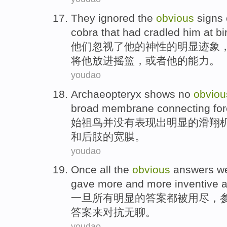
They
ignored
the
obvious
signs
cobra
that
had
cradled
him
at bi
他们
忽视
了
他
的
神性
的明显
迹象
将他放进
摇篮
，
或者
他的能力。
youdao
Archaeopteryx shows
no
obviou
broad
membrane
connecting
fo
始祖鸟
并
没有
表现出
明显
的
滑翔
和
后肢
的宽
膜
。
youdao
Once
all
the
obvious
answers
w
gave
more
and more
inventive
一旦
所有
明显
的
答案
都被
用尽
，
答案
来
对抗
无聊。
youdao