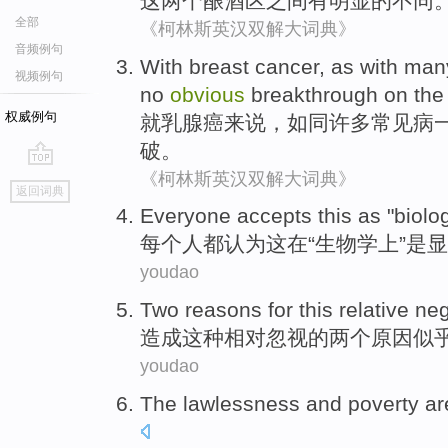
这
两个
酿酒
区
之间
有
明显
的
不同
全部
《柯林斯英汉双解大词典》
音频例句
With
breast cancer
,
as with
man
视频例句
no
obvious
breakthrough
on the
权威例句
就
乳腺癌
来说，
如同
许多
常见病
破
。
《柯林斯英汉双解大词典》
go
返回词典
top
Everyone
accepts
this
as
"
biolog
每个人都
认为
这
在
“
生物学上
”
是显
youdao
Two
reasons for
this
relative
neg
造成
这种
相对
忽视
的
两个
原因
似
youdao
The lawlessness
and
poverty
ar