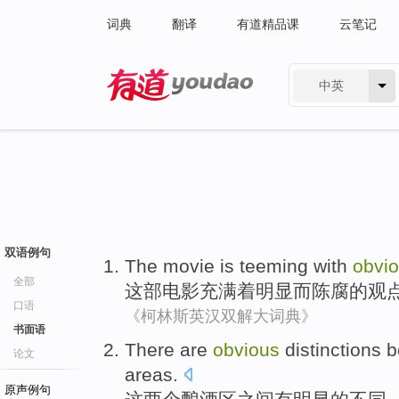
词典
翻译
有道精品课
云笔记
中英
有道 - 网易旗下搜索
双语例句
The movie
is teeming
with
obvi
全部
这部
电影
充满
着
明显
而
陈腐的观
口语
《柯林斯英汉双解大词典》
书面语
There are
obvious
distinctions
b
论文
areas
.
原声例句