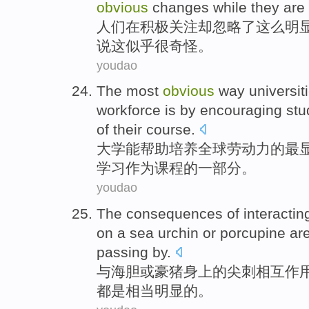
obvious
changes
while they
are
人们
在
积极
关注
却
忽略了
这么
明
说
这
似乎
很奇怪
。
youdao
The most
obvious
way
universit
workforce
is
by
encouraging
stu
of
their
course
.
大学
能
帮助
培养
全球
劳动力
的
最
学习
作为
课程
的
一部分
。
youdao
The
consequences
of
interactin
on a
sea urchin
or
porcupine
ar
passing by
.
与
海胆
或
豪猪身上
的
尖
刺
相互
作
都是
相当
明显
的。