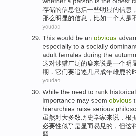
whether
a
person
is the
oldest
ch
存储
的
信息
包括
一些
明显
的
信息
那么明显的信息，比如
一
个人
是
youdao
This
would
be
an
obvious
advan
especially
to a socially domina
adult
females
during
the autum
这
对
涉猎广泛
的
鹿
来说
是
一
个
明
期
，
它们要追逐
几
只成年
雌
鹿的
youdao
While
the
need
to
rank
historical
importance
may
seem
obvious
hierarchies
raise
serious
philos
虽然
对
大多数
历史学家来说
，根
必要性
似乎是
显而易见
的，但
这
题
。