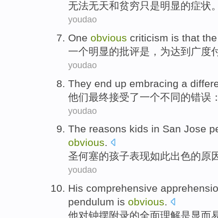
无法无天
和
贫穷
只是
明显
的
症状
youdao
One
obvious
criticism
is
that th
一个
明显
的
批评
是
，
为
达到广度
youdao
They
end up
embracing
a
differ
他们
最终
接受
了
一个
不同的
错误
youdao
The
reasons
kids
in
San Jose
p
obvious
.
圣何塞
的
孩子
表现
如此
出色
的
原
youdao
His
comprehensive
apprehensi
pendulum
is
obvious
.
他
对钟摆
附录
的
全面
理解
是
显而