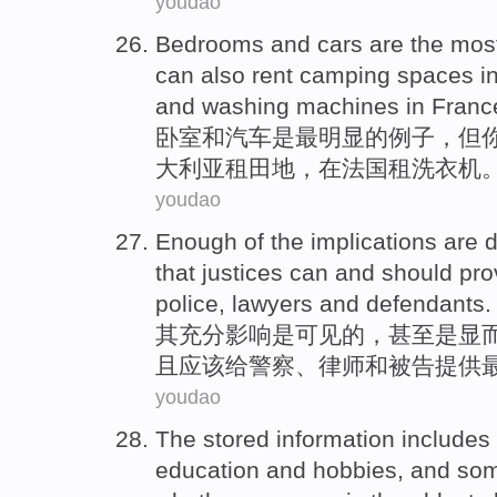
youdao
Bedrooms
and
cars
are
the mos
can
also
rent
camping spaces
i
and
washing machines
in
Franc
卧室
和
汽车
是
最
明显
的
例子
，
但
大利亚
租
田地
，在
法国
租
洗衣机
youdao
Enough
of the
implications
are
d
that
justices
can
and
should
pro
police
,
lawyers
and
defendants
.
其充分
影响
是
可见
的
，
甚至是
显
且
应该
给
警察
、
律师
和被告
提供
youdao
The
stored
information
includes
education
and
hobbies
,
and
som