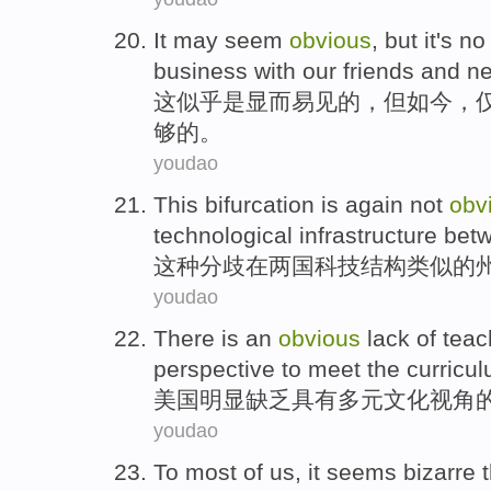
It
may seem
obvious
,
but
it's
no
business with
our
friends
and
ne
这
似乎
是
显而易见
的，
但
如今，
够
的。
youdao
This
bifurcation
is again
not
obv
technological
infrastructure
bet
这种
分歧
在
两
国
科技
结构
类似
的
youdao
There is an
obvious
lack
of
teac
perspective
to
meet
the
curricu
美国
明显
缺乏
具有
多元文化
视角
youdao
To
most
of
us
,
it
seems
bizarre