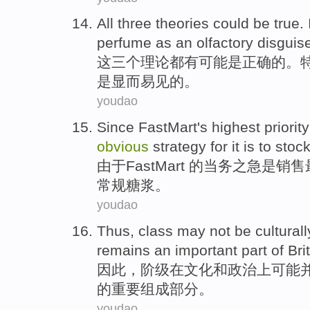
All
three
theories
could
be
true
.
perfume
as an
olfactory
disguis
这
三个
理论
都
有可能
是
正确
的
。
是
显而易见
的。
youdao
Since
FastMart's highest
priority
obvious
strategy
for it is to
stoc
由于
FastMart
的
当务之急
是
销售
常规
糖浆
。
youdao
Thus
,
class
may
not be
culturall
remains
an important
part
of
Bri
因此
，
阶级
在文化
和
政治上
可能
的
重要
组成部分
。
youdao