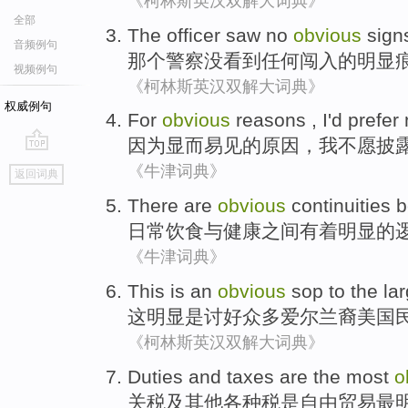
《柯林斯英汉双解大词典》
全部
The officer
saw
no
obvious
sign
音频例句
那个
警察
没看到
任何
闯入
的
明显
视频例句
《柯林斯英汉双解大词典》
权威例句
For
obvious
reasons
,
I
'd prefer 
因为
显而易见
的
原因
，
我
不
愿
披
go
《牛津词典》
返回词典
top
There are
obvious
continuities
b
日常饮食
与
健康
之间
有着
明显
的
《牛津词典》
This
is
an
obvious
sop to the
la
这
明显
是
讨好
众多
爱尔兰裔美国
《柯林斯英汉双解大词典》
Duties
and
taxes
are
the most
o
关税
及
其他各种税
是
自由
贸易
最