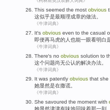
《柯林斯英汉双解大词典》
This
seemed
the most
obvious
t
这
似乎是
最
顺理成章
的做法。
《牛津词典》
It
's
obvious
even
to the casual o
即便
再
马虎的
人也能一眼看明白
《牛津词典》
There's no
obvious
solution
to
t
这个
问题
尚无
公认
的
解决
办法。
《牛津词典》
It was patently
obvious
that
she
她
显然
是
在撒谎
。
《牛津词典》
She
savoured
the moment
with
她
显然
津津有味地回味着
那
一刻