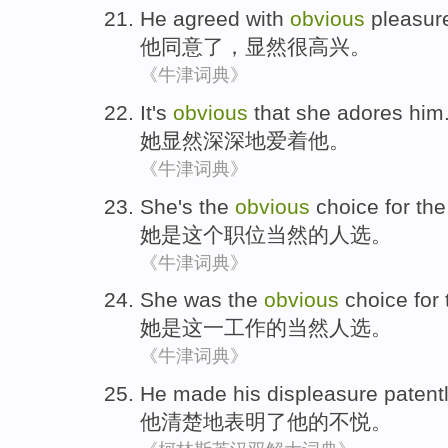
He
agreed with
obvious
pleasur
他
同意
了，
显然
很高兴
。
《牛津词典》
It's
obvious
that
she
adores
him
她
显然深深地爱着
他
。
《牛津词典》
She
's
the
obvious
choice for
the
她
是
这个
职位
当然
的
人选
。
《牛津词典》
She
was
the
obvious
choice for
她
是
这
一
工作
的
当然
人选
。
《牛津词典》
He
made
his
displeasure patent
他
清楚地表明了
他
的
不悦
。