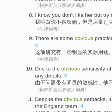
《柯林斯英汉双解大词典》
I
know
you
don't
like
her
but
try
我
明白
你
不
喜欢
她
，
但是
尽量
别
《牛津词典》
There are
some
obvious
practic
这项
研究
有
一些
明显
的
实际
用途
《牛津词典》
Due to
the
obvious
sensitivity
of
any
details
.
由于
问题
带有明显
的
敏感性
，
他
《柯林斯英汉双解大词典》
Despite the
obvious
setbacks
,
it
the
England
team
.