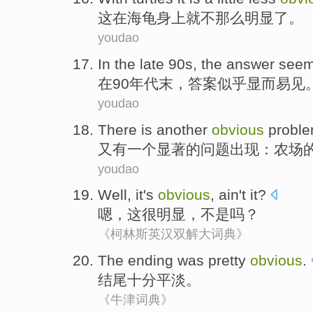
这
在
海龟身上
就
不那么
明显
了。
youdao
In
the late 90
s
,
the answer
see
在
90
年代末
，
答案
似乎
显而易见
youdao
There is
another
obvious
probl
又
有
一个
显著
的
问题出现
：
农场
youdao
Well
,
it
's
obvious
,
ain't
it?
嗯
，
这
很
明显，不是吗？
《柯林斯英汉双解大词典》
The ending
was pretty
obvious
.
结尾
十分
平淡
。
《牛津词典》