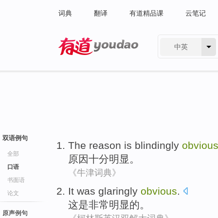
词典
翻译
有道精品课
云笔记
中英
有道 - 网易旗下搜索
双语例句
The reason
is blindingly
obviou
全部
原因
十分
明显
。
口语
《牛津词典》
书面语
It
was
glaringly
obvious
.
论文
这
是
非常
明显的
。
原声例句