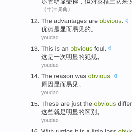
尽管
明显
受挫
，
但
对
英格兰队来
《牛津词典》
The
advantages
are
obvious
.
优势
是
显而易见的
。
youdao
This
is
an
obvious
foul
.
这
是
一次
明显
的
犯规
。
youdao
The reason
was
obvious
.
原因
显而易见
。
youdao
These
are just
the
obvious
diff
这些
就是
明显
的
区别
。
youdao
With
turtles
it is
a little
less
obvi