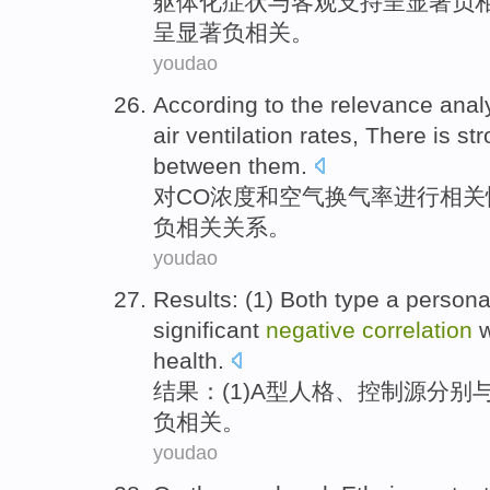
躯体
化
症状
与
客观支持呈显著
负
呈显著负相关。
youdao
According to
the
relevance
anal
air
ventilation
rates
,
There
is st
between them.
对
CO
浓度
和
空气
换气
率
进行
相关
负
相关关系。
youdao
Results
: (
1
) Both
type
a
personal
significant
negative
correlation
w
health
.
结果
：(
1
)A
型
人格
、
控制
源分别
负
相关
。
youdao