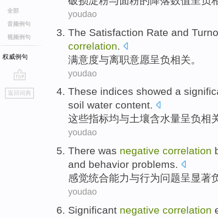
破损
淀粉
与
面粉
的
降落
数值
呈
负
全部
youdao
音频例句
The
Satisfaction Rate
and
Turno
视频例句
correlation
.
权威例句
满意度
与
离职
意愿
呈
负相关。
youdao
go
These
indices
showed a
signifi
返回词典
top
soil
water content
.
这些
指标均
与
土壤
含水量
呈
负
相
youdao
There was
negative
correlation
and
behavior
problems
.
感觉
统合能力
与
行为
问题
呈显著
youdao
Significant
negative
correlation
e