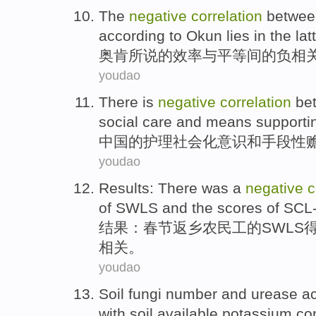
The
negative
correlation
betwe
according to Okun
lies
in the
lat
奥
肯所说的
效率
与
平等
间
的
负
相
youdao
There is
negative
correlation
be
social
care
and
means
supporti
中国
的
护理
社会化
意识
和
手段
性
youdao
Results
:
There
was a
negative
c
of
SWLS
and
the scores of
SCL
结果
：春节返乡农民工
的
SWLS
相关
。
youdao
Soil
fungi
number
and
urease
ac
with
soil
available
potassium
co