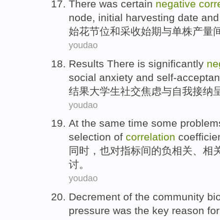
There
was
certain
negative
corr
node
,
initial
harvesting
date
and
始
花
节
位
和
采收始
期
与
单株
产量
youdao
Results
There is
significantly
ne
social
anxiety
and
self-accepta
结果
大学生
社交
焦虑
与
自我接纳
youdao
At the same time
some
problem
selection
of
correlation
coefficie
同时
，也对指标间
的
负
相关
、相
讨。
youdao
Decrement
of the
community
bi
pressure
was
the
key
reason for