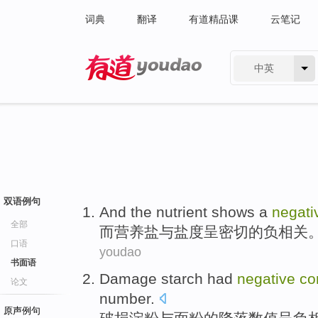
词典
翻译
有道精品课
云笔记
中英
有道 - 网易旗下搜索
双语例句
And
the nutrient shows
a
negati
全部
而
营养盐
与
盐度
呈密切的
负
相关
口语
youdao
书面语
Damage
starch
had
negative
co
论文
number
.
原声例句