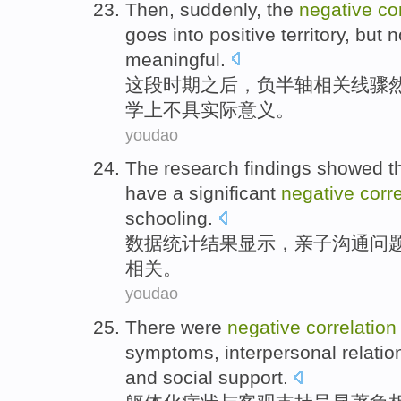
Then
,
suddenly
,
the
negative
co
goes into
positive
territory
,
but
n
meaningful
.
这
段时期
之后
，
负
半轴
相关
线
骤
学上
不
具实际意义
。
youdao
The
research findings
showed
t
have a
significant
negative
corre
schooling
.
数据
统计
结果
显示
，
亲子沟通
问
相关
。
youdao
There were
negative
correlation
symptoms
,
interpersonal
relatio
and
social
support
.