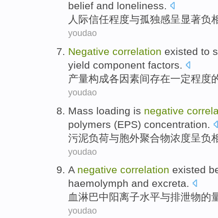
belief
and
loneliness
.
人际
信任程度
与
孤独感
呈显著
负
youdao
Negative
correlation
existed
to
s
yield
component
factors
.
产量
构成
各因素
间
存在
一定
程度
youdao
Mass
loading
is
negative
correl
polymers
(EPS)
concentration
.
污泥
负荷
与
胞外
聚合物
浓度
呈
负
youdao
A
negative
correlation
existed b
haemolymph
and
excreta
.
血淋巴
中
阳离子
水平
与
排泄物
的
youdao