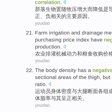
correlation
.
群落
生物
置
随
牧
压
增大而降低
是
正
、
负
相关
的
主要
原因
。
youdao
Farm
irrigation and drainage
me
purchasing
price
index
have
neg
production.
农业
排灌
机械
动力
和
粮食
收购
价
youdao
The
body
density
has a
negativ
sectional
areas
of
the
thigh,
but
ratio
.
运动员
身体
密度
与
大腿
断面
各组
体脂
率与其
呈正
相关。
youdao