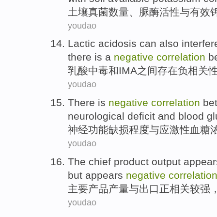
土壤
真菌
数量
、
脲酶
活性
与
有效
youdao
Lactic
acidosis
can
also
interfer
there is
a
negative
correlation
b
乳酸
中毒
和
IMA
之间
存在
负
相关
youdao
There is
negative
correlation
be
neurological
deficit
and
blood g
神经功能
缺损
程度
与
应激性
血糖
youdao
The chief
product
output
appear
but
appears
negative
correlatio
主要
产品
产量
与
出口
正
相关
较强
youdao