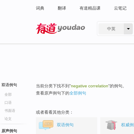
词典
翻译
有道精品课
云笔记
中英
有道 - 网易旗下搜索
双语例句
当前分类下找不到"
negative correlation
"的例句。
查看原声例句下的
全部例句
全部
口语
书面语
或者看看其他分类：
论文
双语例句
权威例
原声例句