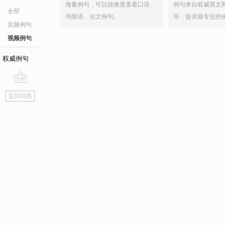
海量例句，可以按难度查看口语、
例句来自权威英文
全部
书面语、论文例句。
等，提供最专业的
音频例句
视频例句
权威例句
go
返回词典
top