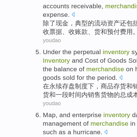
accounts
receivable
,
merchand
expense
.
除了
现金
，
典型
的
流动
资产
还
包
收
票据
、收
账款
、
货
和
预付
费用
youdao
Under
the
perpetual
inventory
s
Inventory
and
Cost
of
Goods
So
the
balance
of
merchandise
on 
goods sold for the period.
在
永续
存盘
制度
下，
商品
存货
和
货
和一段时间内销售货物的
总
成
youdao
Map
,
and
enterprise
inventory
d
management
of
merchandise
in
such as
a hurricane
.