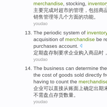
merchandise
,
stocking
,
inventor
主要
完成
对
超市
的
管理
，包括
商
销售
管理等几个方面的
功能
。
youdao
The periodic
system of
inventor
acquisition
of
merchandise
be r
purchases
account
.
定期
盘存制
要求
企业购入
商品
时
youdao
The business
can
determine
th
the cost of goods sold
directly
f
having to
count the
merchandis
企业
可以
直接
从
账面
上
确定出
期
不
需
盘点存货数量。
youdao