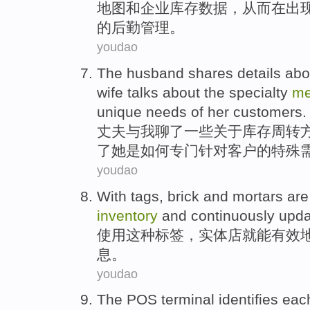
地图
和
企业
库存
数据
，
从而
在
出
的
后勤
管理
。
youdao
The
husband shares
details
abo
wife
talks
about the specialty
me
unique
needs
of
her
customers
.
丈夫
与我聊了一些
关于
库存
周转
了她是如何专门针对客户的
特殊
youdao
With
tags
, brick and
mortars
are
inventory
and
continuously
upda
使用
这种标签
，
实体店
就
能
有效
息
。
youdao
The POS
terminal
identifies
eac