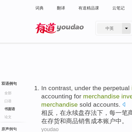
词典
翻译
有道精品课
云笔记
中英
有道 - 网易旗下搜索
双语例句
In contrast
,
under
the
perpetual
全部
accounting for
merchandise
inv
口语
merchandise
sold
accounts
.
书面语
相反
，在
永续
盘存
法
下
，每一笔
论文
在
存货和商品销售
成本
账户
中。
youdao
原声例句