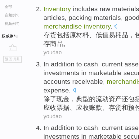
全部
Inventory
includes
raw material
音频例句
articles,
packing materials
,
goo
视频例句
merchandise
inventory
.
存货
包括
原材料
、低值易耗
品
，
权威例句
存商品。
youdao
go
返回词典
top
In addition
to
cash
,
current
asse
investments
in marketable
secur
accounts
receivable
,
merchand
expense
.
除了
现金
，
典型
的
流动
资产
还
包
应收
票据
、应收
账款
、
存货
和
预
youdao
In addition
to
cash
,
current
asse
investments
in
marketable
secur