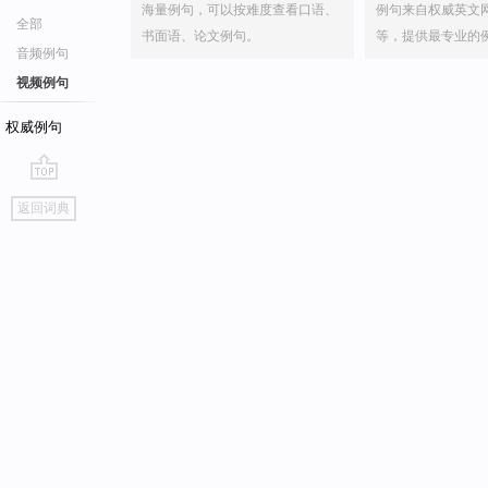
海量例句，可以按难度查看口语、
例句来自权威英文
全部
书面语、论文例句。
等，提供最专业的
音频例句
视频例句
权威例句
go
返回词典
top