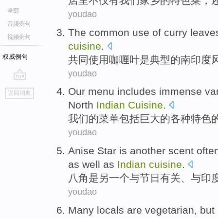
店里不仅有
我们
家乡的
特色菜
，
全部
youdao
音频例句
The
common
use
of
curry
leave
视频例句
cuisine
.
权威例句
共同
使用
咖喱
叶
是
典型
的
南
印度
youdao
go
Our
menu
includes
immense
va
返回词典
top
North
Indian
Cuisine
.
我们
的
菜单
包括
巨大的
各种
特色
youdao
Anise
Star
is
another
scent
ofte
as well
as
Indian
cuisine
.
八角
是
另一个
与
节日
有关
、
与
印
youdao
Many
locals
are
vegetarian
,
but