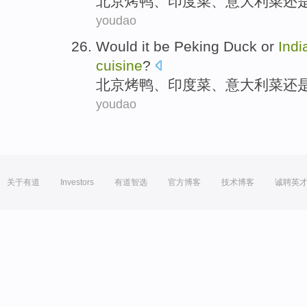
北京
烤鸭、
印度
菜
、
意大利
菜
还
youdao
Would it be Peking Duck
or
Indi
cuisine
?
北京
烤鸭、
印度
菜
、
意大利
菜
还
youdao
关于有道
Investors
有道智选
官方博客
技术博客
诚聘英