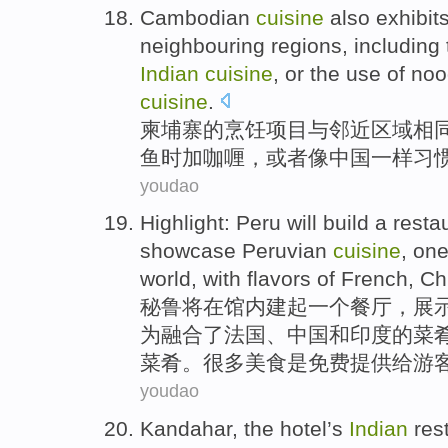
Cambodian
cuisine
also exhibi
neighbouring
regions
,
including
Indian
cuisine
,
or
the
use
of
noo
cuisine
.
柬埔寨
的
烹饪
项目与
邻近
区域
相
鱼时加
咖喱
，
或者
像
中国
一样
习
youdao
Highlight:
Peru
will
build
a
resta
showcase
Peruvian
cuisine
, on
world
,
with
flavors
of
French
,
Ch
秘鲁
将
在
馆内
建起
一个
餐厅
，
展
为
融合了
法国
、
中国
和
印度
的菜
菜肴。很多美食是免费提供给游
youdao
Kandahar, the
hotel
’s
Indian
res