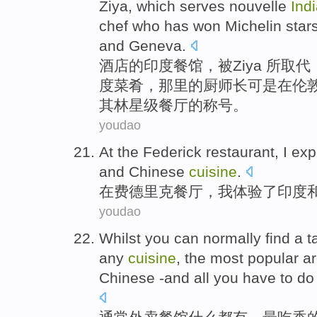
Ziya
, which serves
nouvelle
Ind
chef
who has
won
Michelin
star
and
Geneva
.
酒店
的
印度
餐馆
，被
Ziya 所
取代
度
菜肴
，那里的
厨师长
可是
在
伦
其林
星级餐厅的称号。
youdao
At
the Federick
restaurant
,
I
exp
and
Chinese
cuisine
.
在
费
德里克
餐厅
，
我
体验
了
印度
youdao
Whilst
you can
normally
find a
t
any
cuisine
,
the most
popular a
Chinese -and all
you
have to do