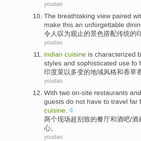
youdao
The breathtaking
view
paired wi
make
this
an unforgettable
dini
令人
叹为观止的
景色
搭配
传统
的
youdao
Indian
cuisine
is characterized
b
styles
and
sophisticated
use
fo 
印度
菜
以
多变
的
地域
风格
和
香草
youdao
With
two
on-site
restaurants
an
guests
do not have to
travel far
cuisine
.
两个
现场
超别致的
餐厅
和
酒吧
/
酒
心。
youdao