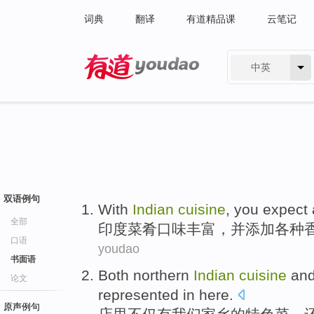
词典
翻译
有道精品课
云笔记
中英
有道 - 网易旗下搜索
双语例句
With
Indian
cuisine
, you expect
全部
印度
菜肴
口味
丰富
，
并
添加各种
口语
youdao
书面语
Both
northern
Indian
cuisine
an
论文
represented in here.
原声例句