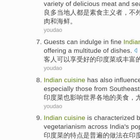
variety
of
delicious
meat
and
se
良多
当地人
都是
素食主义者
，
不
肉
和
海鲜
。
youdao
Guests
can
indulge
in
fine
India
offering
a multitude of
dishes
.
客人
可以
享受
好的
印度
菜
或
丰富
youdao
Indian
cuisine
has also
influenc
especially those
from
Southeast
印度
菜
也
影响
世界各地
的
美食
，
youdao
Indian
cuisine
is characterized
vegetarianism across
India
's
po
印度
菜
的
特点
是
普遍
的
做法
在
印