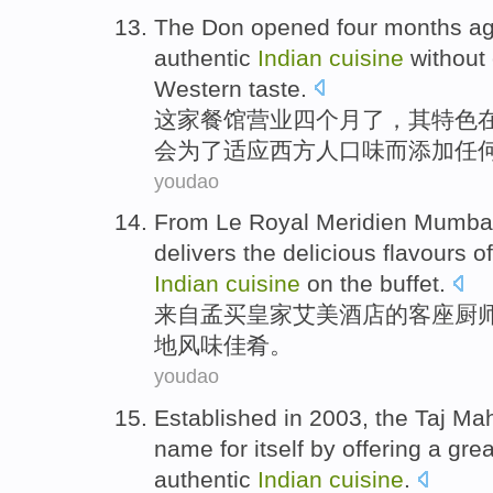
The Don opened
four
months
ag
authentic
Indian
cuisine
without
Western
taste
.
这家餐馆营业
四
个月
了，其特色
会
为了
适应
西方人
口味而
添加
任
youdao
From
Le
Royal
Meridien
Mumba
delivers
the delicious flavours
of
Indian
cuisine
on the buffet.
来自
孟买
皇家
艾美酒店
的
客座
厨
地
风味佳肴
。
youdao
Established
in 2003,
the Taj
Mah
name for itself by
offering
a gre
authentic
Indian
cuisine
.