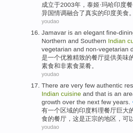
成立
于2003年，
泰
姬·
玛哈
印度
餐
异国情调
融合了
真实
的
印度美食
youdao
Jamavar
is
an
elegant
fine-dini
Northern
and
Southern
Indian
c
vegetarian
and
non-vegetarian
是
一个
优雅
精致的
餐厅
提供
美味
素食
和非
素食
菜肴
。
youdao
There are
very
few
authentic
re
Indian
cuisine
and
that
is
an
are
growth
over
the next
few
years
.
有
一
个
区域
的
印度
料理
餐厅
巨大
食的餐厅，
这
是
正宗
的
地区
，
可
youdao