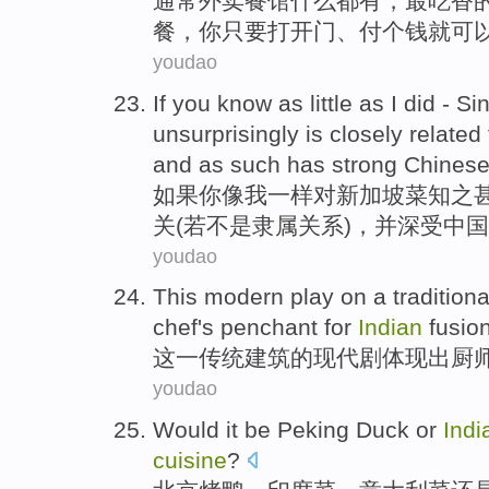
通常
外卖
餐馆
什么
都有，
最
吃香
餐
，
你
只要
打开
门
、
付
个钱就
可
youdao
If
you
know as little
as
I
did -
Si
unsurprisingly
is closely
related
and
as such has strong
Chines
如果
你
像
我
一样
对新加坡
菜
知之
关
(
若
不是
隶属关系)，
并
深受
中国
youdao
This
modern
play on
a
traditiona
chef's penchant
for
Indian
fusio
这
一
传统
建筑
的
现代
剧
体现
出
厨
youdao
Would it be Peking Duck
or
Indi
cuisine
?