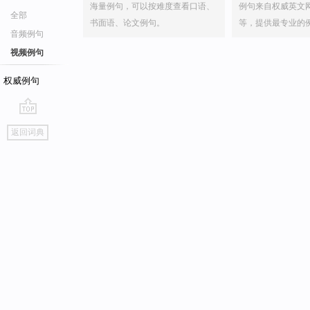
海量例句，可以按难度查看口语、
例句来自权威英文
全部
书面语、论文例句。
等，提供最专业的
音频例句
视频例句
权威例句
go
返回词典
top