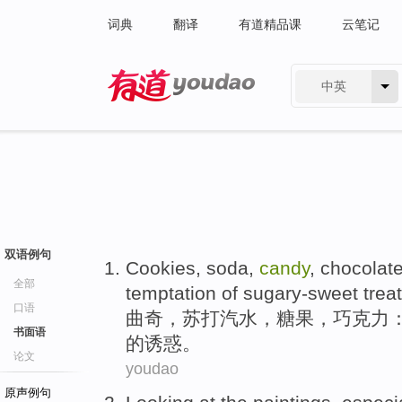
词典
翻译
有道精品课
云笔记
中英
有道 - 网易旗下搜索
双语例句
Cookies
,
soda
,
candy
,
chocolat
全部
temptation
of
sugary-sweet
trea
口语
曲奇
，
苏打汽水
，
糖果
，
巧克力
书面语
的
诱惑
。
论文
youdao
原声例句