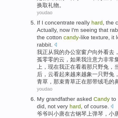
换取礼物。
youdao
If
I
concentrate
really
hard
,
the
Actually
,
now
I
'm
seeing
that
rab
the
cotton
candy
-like
texture
,
it
rabbit.
我
正从我的办公室窗户向外看去
孤零零的
云
，
如果
我
注意力
非常
上
，
现在
我
正在
看着
那
只野兔，
后
，云
看起来
越来越
象
一
只野兔
青草，
那
束青草正在那带绒毛的
youdao
My grandfather
asked
Candy
to
did,
not
very
hard
,
of course
.
爷爷
叫
小
唐
在
古
钢琴
上弹琴，小