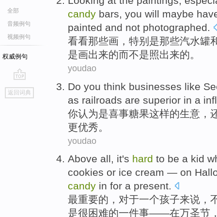
Looking at
the
paintings
,
especi
全部
candy
bars
,
you
will
maybe
hav
音频例句
painted
and
not
photographed
.
视频例句
看看
那些
画
，
特别是
那些
汽水
罐
是
画
出来的
而
不是
照出来
的。
权威例句
youdao
Do you
think
businesses
like
Se
go
返回词典
top
as
railroads
are superior
in
a
inf
你
认为
是喜事
糖果
这样
的
生意
，
更
优秀。
youdao
Above
all,
it's
hard
to
be
a
kid
w
cookies
or
ice cream
—
on
Hall
candy
in
for
a
present
.
最
重要的，对于
一
个
孩子
来说
，
是
很
困难的一件事——
在
万圣节