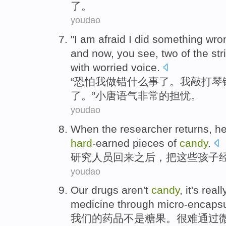
了。
youdao
"
I am afraid
I
did
something
wro
and now
, you see,
two
of
the str
with
worried
voice
.
“
恐怕
我
做
错
什么事
了。我
敲打琴
了
。”
小唐
语气非常的担忧。
youdao
When
the researcher
returns
,
he
hard
-earned pieces
of
candy
.
研究
人员
回来之后
，
把
这些
孩子
youdao
Our
drugs
aren't
candy
,
it's real
medicine
through
micro-encapsu
我们
的
药品
不是
糖果
。
很难
通过