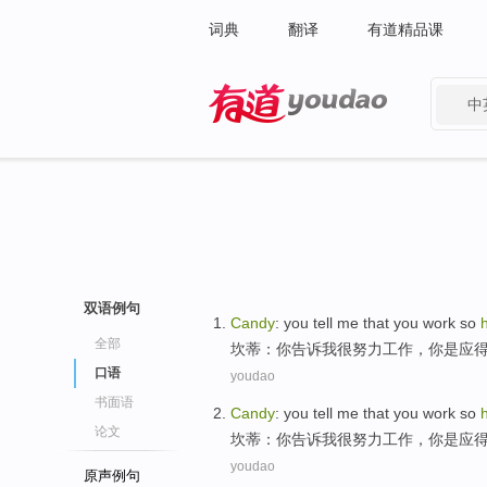
词典
翻译
有道精品课
中
有道 - 网易旗下搜索
双语例句
Candy
:
you
tell
me
that you
work
so
全部
坎蒂
：
你
告诉
我
很
努力
工作
，你是
应
口语
youdao
书面语
Candy
:
you
tell
me
that you
work
so
论文
坎蒂
：
你
告诉
我
很
努力
工作
，你是
应
youdao
原声例句