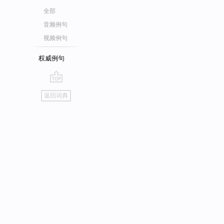
全部
音频例句
视频例句
权威例句
go
返回词典
top