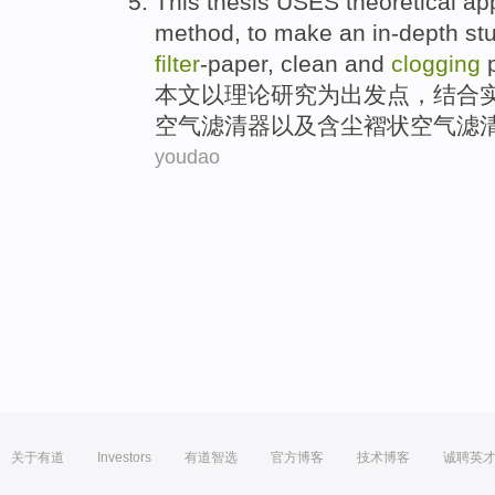
This thesis
USES
theoretical
ap
method
,
to
make
an in-depth
st
filter
-paper
,
clean
and
clogging
p
本文
以
理论
研究
为出发点，
结合
空气
滤清器以及含尘褶状空气滤
youdao
关于有道
Investors
有道智选
官方博客
技术博客
诚聘英