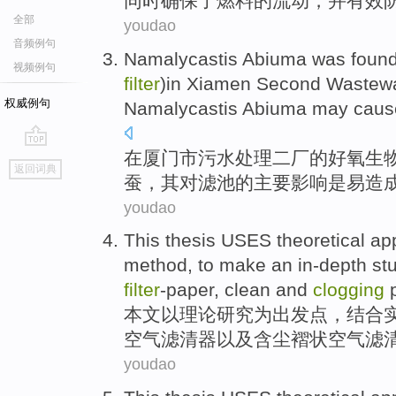
同时确保
了
燃料
的
流动
，
并
有效
全部
youdao
音频例句
Namalycastis Abiuma
was
foun
视频例句
filter
)
in
Xiamen
Second
Wastewa
权威例句
Namalycastis
Abiuma may
caus
在
厦门市
污水
处理
二
厂
的
好氧
生
go
返回词典
top
蚕，其对滤池的主要影响
是
易
造
youdao
This thesis
USES
theoretical
ap
method
,
to
make
an in-depth
st
filter
-paper
,
clean
and
clogging
p
本文
以
理论
研究
为出发点，
结合
空气
滤清器以及含尘褶状空气滤
youdao