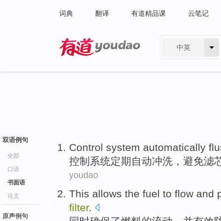
词典
翻译
有道精品课
云笔记
中英
有道 - 网易旗下搜索
双语例句
Control
system
automatically
fl
全部
控制
系统
定期
自动
冲洗
，
避免
滤
口语
youdao
书面语
This allows
the
fuel
to
flow
and
论文
filter
.
原声例句