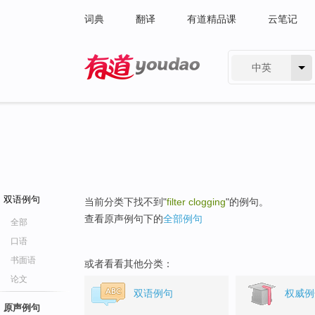
词典
翻译
有道精品课
云笔记
中英
有道 - 网易旗下搜索
双语例句
当前分类下找不到"
filter clogging
"的例句。
查看原声例句下的
全部例句
全部
口语
书面语
或者看看其他分类：
论文
双语例句
权威例
原声例句