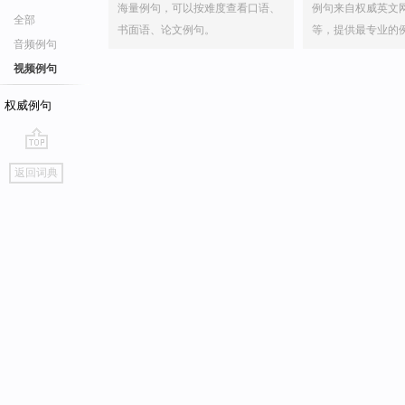
海量例句，可以按难度查看口语、
例句来自权威英文
全部
书面语、论文例句。
等，提供最专业的
音频例句
视频例句
权威例句
go
返回词典
top