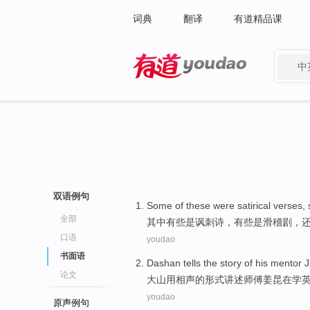
词典
翻译
有道精品课
中
有道 - 网易旗下搜索
双语例句
Some
of
these
were
satirical
verses
,
全部
其中
有些
是
讽刺
诗
，有些是
滑稽剧
，
口语
youdao
书面语
Dashan
tells
the story
of
his
mentor
J
论文
大山用
相声
的
形式
讲述
师傅姜昆
在学
youdao
原声例句