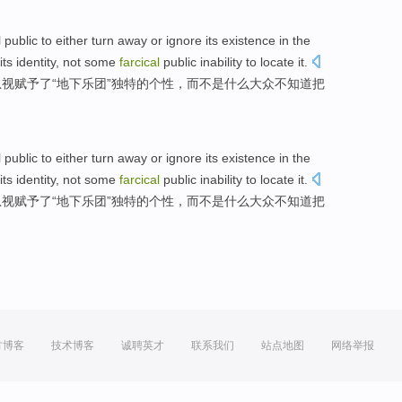
l
public
to
either turn away
or
ignore
its
existence
in the
its
identity
,
not
some
farcical
public
inability
to locate
it
.
忽视
赋予了
“
地下
乐团”
独特
的
个性
，而不是
什么
大众
不
知道
把
l
public
to
either turn away
or
ignore
its
existence
in the
its
identity
,
not
some
farcical
public
inability
to locate
it
.
忽视
赋予了
“
地下
乐团”
独特
的
个性
，而不是
什么
大众
不
知道
把
方博客
技术博客
诚聘英才
联系我们
站点地图
网络举报