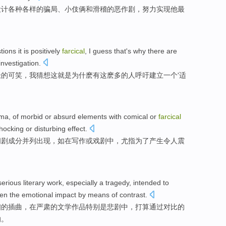
设计
各种各样
的
骗局
、
小伎俩
和
滑稽
的
恶作剧
，努力
实现
他
最
tions
it
is
positively
farcical
,
I
guess
that
's
why
there are
investigation
.
极
的
可笑
，
我
猜想
这
就是
为什麽
有这麽
多
的
人
呼吁
建立
一个
'
适
ama
,
of
morbid
or
absurd
elements
with
comical
or
farcical
hocking
or
disturbing
effect.
闹剧
成分并列出现，
如
在
写作
或
戏剧
中，
尤
指
为了
产生
令人
震
serious
literary
work
,
especially
a
tragedy
,
intended to
ten
the
emotional
impact
by
means
of
contrast
.
稽
的
插曲
，
在
严肃
的
文学
作品
特别是
悲剧中
，
打算
通过
对比
的
响
。