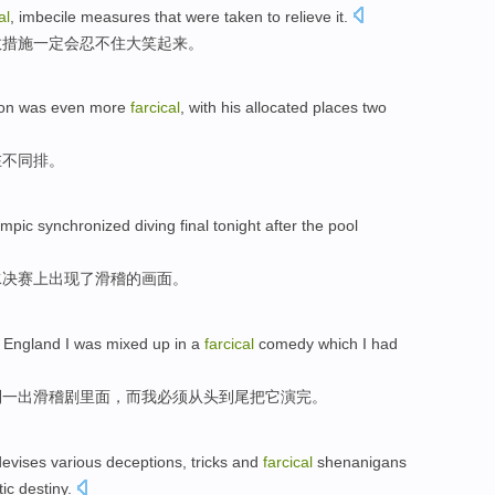
al
,
imbecile
measures
that
were
taken to
relieve it.
救
措施
一定
会
忍不住
大笑
起来。
ion
was
even more
farcical
, with
his
allocated
places
two
在不同
排
。
ympic
synchronized
diving
final
tonight
after
the
pool
水
决赛
上
出现
了滑稽
的
画面。
England
I
was
mixed up
in
a
farcical
comedy
which
I
had
到
一
出
滑稽剧
里面，
而
我
必须
从头
到
尾
把它
演
完
。
devises
various
deceptions
,
tricks
and
farcical
shenanigans
ic
destiny
.