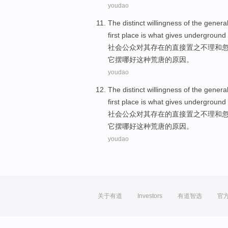
youdao
The
distinct
willingness
of
the genera
first place is
what
gives
underground
社会
公众
对
其
存在
的
直接
置之不理
和
它
摆哪好这种
荒唐
的原因。
youdao
The
distinct
willingness
of
the genera
first place is
what
gives
underground
社会
公众
对
其
存在
的
直接
置之不理
和
它
摆哪好这种
荒唐
的原因。
youdao
关于有道
Investors
有道智选
官