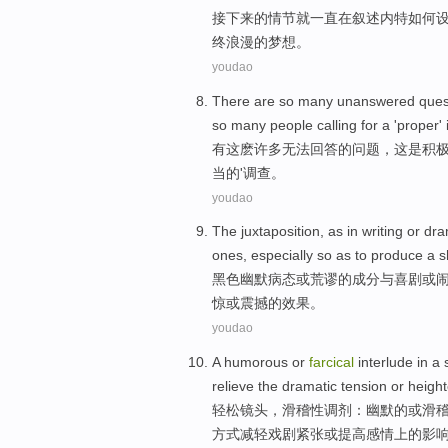
接下来
的
情节
就
一直在叙述
内特
如何
终浪漫的梦想。
youdao
There
are
so
many
unanswered
ques
so
many
people
calling for
a
'
proper
'
有
这
麽
许多
无法回答
的
问题
，
这
是
积
当的
'
调查
。
youdao
The juxtaposition
,
as
in
writing
or
dr
ones,
especially so
as
to
produce
a s
黑色
幽默
病态
或
荒谬
的
成分
与
喜剧
或
惊或震撼的效果。
youdao
A
humorous
or
farcical
interlude
in
a 
relieve
the dramatic
tension
or
heigh
轻松镜头，
滑稽
性调剂：
幽默
的
或
滑
方式
减轻
戏剧
紧张
或
提高
感情上
的
影