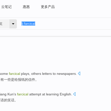
云笔记
惠惠
更多产品
英
 some
farcical
plays
,
others
letters
to
newspapers
.
还有一些
是
给
报纸
的
信件
。
iang Kun's
farcical
attempt
at
learning
English
.
英语
的
笑话
。