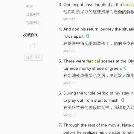
One
might have
laughed at
the
farcic
全部
他们对
所采取的
这些
滑稽而
愚蠢
的解
音频例句
youdao
视频例句
And don his
return
journey the
situat
权威例句
rows apart
.
在
返
途中
情况
更加
滑稽
了，
他
的座位
youdao
go
返回词典
top
There
were
farcical
scenes
at
the
Ol
turneda murky shade
of
green.
在
水池
变成
墨绿色
之后
，
奥运
双人
跳
youdao
During
the whole
period
of
my
stay
in
to
play
out
from start
to
finish
.
在
英格兰
呆
的
整
段时期
中
，
我
被
卷入
youdao
Through the rest
of the
movie
,
Nate
before
he
realizes
his
ultimate
romant