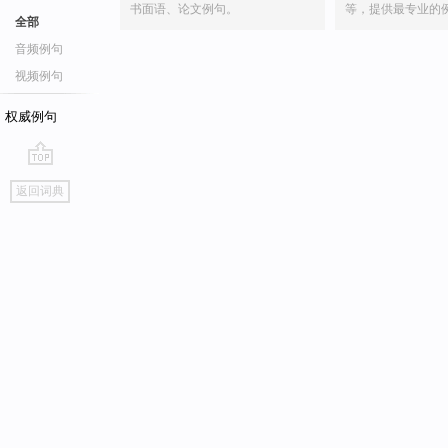
书面语、论文例句。
等，提供最专业的
全部
音频例句
视频例句
权威例句
go
返回词典
top