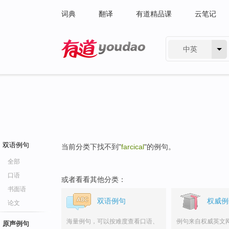
词典
翻译
有道精品课
云笔记
中英
有道 - 网易旗下搜索
双语例句
当前分类下找不到"
farcical
"的例句。
全部
口语
或者看看其他分类：
书面语
双语例句
权威例
论文
海量例句，可以按难度查看口语、
例句来自权威英文
原声例句