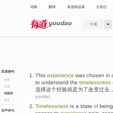
词典
翻译
有道精品课
云笔记
中英
有道 - 网易旗下搜索
双语例句
This
experience
was
chosen
in 
全部
to
understand
the
timelessness
口语
选择
这个
经验
就是
为了
改变
过去
书面语
youdao
论文
Timelessness
is
a
state
of
being
原声例句