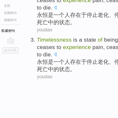
ceases to
experience
pain
, cea
全部
to
die
.
音频例句
永恒
是
一个
人存在
于
停止
老化
、
视频例句
死亡
中的
状态
。
youdao
权威例句
Timelessness
is
a
state
of
being
ceases to
experience
pain
, cea
go
返回词典
top
to
die
.
永恒
是
一个
人存在
于
停止
老化
、
死亡
中的
状态
。
youdao