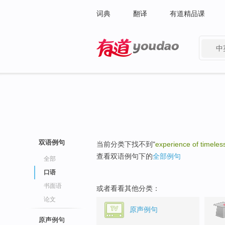
词典
翻译
有道精品课
中
有道 - 网易旗下搜索
双语例句
当前分类下找不到"
experience of timeles
查看双语例句下的
全部例句
全部
口语
书面语
或者看看其他分类：
论文
原声例句
原声例句