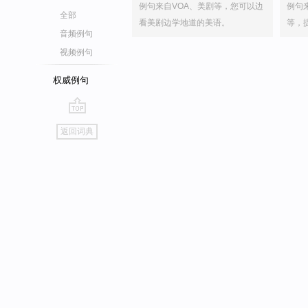
例句来自VOA、美剧等，您可以边
例句
全部
看美剧边学地道的美语。
等，
音频例句
视频例句
权威例句
go
返回词典
top