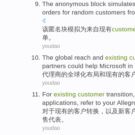
The
anonymous
block
simulate
orders
for random
customers
fr
该
匿名
块
模拟为
来自
现有
custom
单
。
youdao
The
global reach
and
existing
c
partners
could
help
Microsoft
in 
代理商
的
全球化
布局
和
现有
的
客
youdao
For
existing
customer
transition
applications
,
refer
to
your
Allegr
对于
现有的
客户
转换
，
以及
新
客
售
代表
。
youdao