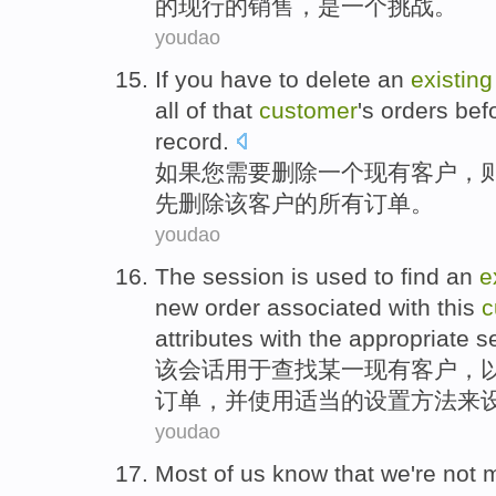
的
现行
的
销售
，
是
一个
挑战
。
youdao
If
you
have to
delete
an
existing
all
of
that
customer
's
orders
bef
record
.
如果
您
需要
删除
一个
现有
客户
，
先
删除
该
客户
的
所有
订单
。
youdao
The
session
is
used to
find
an
e
new
order
associated
with
this
c
attributes
with
the
appropriate
s
该
会话
用于
查找
某
一
现有
客户
，
订单
，
并
使用
适当
的
设置
方法
来
youdao
Most
of
us
know
that
we
're
not
m