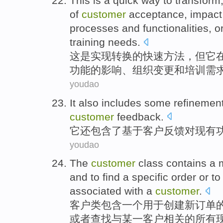
This
is
a
quick
way
to transform
of
customer
acceptance
,
impact
processes
and
functionalities
,
o
training
needs
.
这
是
实现
转换的
快速
方法
，
但
它
功能
的
影响
、
组织
变更
和
培训
需
youdao
It
also
includes
some
refinemen
customer
feedback
.
它
还
包含了
基于
客户
反馈
对
现有
youdao
The
customer
class
contains
a
and
to
find
a
specific
order
or t
associated
with
a
customer
.
客户
类
包含
一
个
用于
创建
新
订单
或者
查找
与
某一客户
相关
的
所有