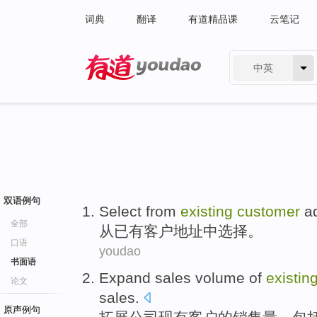
词典
翻译
有道精品课
云笔记
中英
有道 - 网易旗下搜索
双语例句
Select
from
existing
customer
a
全部
从
已有
客户
地址
中选择
。
口语
youdao
书面语
Expand
sales
volume
of
existin
论文
sales
.
原声例句