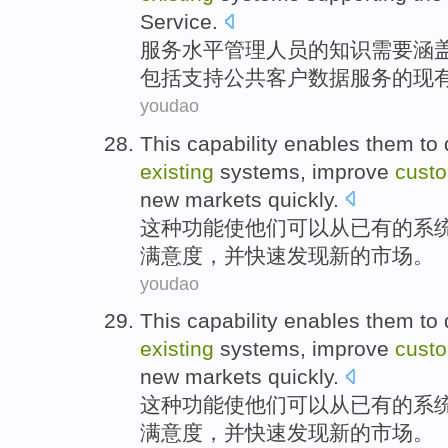
Service.
服务
水平
管理人员
的
知识
需要
涵
包括
支持
公共
客户
数据
服务的
现
youdao
This
capability
enables
them
to
existing
systems
,
improve
cust
new
markets
quickly
.
这种
功能
使
他们
可以
从
已有
的
系
满意度
，
并
快速
发现
新的
市场
。
youdao
This
capability
enables
them
to
existing
systems
,
improve
cust
new
markets
quickly
.
这种
功能
使
他们
可以
从
已有
的
系
满意度
，
并
快速
发现
新的
市场
。