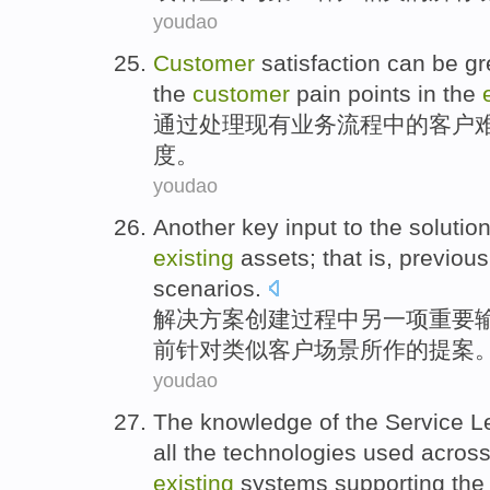
youdao
Customer
satisfaction
can be
gr
the
customer
pain points
in the
通过
处理
现有
业务
流程
中的
客户
度
。
youdao
Another
key
input
to the
solutio
existing
assets
; that is,
previous
scenarios
.
解决方案
创建过程中
另一项
重要
前
针对
类似
客户
场景所
作的
提案
youdao
The
knowledge
of
the
Service
L
all
the
technologies
used
across
existing
systems
supporting
th