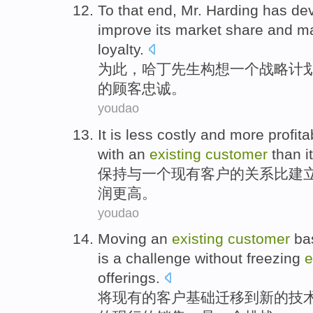
To that end
,
Mr. Harding has de
improve
its
market
share
and
ma
loyalty
.
为此
，
哈
丁先生构想
一个
战略
计
的
顾客
忠诚
。
youdao
It is
less
costly
and more
profita
with
an
existing
customer
than
i
保持
与
一
个
现有
客户
的
关系
比
建
润更高
。
youdao
Moving
an
existing
customer
ba
is
a
challenge
without
freezing
e
offerings.
将
现有
的
客户
基础
迁移
到
新的
技