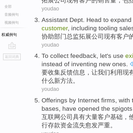
拓展
公司
现有
客户
的
销售量
，
包
全部
youdao
音频例句
Assistant
Dept
. Head to
expand
视频例句
customer
,
including
tooling
sale
权威例句
协助
部门
总监
拓展
公司
现有
客户
youdao
go
To
collect
feedback
,
let
's
use
ex
返回词典
top
instead
of
inventing
new
ones
.
要
收集
反馈信息
，
让
我们
利用
现
什么
新
方法。
youdao
Offerings
by
Internet
firms
,
with
bases
,
have
opened
the
spigots
互联网
公司
具有
大量
客户
基础
，
行存款资金流失
愈发
严重。