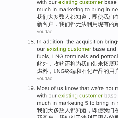
with
our
existing
customer
base
much
in
marketing
to
bring
in
n
我们
大多数
人
都
知道
，
即使
我们
新
客户，我们都
无法
利用
现有
的
youdao
In addition
, the
acquisition
bring
our
existing
customer
base
and
fuels
,
LNG
terminals
and
petroc
此外
，
收购
还将为我们带来
拓展
燃料
，
LNG
终端
和
石化
产品的用
youdao
Most
of
us
know
that
we
're
not
m
with
our
existing
customer
base
much
in
marketing
5 to
bring
in
我们
大多数
人
都
知道
，
即使
我们
新
客户，我们都
无法
利用
现有
的