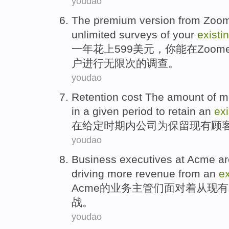
youdao
The premium
version
from
Zoom
unlimited
surveys
of
your
existi
一
年
花上599美元，
你
能
在
Zoome
户
进行
无限
次的
调查
。
youdao
Retention
cost
The amount
of
m
in
a given
period
to
retain
an
exi
在
给定
时期内
公司
为
保留
现有
顾
youdao
Business
executives
at Acme
a
driving
more
revenue
from
an
ex
Acme
的
业务
主管们
面对
着
从
现有
战
。
youdao