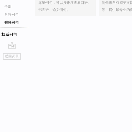
海量例句，可以按难度查看口语、
例句来自权威英文
全部
书面语、论文例句。
等，提供最专业的
音频例句
视频例句
权威例句
go
返回词典
top