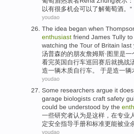
葡萄酒
热衷者
Rena
Zhung表示：
以
有
很多
机会
可以
了解葡萄酒。”
youdao
The
idea
began when
Thompso
enthusiast
friend
James Tully t
watching
the
Tour
of
Britain
last
汤普森
的
的
朋友
詹姆斯·图里是
一
看完
英国
自行车
巡回
赛后就
挑战
造
一辆
木质
自行车。 于是造一辆
youdao
Some
researchers
argue
it does
garage
biologists
craft
safety
gu
could
be
understood
by the
enth
一些
研究者
认为
是
这样，
在
专业
定
安全
指导手册
和
标准
更
能
被
业
youdao