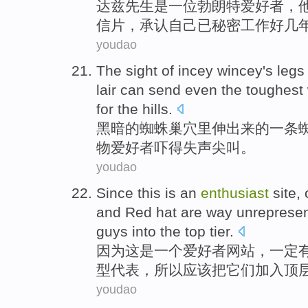
达兹
先生
是
一
位
勃朗特
爱好者
，
信片，
承认
自己
已
秘密
工作
好几
youdao
The sight
of
incey
wincey's
legs
lair
can
send
even
the toughest
for the hills.
黑暗
的
蜘蛛
巢穴里
伸出
来的
一
条
物
爱好者
吓得失声
尖叫
。
youdao
Since
this
is
an
enthusiast
site
,
and
Red
hat
are way unreprese
guys into the
top
tier.
因为
这
是
一个
爱好者
网站
，
一定
型代表，
所以
应该
把它们
加入
顶
youdao