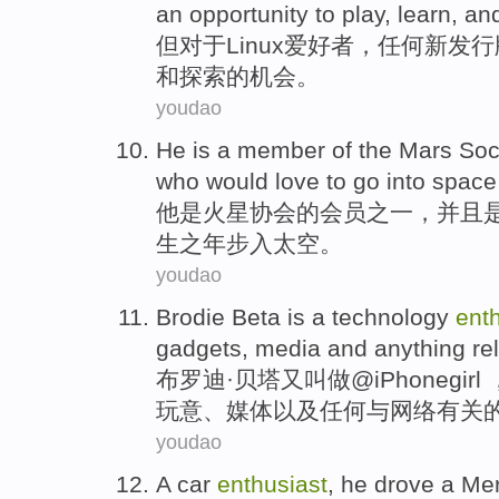
an
opportunity
to play,
learn
,
an
但
对于
Linux
爱好者
，
任何
新
发行
和
探索
的
机会
。
youdao
He
is
a
member
of the
Mars
Soc
who
would love
to go into
space
他
是
火星
协会
的
会员
之一，
并且
生之年步入太空。
youdao
Brodie
Beta
is a
technology
ent
gadgets
,
media
and
anything
re
布罗
迪·
贝塔
又叫做@iPhonegirl
玩意
、
媒体
以及
任何
与网络
有关
youdao
A
car
enthusiast
,
he
drove
a
Me