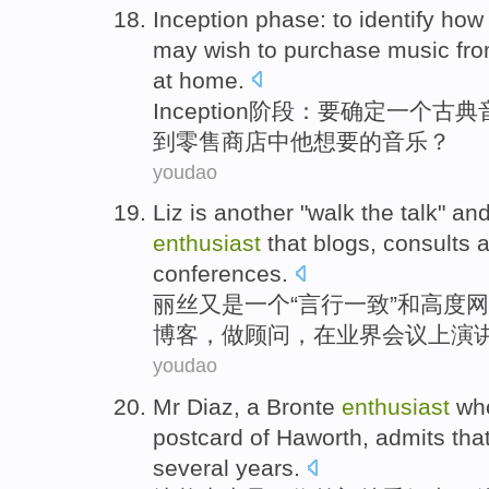
Inception
phase
:
to
identify
how
may
wish
to
purchase
music fr
at home
.
Inception
阶段
：
要
确定
一个
古典
到
零售
商店
中他
想要
的音乐？
youdao
Liz
is another
"walk the talk"
an
enthusiast
that
blogs
,
consults
a
conferences
.
丽
丝
又是
一个“言行一致”
和
高度
网
博客
，
做顾问
，
在
业界
会议上演
youdao
Mr
Diaz,
a
Bronte
enthusiast
wh
postcard
of
Haworth,
admits tha
several
years
.