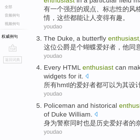
enthusiast
in
a
particular
field
m
全部
有
一
个
强烈
的
观点
、
标志性
的
风
音频例句
情，这些都
能
让
人
变得有趣
。
视频例句
youdao
权威例句
The Duke
, a
butterfly
enthusiast
这位
公爵是个
蝴蝶
爱好者
，他
同
youdao
go
返回词典
top
Every
HTML
enthusiast
can
ma
widgets
for
it
.
所有
hmtl
的
爱好者
都
可以
为
其
设
youdao
Policeman
and
historical
enthus
of
Duke
William
.
身为警察
同时也是
历史
爱好者
的
youdao