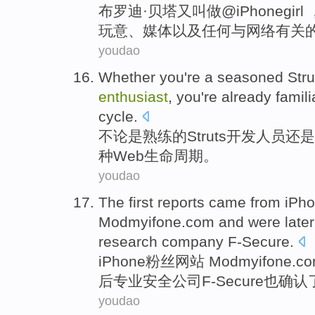
布罗迪·
贝塔
又叫做@iPhonegirl
玩意
、
媒体
以及
任何
与
网络
有关
youdao
Whether you
're a seasoned
Str
enthusiast
, you
're
already famili
cycle
.
不论是
熟练
的Struts
开发人员
还是
种
Web
生命
周期。
youdao
The
first
reports
came from iPh
Modmyifone.com and
were
later
research
company
F-Secure.
iPhone
粉丝
网站
Modmyifone.c
后
专业
安全
公司F-Secure也
确认
youdao