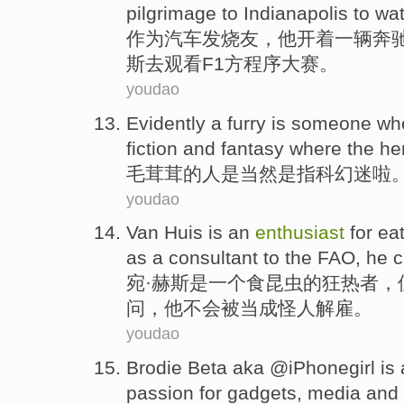
pilgrimage
to Indianapolis
to
wa
作为
汽车
发烧友
，
他
开着
一
辆奔
斯
去
观看
F1
方程序
大赛。
youdao
Evidently a
furry
is
someone wh
fiction
and fantasy where the he
毛茸茸的
人
是
当然是
指
科幻迷啦
youdao
Van
Huis
is
an
enthusiast
for
eat
as
a
consultant
to
the
FAO
,
he
c
宛
·赫斯
是
一个
食
昆虫的
狂热者
，
问
，
他
不会
被
当成
怪人解雇。
youdao
Brodie
Beta
aka @iPhonegirl is
passion for
gadgets
,
media
and