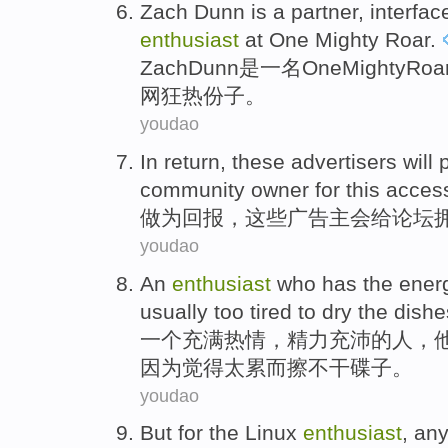
Zach
Dunn
is
a
partner
,
interfac
enthusiast
at
One
Mighty
Roar
.
Zach
Dunn
是
一
名
One
Mighty
Roa
网
狂热
份子。
youdao
In return
,
these
advertisers
will
p
community
owner
for this acces
做为
回报，
这些
广告主
会给
论坛
youdao
An
enthusiast
who
has the
ener
usually
too tired
to dry
the dishe
一个
充满热情
，
精力充沛
的
人
，
因为觉得太累而擦不干碟子。
youdao
But
for the
Linux
enthusiast
,
an