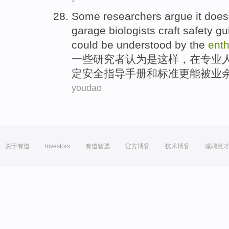
Some
researchers
argue
it does
garage
biologists
craft
safety
gu
could
be
understood
by the
enth
一些
研究者
认为
是
这样，
在
专业
定
安全
指导手册
和
标准
更
能
被
业
youdao
关于有道
Investors
有道智选
官方博客
技术博客
诚聘英