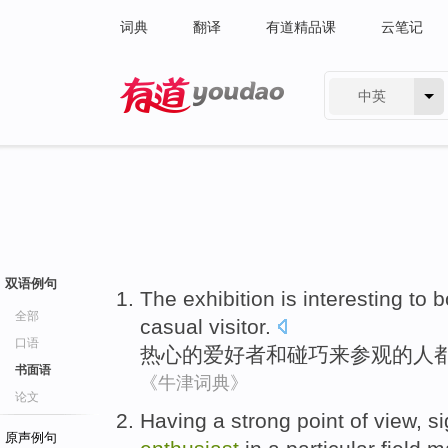
词典
翻译
有道精品课
云笔记
中英
有道 - 网易旗下搜索
双语例句
The
exhibition
is
interesting
to
b
全部
casual
visitor
.
口语
热心
的
爱好者
和
碰巧
来参观
的人
书面语
《牛津词典》
论文
Having
a
strong
point
of
view
,
si
原声例句