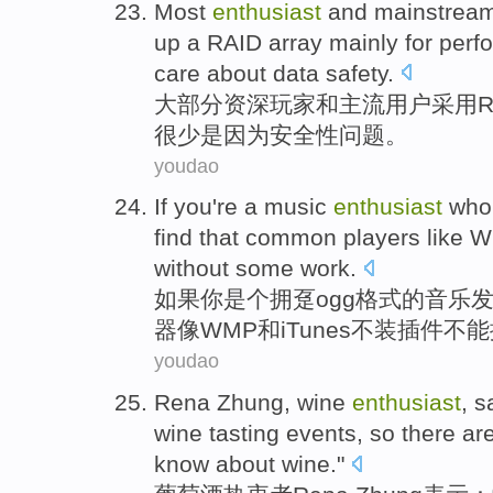
Most
enthusiast
and
mainstrea
up a RAID array mainly
for
perf
care
about data safety.
大部分
资深玩家
和
主流
用户
采用R
很少
是因为安全性
问题。
youdao
If
you
're a
music
enthusiast
who 
find that
common
players
like
W
without
some work.
如果
你
是个
拥趸
ogg
格式
的
音乐
器
像
WMP
和
iTunes
不
装插件
不能
youdao
Rena Zhung
,
wine
enthusiast
, s
wine tasting
events
,
so
there
ar
know about
wine
."