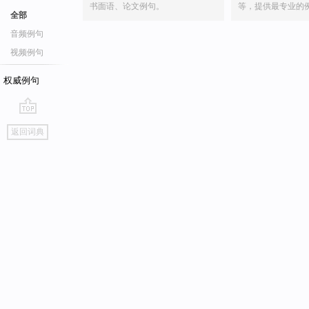
书面语、论文例句。
等，提供最专业的
全部
音频例句
视频例句
权威例句
go
返回词典
top