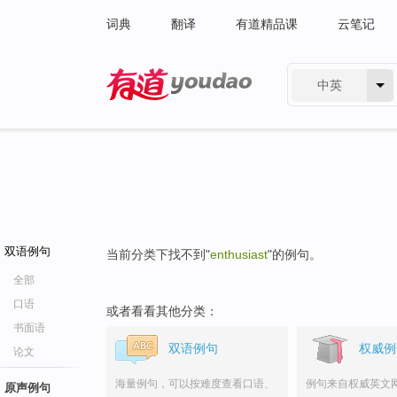
词典
翻译
有道精品课
云笔记
中英
有道 - 网易旗下搜索
双语例句
当前分类下找不到"
enthusiast
"的例句。
全部
口语
或者看看其他分类：
书面语
双语例句
权威例
论文
海量例句，可以按难度查看口语、
例句来自权威英文
原声例句