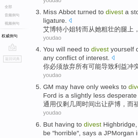
youdao
全部
Miss
Abbot
turned to
divest
a st
音频例句
ligature
.
视频例句
艾博特
小姐
转而
从她
粗壮
的
腿上
权威例句
youdao
You
will need
to
divest
yourself 
go
any
conflict
of
interest
.
返回词典
top
你
必须
放弃
所有
可能
导致利益
冲
youdao
GM
may have
only
weeks
to
div
Ford
is
a slightly less desperate 
通用
仅剩
几周时间
出让
萨博
，
而
youdao
But
having to
divest
Highbridge
be
"
horrible
",
says
a
JPMorgan