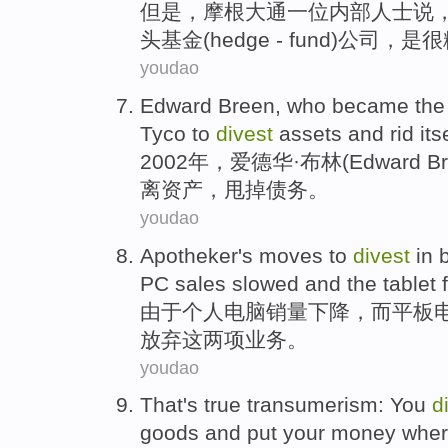
但是
，
摩根
大通
一位
内部人士
说
头基金(
hedge
- fund)
公司
，
是
很
youdao
Edward
Breen
, who
became the
Tyco
to
divest
assets
and
rid its
2002年，爱德华·
布
林(Edward B
离
资产
，
甩掉
债务
。
youdao
Apotheker
's moves to
divest
in
PC
sales
slowed
and the
tablet
f
由于个人
电脑
销量
下降
，
而
平板
放弃
这两
项业务
。
youdao
That
's
true
transumerism
:
You
d
goods
and
put your
money
whe