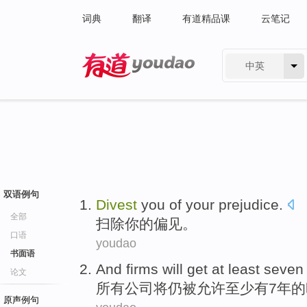
词典
翻译
有道精品课
云笔记
中英
有道 - 网易旗下搜索
双语例句
Divest
you
of
your
prejudice
.
全部
扫除
你
的
偏见
。
口语
youdao
书面语
And firms
will
get
at least
seven
论文
所有
公司
将
仍
被
允许
至少
有
7
年
的
原声例句