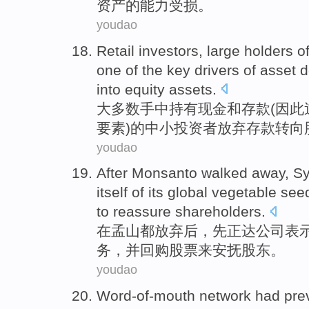
资产的
能力
受损。
youdao
Retail investors
, large
holders
o
one
of
the
key
drivers
of
asset
d
into
equity
assets
.
大多数手中
持有
现金
和
存款
(
因此
要素
)的
中小
投资者
放弃
存款
转向
youdao
After
Monsanto walked
away,
Sy
itself
of
its
global
vegetable
see
to
reassure
shareholders
.
在
孟山都
放弃后，
先正达公司
表
务
，
并
回购
股票
来
安抚
股东
。
youdao
Word-of-mouth
network
had pre