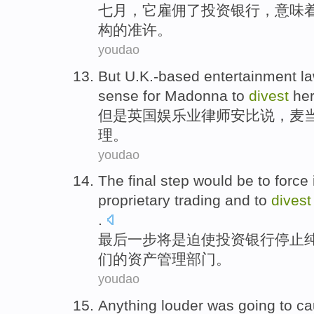
七月
，
它
雇佣了
投资
银行
，
意味
构的
准许
。
youdao
But
U.K.-based
entertainment
l
sense for
Madonna
to
divest
hers
但是
英国娱乐业
律师
安比说，
麦
理。
youdao
The final
step
would
be
to force
proprietary
trading
and to
divest
.
最后
一步
将
是
迫使
投资
银行
停止
们
的
资产
管理
部门
。
youdao
Anything
louder was going to
ca