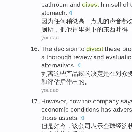
bathroom
and
divest
himself
of
stomach
.
因为
任何
稍微高一点儿
的
声音都
厕所
，把
他
胃
里
剩下
的
东西吐得
youdao
The
decision to
divest
these
pro
a
thorough
review
and
evaluati
alternatives
.
剥离
这些
产品线
的
决定
是在
对
众
和
评估
后
作出
的。
youdao
However
,
now
the
company
say
economic
conditions
has advers
those
assets
.
但是
如今
，
该
公司
表示
全球
经济