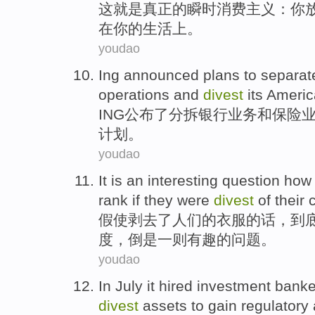
这
就是
真正
的
瞬时消费主义
：
你
在
你
的
生活
上。
youdao
Ing
announced
plans
to
separat
operations
and
divest
its
Americ
ING
公布了
分
拆
银行
业务
和
保险
计划
。
youdao
It is
an interesting
question
how 
rank
if they were
divest
of
their
假使
剥
去了
人们
的
衣服的话，到
度，倒是
一则
有趣的
问题
。
youdao
In July
it
hired
investment
banke
divest
assets
to
gain
regulatory