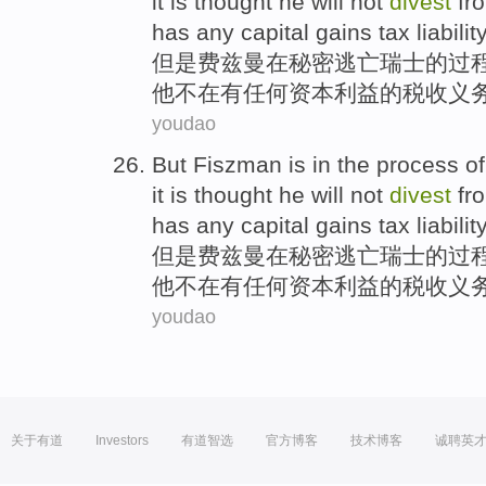
it is thought
he
will not
divest
fr
has
any
capital
gains
tax
liability
但是
费
兹曼
在
秘密逃亡
瑞士
的
过
他
不在
有
任何
资本
利益
的
税收
义
youdao
But
Fiszman
is
in
the
process
of
it is thought
he
will not
divest
fr
has
any
capital
gains
tax
liability
但是
费
兹曼
在
秘密逃亡
瑞士
的
过
他
不在
有
任何
资本
利益
的
税收
义
youdao
关于有道
Investors
有道智选
官方博客
技术博客
诚聘英