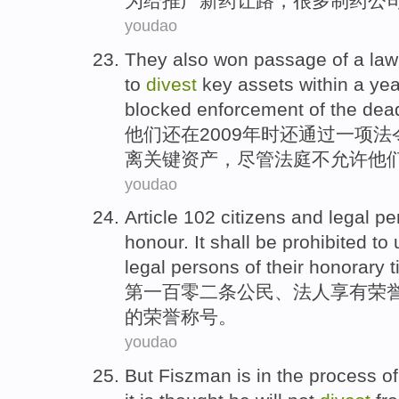
为
给
推广新药让路，
很多
制药
公
youdao
They
also
won
passage
of
a
law
to
divest
key
assets
within
a
yea
blocked enforcement of the
dead
他们
还
在
2009年时还
通过
一
项
法
离
关键
资产
，
尽管
法庭
不
允许
他
youdao
Article 102
citizens
and
legal
pe
honour
.
It shall be prohibited to
legal persons of their
honorary
t
第一百零二条
公民
、
法人
享有
荣
的
荣誉
称号
。
youdao
But
Fiszman
is
in
the
process
of