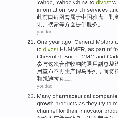
Yahoo
, Yahoo China to
divest
wi
information
,
search
services
an
此前口碑
网
曾
属于
中国
雅虎
，
剥
讯
、
搜索
等
方面提供服务
。
youdao
One
year ago
,
General Motors
a
to
divest
HUMMER
, as
part
of
f
Chevrolet
,
Buick
,
GMC
and
Cadi
参与
这次合作收购的
通用
副总裁约
用
宣布
不再生产
悍马
系列，而将
和
凯迪拉克上。
youdao
Many
pharmaceutical
companie
growth products
as
they try
to
ma
channel for their innovator
produ