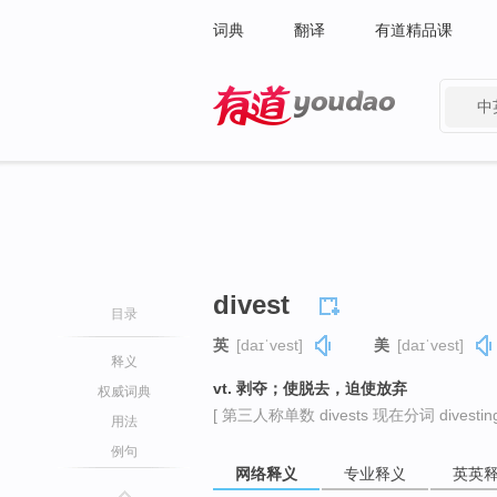
词典
翻译
有道精品课
中
有道 - 网易旗下搜索
divest
目录
英
[daɪˈvest]
美
[daɪˈvest]
释义
vt. 剥夺；使脱去，迫使放弃
权威词典
[ 第三人称单数 divests 现在分词 divesting
用法
例句
网络释义
专业释义
英英