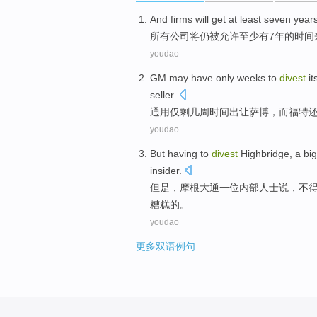
And firms
will
get
at least
seven
year
所有
公司
将
仍
被
允许
至少
有
7
年
的时间
youdao
GM
may have
only
weeks
to
divest
it
seller
.
通用
仅剩
几周时间
出让
萨博
，
而
福特
youdao
But
having to
divest
Highbridge
, a
big
insider
.
但是
，
摩根
大通
一位
内部人士
说
，
不
糟糕
的。
youdao
更多双语例句