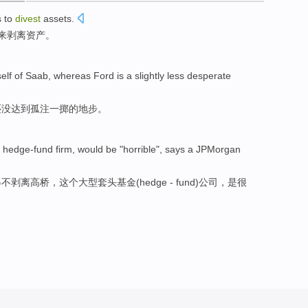
s
to
divest
assets
.
来
剥离
资产。
self of
Saab
,
whereas
Ford
is
a slightly less desperate
还没达到
孤注一掷
的地步。
hedge-fund
firm
, would
be
"
horrible
",
says
a
JPMorgan
得不
剥离
高桥
，这个
大型
套头基金(
hedge
- fund)
公司
，
是
很