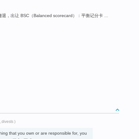
退，出让 BSC（Balanced scorecard）：平衡记分卡 ...
, divests )
ing that you own or are responsible for, you