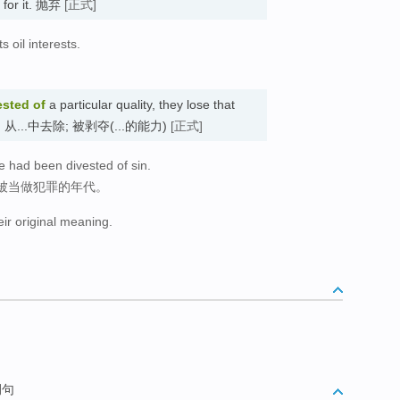
e for it. 抛弃
[正式]
s oil interests.
ested
of
a particular quality, they lose that
 them. 从...中去除; 被剥夺(...的能力)
[正式]
e had been divested of sin.
再被当做犯罪的年代。
eir original meaning.
例句