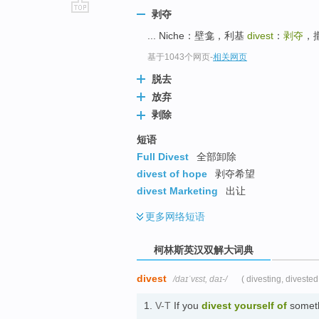
剥夺
go
... Niche：壁龛，利基
divest
：
剥夺
，撤
top
基于1043个网页
-
相关网页
脱去
放弃
剥除
短语
Full Divest
全部卸除
divest of hope
剥夺希望
divest Marketing
出让
更多
网络短语
柯林斯英汉双解大词典
divest
/daɪˈvɛst, daɪ-/
( divesting, divested
1.
V-T
If you
divest
yourself of
someth