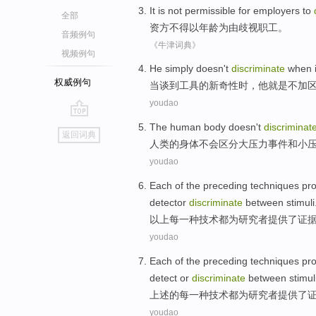
It is
not permissible
for employers to
全部
资方
不得以
年龄
为由歧视职工
。
音频例句
《牛津词典》
视频例句
He
simply
doesn't
discriminate
when
权威例句
当
谈到
工具的
新奇
性时，
他
就是
不
加
youdao
go
The human
body
doesn't
discriminat
返回词典
top
人类
的
身体
不会
区分
大
压力
事件
和
小
youdao
Each
of the preceding
techniques
pr
detector
discriminate
between
stimuli
以上
每
一种
技术
都
为
研究者
提供了
证
youdao
Each
of the
preceding
techniques
pr
detect
or
discriminate
between
stimul
上述
的
每
一种
技术
都
为
研究者
提供了
youdao