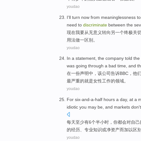
youdao
I
'll
turn
now
from
meaninglessness
t
need
to
discriminate
between
the
sev
现在
我
要
从
无意义
转向
另
一个
终极
关
用法
做一区别。
youdao
In
a
statement
,
the
company
told
the
was going
through a
bad
time,
and
th
在
一
份声明中
，
该
公司
告诉
BBC
，
他
最严重
的
就是
女性
工作
的
领域
。
youdao
For six-and-a-half
hours
a
day
, at
a
m
idiotic
you may be,
and
markets
don't
每天
至少
有
6个半
小时
，
你
都会
对自己
的
经历
、
专业知识
或净资产而加以
区
youdao