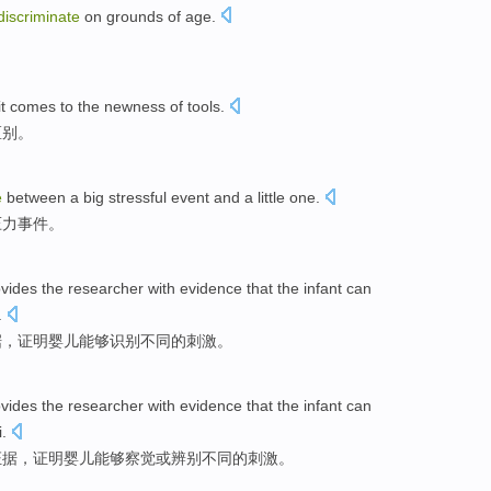
discriminate
on grounds of
age
.
it comes to
the
newness
of
tools
.
区别
。
e
between
a
big
stressful
event
and
a little
one.
压力事件。
ovides
the researcher
with
evidence
that
the infant
can
.
据
，证明
婴儿
能够
识别
不同的刺激。
ovides
the researcher
with
evidence
that
the infant
can
i
.
证据
，证明
婴儿
能够
察觉
或
辨别不同的刺激。