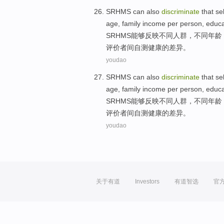
SRHMS
can
also
discriminate
that se
age
,
family
income
per person,
educa
SRHMS
能够
反映
不同
人群
，不同
年龄
评价者间自测
健康
的
差异
。
youdao
SRHMS
can
also
discriminate
that se
age
,
family
income
per person,
educa
SRHMS
能够
反映
不同
人群
，不同
年龄
评价者间自测
健康
的
差异
。
youdao
关于有道
Investors
有道智选
官