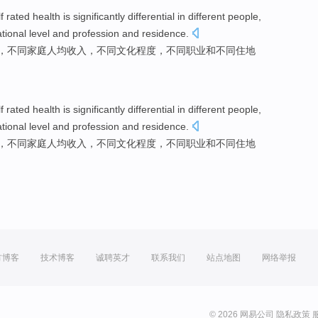
lf rated
health
is
significantly differential in
different
people
,
tional
level
and
profession
and
residence.
，不同
家庭
人均
收入
，不同
文化
程度
，不同
职业
和不同住地
lf rated
health
is
significantly differential in
different
people
,
tional
level
and
profession
and
residence.
，不同
家庭
人均
收入
，不同
文化
程度
，不同
职业
和不同住地
方博客
技术博客
诚聘英才
联系我们
站点地图
网络举报
© 2026 网易公司
隐私政策