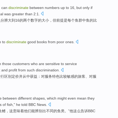
h
can
discriminate
between
numbers
up
to
16
,
but
only if
al
was
greater than 2:1.
以
分辨大
到
16
的两个
数字
的大小，
但
前提
是
每个
鱼群
中鱼
的
比
e to
discriminate
good books
from
poor ones.
n
those
customers who
are
sensitive
to
service
t
and
profit
from such discrimination.
进行
区别
定价
并
从中获益：
对
服务
特色
比较
敏感
的旅客、对服
e
between
different
shapes
,
which
might
even mean
they
es
of
fish
,"
he
told
BBC
News
.
鱼鳍
，
这
意味着
他们
能
辨别
出不同的
鱼类
。”
他
这么告诉
BBC