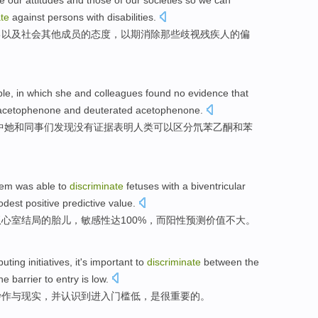
te
our
attitudes
and
those
of
our
societies
so we
can
ate
against
persons with disabilities
.
己
以及
社会
其他成员
的
态度
，以期
消除
那些
歧视
残疾人
的
偏
le
,
in which
she
and
colleagues
found
no
evidence
that
cetophenone
and
deuterated acetophenone.
中
她
和
同事们
发现
没有
证据
表明
人类
可以
区分
氘苯乙酮和苯
tem
was
able to
discriminate
fetuses
with
a biventricular
odest
positive
predictive
value
.
双
心室
结局
的
胎儿
，
敏感性
达100%，
而
阳性预测价值不大。
uting
initiatives
,
it's important
to
discriminate
between the
he barrier to
entry
is
low
.
炒作
与
现实
，
并
认识到
进入门槛
低，是
很
重要的。