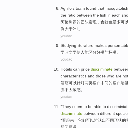
Agrillo
's
team
found that
mosquitofis
the
ratio
between
the
fish in
each
sho
阿
格利
罗的
团队
发现
，食
蚊
鱼
最多
可
例
大于2:1。
youdao
Studying
literature
makes
person
abl
学习
文学
使
人
能
区分
好书
与坏书
。
youdao
Hotels
can
price
discriminate
betwee
characteristics
and
those who are
no
酒店
可以
针对两类
客户
中间的客户层
务不太敏感。
youdao
"
They
seem
to be able
to
discriminiat
discriminate
between
different speci
“
看起来
，
它们
可以
辨认出
不同
形状
的
新闻频道
。