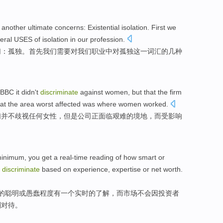
o
another
ultimate
concerns
: Existential
isolation
.
First
we
eral
USES
of
isolation
in
our
profession
.
切
：
孤独
。
首先
我们
需要
对
我们
职业
中
对
孤独
这
一词汇
的
几种
 BBC
it
didn't
discriminate
against
women
,
but
that
the
firm
at the
area
worst
affected
was
where women
worked
.
们
并不
歧视
任何
女性
，
但是
公司
正
面临艰难
的境地
，
而
受影响
inimum
,
you
get
a
real-time reading of
how
smart
or
discriminate
based on
experience
,
expertise
or
net
worth.
的
聪明
或
愚蠢
程度
有
一个
实时
的了解，
而
市场
不会
因投资者
别
对待。