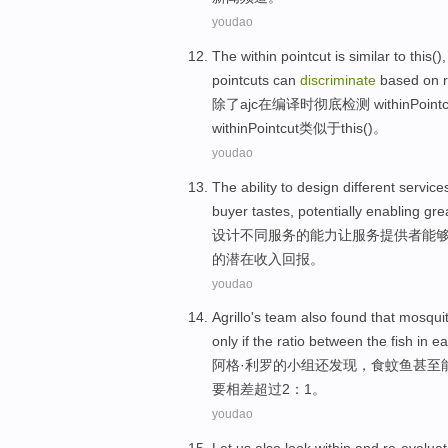
youdao
The within pointcut is
similar
to
this
()
pointcuts
can
discriminate
based on
除了
ajc
在
编译
时
彻底检测 withinPoin
withinPointcut
类似
于
this
()。
youdao
The
ability
to
design
different
service
buyer
tastes
,
potentially
enabling
gre
设计
不同
服务
的
能力
让
服务
提供者
能
的
潜在
收入
回报。
youdao
Agrillo's
team
also
found that
mosquit
only if the ratio between
the
fish in e
阿格·利
罗
的
小组
还
发现
，食
蚊
鱼
甚至
要相差
超过
2：1。
youdao