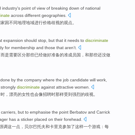
l
industry
's
point of
view
of
breaking down
of
national
minate
across
different
geographies
.
国家
因
不同
地理地域进行
价格
歧视
的
观点
。
at
expansion
should
stop
,
but
that it
needs to
discriminate
dy for
membership
and
those
that aren’t.
，
而是
需要
区分
那些
已经
做好准备
的
准成员国，和那些还没做
s
done
by the company where the job
candidate
will
work
,
 strongly
discriminate
against
attractive
women
.
作
时，
漂亮
的
女性也会像
招聘
时那样
受到
强烈的
歧视
。
carriers
,
but
to emphasise
the
point
Berbatov
and
Carrick
ager
has
a sticker
placed on
their forehead
.
强调
这
一点
，
贝尔巴托夫
和
卡
里克
参加了这样
一个
游戏
：
每