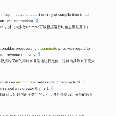
,
except that
ajc detects it entirely
at
compile
time
(
most
run-time
information
).
tcut 以外（
大多数
Pointcut
可以
根据
运行时
信息
区别
开来），
s
enables
producers
to
discriminate
price
with
regard to
ater
revenue
recovery.
够
根据
购买者
的
喜好
有
差别地进行
定价
，这就为其带来了
更
大
ofish
can
discriminate
between
Numbers
up to
16
, but
ach shoal
was
greater than
2:1.
能
辨别
大
到
16
的两个
数字
的大小，条件
是
这
两组鱼群的数量