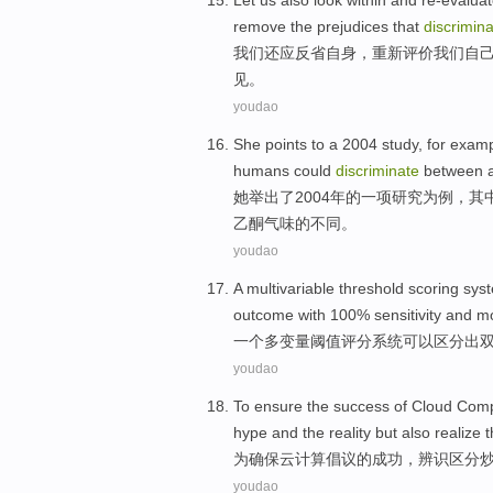
Let
us
also
look within and
re-evalua
remove
the
prejudices
that
discrimin
我们
还
应反省自身，
重新
评价
我们
自
见
。
youdao
She
points to
a
2004
study
,
for
examp
humans
could
discriminate
between
a
她
举出
了
2004年的一
项研究
为
例
，
其
乙酮气味的不同。
youdao
A
multivariable
threshold
scoring
sys
outcome
with 100%
sensitivity
and m
一个
多变量
阈值
评分
系统
可以
区分出
youdao
To
ensure
the
success
of
Cloud
Comp
hype
and
the
reality
but
also
realize
t
为
确保
云
计算
倡议
的
成功
，
辨识
区分
youdao