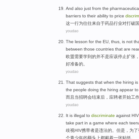
And also just
from
the
pharmaceutica
barriers to their ability to
price
discri
这一行为往往
来自
于
药品
行业
对
打破
youdao
The
lesson
for the
EU
, thus, is
not
th
between
those
countries that are
rea
欧盟
需要学到
的并
不是
应该
停止
扩张
好准备的。
youdao
That
suggests that
when
the
hiring
i
the
people doing the
hiring
appear
to
而且
当
招聘会
结束后
，
应聘者开始
工
youdao
It
is
illegal
to
discriminate
against
HIV
take part in
a
game where
each
teen
歧视
HIV
携带者
是
违法
的。
但是
，
为了
个
青少年
的额头上
都
戴着一张贴纸。