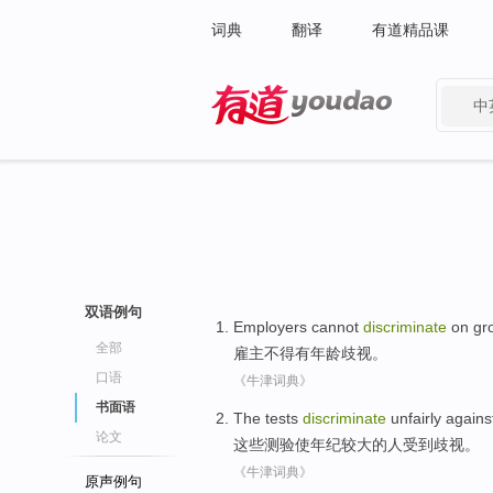
词典
翻译
有道精品课
中
有道 - 网易旗下搜索
双语例句
Employers
cannot
discriminate
on gr
全部
雇主
不得
有
年龄
歧视
。
口语
《牛津词典》
书面语
The
tests
discriminate
unfairly agains
论文
这些
测验
使
年纪较大
的
人
受到
歧视
。
《牛津词典》
原声例句