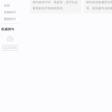
例句来自VOA、美剧等，您可以边
例句来自权威英文
全部
看美剧边学地道的美语。
等，提供最专业的
音频例句
视频例句
权威例句
go
返回词典
top