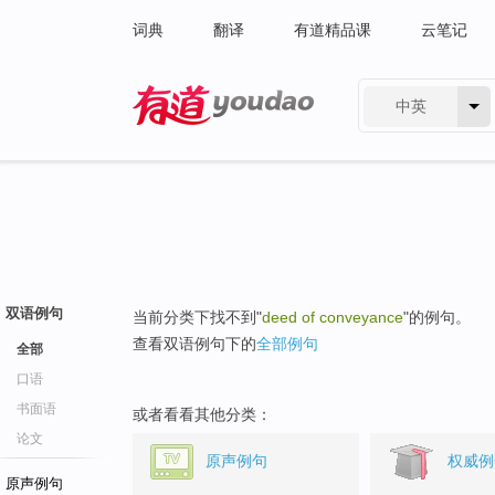
词典
翻译
有道精品课
云笔记
中英
有道 - 网易旗下搜索
双语例句
当前分类下找不到"
deed of conveyance
"的例句。
查看双语例句下的
全部例句
全部
口语
书面语
或者看看其他分类：
论文
原声例句
权威例
原声例句