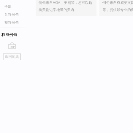
例句来自VOA、美剧等，您可以边
例句来自权威英文
全部
看美剧边学地道的美语。
等，提供最专业的
音频例句
视频例句
权威例句
go
返回词典
top