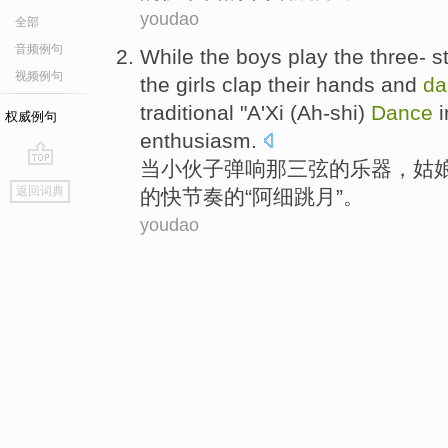
youdao
全部
音频例句
While
the
boys play
the
three- s
视频例句
the
girls
clap
their hands
and
da
traditional
"
A'Xi
(Ah-shi)
Dance
i
权威例句
enthusiasm.
当
小伙子弹响
那
三弦
的
乐器
，
姑
go
返回词典
的快节奏的“
阿
细跳月”。
top
youdao