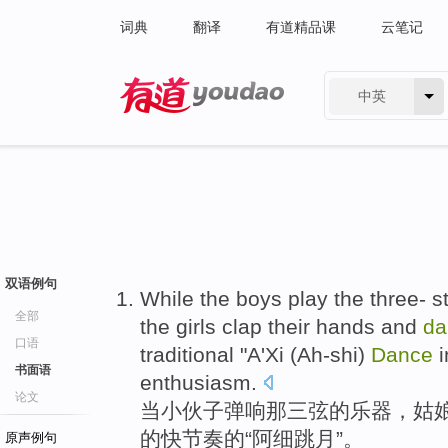
词典
翻译
有道精品课
云笔记
中英
有道 - 网易旗下搜索
双语例句
While
the
boys play
the
three- s
全部
the
girls
clap
their hands
and
da
口语
traditional
"
A'Xi
(Ah-shi)
Dance
i
书面语
enthusiasm.
论文
当
小伙子弹响
那
三弦
的
乐器
，
姑
的快节奏的“
阿
细跳月”。
原声例句