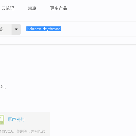
云笔记
惠惠
更多产品
英
例句。
原声例句
来自VOA、美剧等，您可以边