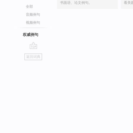
书面语、论文例句。
看美
全部
音频例句
视频例句
权威例句
go
返回词典
top