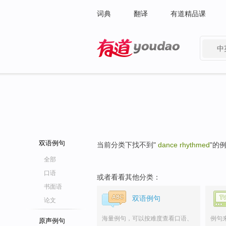
词典
翻译
有道精品课
中
有道 - 网易旗下搜索
双语例句
当前分类下找不到"
dance rhythmed
"的
全部
口语
或者看看其他分类：
书面语
双语例句
论文
海量例句，可以按难度查看口语、
例句
原声例句