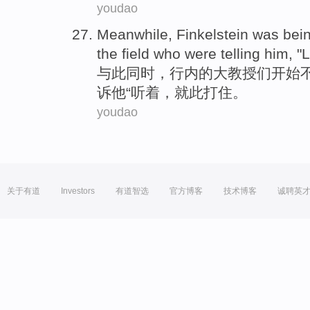
youdao
Meanwhile
,
Finkelstein
was bein
the
field
who were
telling
him
, "
L
与此同时
，
行内
的
大
教授们
开始
诉
他
“
听着
，就此
打住
。
youdao
关于有道
Investors
有道智选
官方博客
技术博客
诚聘英