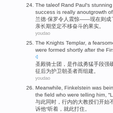
The
taleof Rand
Paul
's stunning
success
is
really anoutgrowth
of
兰德
·
保罗
令人
震惊——
现在
则成
亲长期坚定不移奋斗的果实。
youdao
The Knights
Templar, a fearso
were
formed
shortly
after
the Fir
圣殿
骑士团，
是
作战勇猛手段
强
征
后
为
护卫
朝圣者而
组建
。
youdao
Meanwhile
,
Finkelstein
was bein
the
field
who were
telling
him
, "
L
与此同时
，
行内
的
大
教授们
开始
诉
他
“
听着
，就此
打住
。