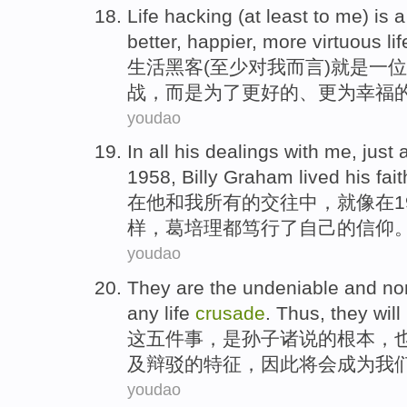
Life
hacking
(
at least
to
me
)
is
a
better
,
happier
,
more
virtuous
lif
生活
黑客
(
至少
对
我而言
)
就是
一位
战，
而是
为了
更好的
、
更为幸福
youdao
In
all
his
dealings
with
me
,
just
1958, Billy
Graham
lived
his
fait
在
他
和
我
所有
的
交往中
，
就
像
在1
样，
葛培理
都笃行了
自己
的
信仰
youdao
They
are
the
undeniable
and
no
any
life
crusade
.
Thus
, they
will
这
五件事，
是
孙子诸
说
的
根本，
及
辩驳的
特征
，
因此
将会
成为
我
youdao