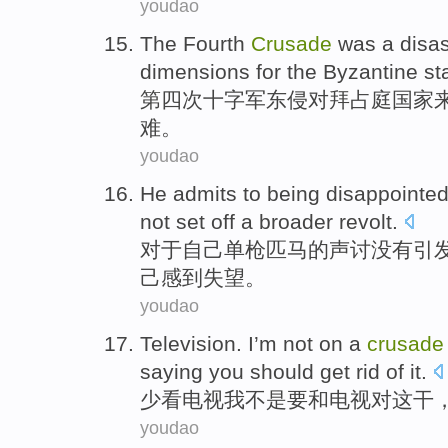
youdao
The Fourth
Crusade
was a
disas
dimensions
for the
Byzantine
st
第四
次十字军东
侵
对
拜占庭
国家
难
。
youdao
He
admits
to being
disappointe
not
set off a
broader
revolt
.
对于
自己单枪匹马
的
声讨
没有
引
己
感到失望
。
youdao
Television
.
I
’m
not
on
a
crusade
saying
you
should get
rid
of it.
少看
电视
我
不是
要和电视
对
这
干
youdao