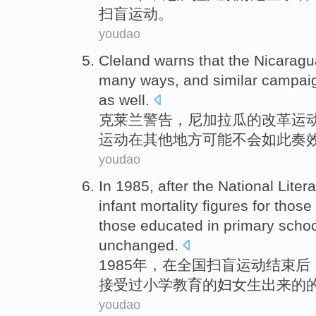
扫盲运动。
youdao
Cleland
warns
that the
Nicaragu
many
ways
, and
similar
campai
as well.
克莱
兰
警告
，尼加拉瓜的
改革运
运动
在其他地方
可能
不会如此奏
youdao
In 1985,
after
the National
Liter
infant
mortality figures
for
those
those
educated
in
primary schoo
unchanged
.
1985年，
在
全国
扫盲
运动
结束后
接受过
小学
教育
的妇女生出来的
youdao