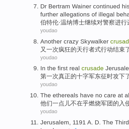
Dr
Bertram
Wainer continued hi
further
allegations
of
illegal
beha
伯特伦·
温纳
博士
继续
对
警察
进行
youdao
Another
crazy
Skywalker
crusa
又一次
疯狂
的天
行者
式行动结束
youdao
In
the first
real
crusade
Jerusal
第一
次
真正
的
十字军东征时攻
下
youdao
The
ethereals have no care
at a
他们一点儿
不在乎
燃烧
军团
的
入
youdao
Jerusalem
, 1191 A. D.
The Third