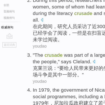
During
this
period
,
researchers
全部
women
,
some
of
whom
had
lear
音频例句
during
the literacy
crusade
and 
视频例句
all.
在
此
期间
，
研究人员
采访了
近
30
权威例句
已经
学会
了
阅读
，
一些
是在
扫盲
未
学
过阅读。
go
返回词典
youdao
top
"
The
crusade
was
part of
a
large
the people
," says
Cleland
.
克莱
兰说：“要
给
人民
带来
更好
的
场
斗争
是
其中一部分。”
youdao
In 1979,
the government
of Nic
social
programmes
,
including
a
1979年，
尼加拉瓜
政府
建立
了
若