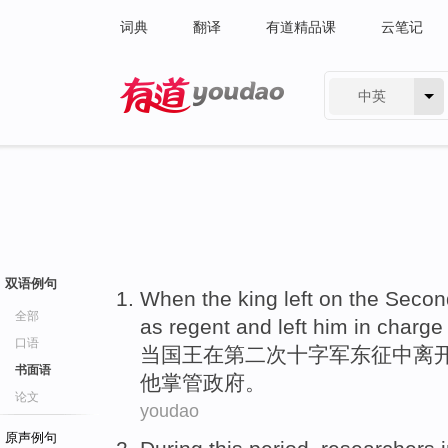
词典
翻译
有道精品课
云笔记
中英
有道 - 网易旗下搜索
双语例句
When
the king
left
on
the Secon
全部
as
regent
and
left
him
in charge
口语
当
国王
在
第二
次
十字军东征中离
书面语
他
掌管
政府
。
论文
youdao
原声例句