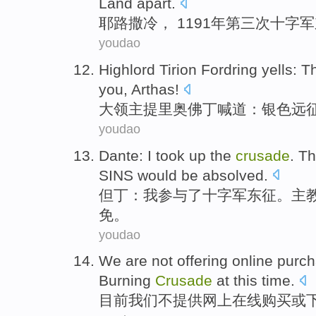
Land
apart
.
耶路撒冷
， 1191年
第三
次
十字军
youdao
Highlord Tirion Fordring
yells
:
Th
you
,
Arthas
!
大
领主
提里奥佛丁
喊道
：
银色
远
youdao
Dante
:
I
took
up the
crusade
.
Th
SINS
would
be absolved
.
但丁
：
我
参与了
十字军
东征。
主
免。
youdao
We
are not
offering
online
purc
Burning
Crusade
at
this time.
目前我们
不
提供
网上在线
购买
或