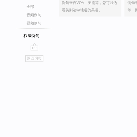
例句来自VOA、美剧等，您可以边
例句
全部
看美剧边学地道的美语。
等，
音频例句
视频例句
权威例句
go
返回词典
top