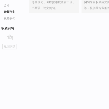
海量例句，可以按难度查看口语、
例句来自权威英文
全部
书面语、论文例句。
等，提供最专业的
音频例句
视频例句
权威例句
go
返回词典
top