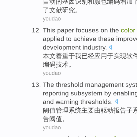
自动
的
基因
识别
和
颜色
编码
增加
了
文献
研究
。
youdao
This paper
focuses on
the
color
applied
to
achieve
these
improv
development
industry
.
本文
着重
于
我
已经
应用于
实现
软
编码
技术
。
youdao
The
threshold
management
sys
reporting
subsystem
by
enablin
and
warning
thresholds
.
阈
值
管理
系统
主要由
驱动
报告
子
告
阈
值。
youdao