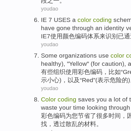
段
之一
。
youdao
IE
7
USES
a
color
coding
sche
have gone
through
an identity v
IE
7
使用
颜色
编码
体系
来
识别
已
通
youdao
Some
organizations
use
color
c
healthy
), "
Yellow
" (for
caution
),
有些
组织
使用
彩色
编码
，
比如
“
Gr
示
小心
)，
以及
“
Red
”(表示
危险
的
youdao
Color
coding
saves
you
a
lot of
waste
your
time
looking
through
彩色
编码
为
您
节省
了
很多
时间
，
找
，
透过
散乱的
材料
。