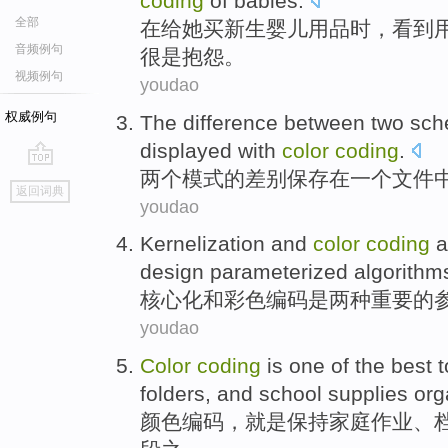
coding
of
babies
.
全部
在
给
她
买
新生
婴儿用品时，看到
音频例句
很是
抱怨。
视频例句
youdao
权威例句
The
difference between
two
sch
displayed
with
color
coding
.
两个
模式
的
差别
保存
在
一个
文件
go
返回词典
top
youdao
Kernelization
and
color
coding
a
design
parameterized
algorithm
核心
化
和
彩色
编码
是
两种
重要
的
youdao
Color
coding
is
one
of the
best
t
folders
, and
school
supplies
org
颜色
编码
，
就是
保持
家庭作业
、