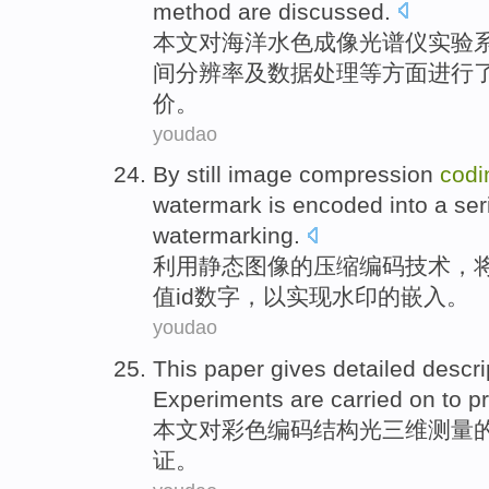
method are
discussed
.
本文
对
海洋
水色
成像光谱仪
实验
间
分辨率
及
数据
处理
等方面进行
价。
youdao
By
still
image
compression
codi
watermark
is
encoded
into
a ser
watermarking
.
利用
静态
图像
的
压缩
编码
技术
，
值
id
数字
，
以
实现
水印
的嵌入。
youdao
This paper
gives detailed
descri
Experiments
are carried on
to
p
本文
对
彩色编码结构光三
维测量
证。