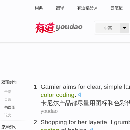
词典
翻译
有道精品课
云笔记
中英
有道 - 网易旗下搜索
双语例句
Garnier aims
for
clear
,
simple
l
全部
color
coding
.
口语
卡
尼尔
产品都尽量
用
图标
和
色彩
书面语
youdao
论文
Shopping
for
her
layette
,
I
grum
原声例句