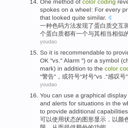
One
method
of
color
coding
rev
spokes
on
a
wheel
:
For every
pr
that looked quite
similar
.
一
种
色
码
方法
发现了
蛋白质交互
个
蛋白质
都
有
一个
与其
相当相似
youdao
So it is recommendable to provid
OK "
vs.
"
Alarm
")
or
a
symbol
(
c
mark) in addition to the
color
co
“
警告
”，
或
符号
“
对号
”
vs .
“
感叹号
youdao
You can
use
a
graphical
display
and
alerts
for situations in
the
w
to
provide
additional
capabilities
可以
使用
状态
的
图形
显示
，
以
颜
限
，
从而
提供
额外
的
功能。