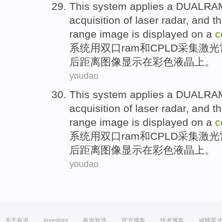
This system
applies a DUALRA
acquisition
of
laser
radar
, and t
range
image
is
displayed
on a
c
系统
用双口
ram
和
CPLD
采集
激光
后
距离
图像
显示
在
彩色
液晶上
。
youdao
This system
applies a DUALRA
acquisition
of
laser
radar
, and t
range
image
is
displayed
on a
c
系统
用双口
ram
和
CPLD
采集
激光
后
距离
图像
显示
在
彩色
液晶上
。
youdao
关于有道
Investors
有道智选
官方博客
技术博客
诚聘英