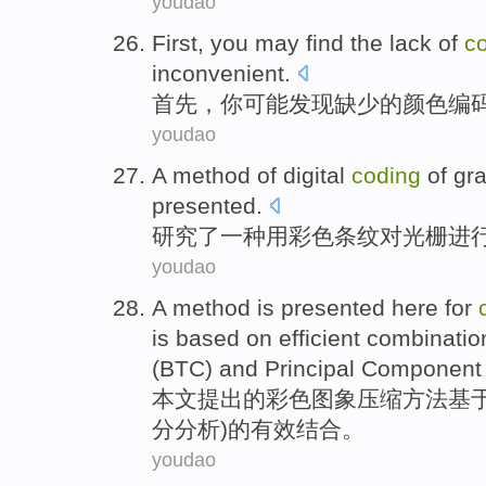
youdao
First
,
you
may
find
the
lack
of
co
inconvenient
.
首先
，
你
可能
发现
缺少
的
颜色编
youdao
A
method
of
digital
coding
of
gra
presented.
研究了
一种
用
彩色
条纹
对
光栅
进
youdao
A method is presented
here
for
is
based on
efficient
combinatio
(
BTC
)
and
Principal
Component
本文
提出
的
彩色
图象
压缩
方法
基
分
分析
)
的
有效
结合
。
youdao