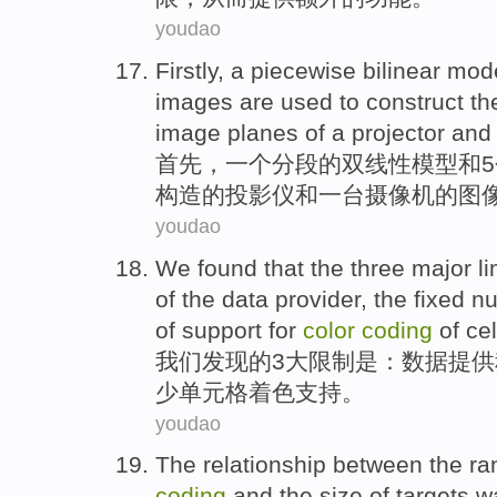
youdao
Firstly
,
a
piecewise
bilinear
mod
images
are
used to
construct
th
image
planes
of
a
projector
and
首先
，
一
个
分段
的
双线性
模型
和
5
构造
的
投影仪
和一台摄像机
的
图
youdao
We
found that
the
three
major
l
of
the
data
provider
, the
fixed
n
of
support
for
color
coding
of
cel
我们
发现
的
3
大
限制
是
：
数据
提供
少
单元格
着色
支持
。
youdao
The
relationship between
the
ra
coding
and
the
size
of targets
w