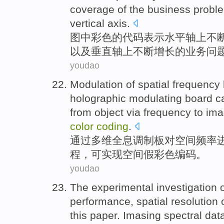
coverage
of
the
business
probl
vertical
axis.
图中
彩色
的
代码
表示
水平
轴
上
不
以及
垂直
轴上不断增长
的
业务
问
youdao
Modulation
of
spatial
frequency
holographic
modulating
board c
from object
via
frequency
to
ima
color
coding
.
通过
多维
全息
调制
板对
空间
频率
程
，可
实现
空间假彩色
编码
。
youdao
The
experimental investigation
performance
,
spatial
resolution
this
paper
. Imasing spectral
dat