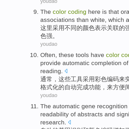
youdao
The
color
coding
here
is that
or
associations
than
white
, which 
这里
采用不同的
颜色
表示
关联
的
色
强。
youdao
Often
,
these
tools
have
color
co
provide
automatic
completion
of
reading
.
通常
，
这些
工具
采用
彩色
编码
来
格式化
的
自动
完成功能
，
来
方便
youdao
The
automatic
gene
recognition
readability
of
abstracts
and
sign
research
.