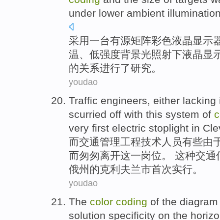
under
lower
ambient
illuminatio
采用
一
台有源矩阵
彩色
液晶
显示
温、低
强度背景
光照射
下
液晶显
的
关系
进行
了
研究。
youdao
Traffic
engineers
, either
lacking 
scurried
off with
this
system
of
c
very
first
electric
stoplight
in
Cle
而
交通
管理工程技术
人员有些由
而
匆匆
离开
这
一
岗位。 这种交通
俄州的
克利夫兰
市
首次
实行
。
youdao
The
color
coding
of the
diagram
solution
specificity
on
the
horizo