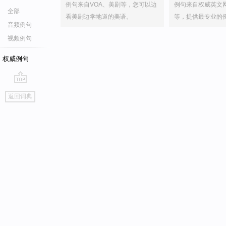
例句来自VOA、美剧等，您可以边
例句来自权威英文
全部
看美剧边学地道的美语。
等，提供最专业的
音频例句
视频例句
权威例句
go
返回词典
top