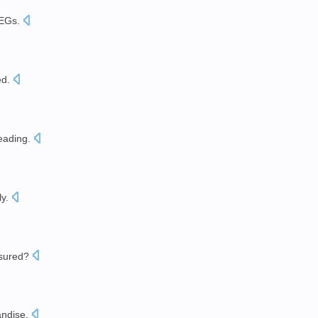
PEGs
.
ed
.
eading
.
y.
sured
?
ndise
.