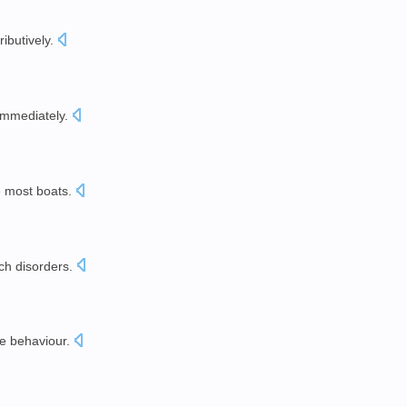
ributively
.
immediately
.
。
e
most
boats
.
ch disorders
.
ve
behaviour
.