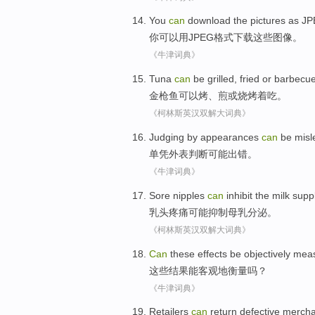
You
can
download
the pictures
as J
你
可以
用
JPEG
格式
下载
这些
图像。
《牛津词典》
Tuna
can
be
grilled
,
fried
or
barbecu
金枪鱼
可以
烤
、
煎
或
烧烤着吃
。
《柯林斯英汉双解大词典》
Judging by
appearances
can
be
misl
单
凭
外表判断
可能
出错
。
《牛津词典》
Sore nipples
can
inhibit
the milk
suppl
乳头
疼痛可能
抑制
母乳分泌。
《柯林斯英汉双解大词典》
Can
these
effects
be
objectively
mea
这些
结果
能
客观地
衡量
吗？
《牛津词典》
Retailers
can
return
defective
mercha