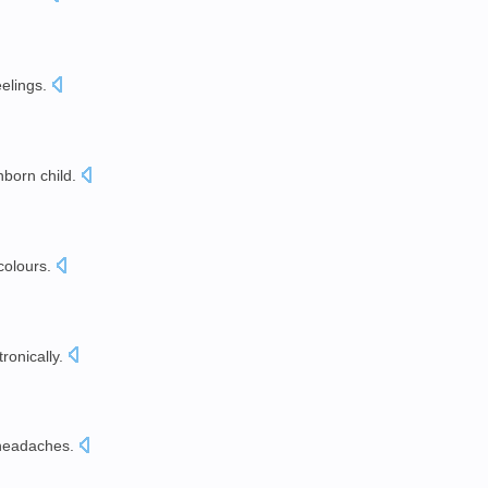
eelings
.
nborn
child
.
colours
.
tronically
.
headaches
.