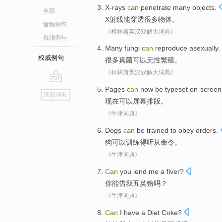
X-rays
can
penetrate
many
objects
.
全部
X射线
能
穿透
很多
物体
。
音频例句
《柯林斯英汉双解大词典》
视频例句
Many
fungi
can
reproduce asexually
.
权威例句
很多
真菌
可以
无性
繁殖。
《柯林斯英汉双解大词典》
go
Pages
can
now
be
typeset
on-screen
返回词典
top
现在
可以
屏幕
排版
。
《牛津词典》
Dogs
can
be
trained
to obey
orders
.
狗
可以
训练得
听从
命令
。
《牛津词典》
Can
you
lend
me
a fiver
?
你
能
借
我
五
英镑吗？
《牛津词典》
Can
I
have
a
Diet Coke
?