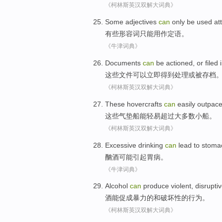
《柯林斯英汉双解大词典》
Some
adjectives
can
only
be used att
有些
形容词
只能
用作
定语。
《牛津词典》
Documents
can
be actioned,
or
filed
这些
文件
可以
立即
得到处理
或
被存档
《柯林斯英汉双解大词典》
These
hovercrafts
can
easily
outpac
这些
气垫船
能
轻易
超过
大多数
小船
。
《柯林斯英汉双解大词典》
Excessive drinking
can
lead to
stoma
酗酒
可能
引起
胃病
。
《牛津词典》
Alcohol
can
produce
violent
,
disrupti
酒
能
促成
暴力的
和
破坏性
的
行为
。
《柯林斯英汉双解大词典》