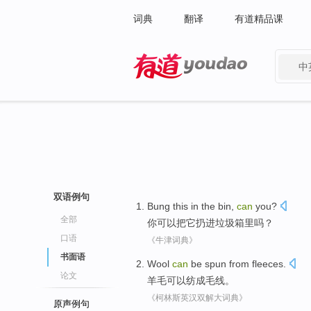
词典
翻译
有道精品课
中
有道 - 网易旗下搜索
双语例句
Bung
this
in
the bin
,
can
you
?
全部
你
可以
把
它
扔进
垃圾箱
里吗？
口语
《牛津词典》
书面语
Wool
can
be
spun from
fleeces
.
论文
羊毛
可以
纺成
毛线
。
《柯林斯英汉双解大词典》
原声例句