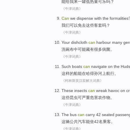
能
给
我
来
一
罐低
热量
可乐吗？
《牛津词典》
Can
we
dispense with
the formalities
我们
可以
免去
这些
客套吗？
《牛津词典》
Your dishcloth
can
harbour
many
ge
洗
碗布中
可能
藏有
很多
病菌。
《牛津词典》
Such
boats
can
navigate
on the
Hud
这样
的
船
能
在
哈得孙河上航行
。
《柯林斯英汉双解大词典》
These
insects
can
wreak havoc on c
这些
昆虫
可
严重危害
农作物
。
《牛津词典》
The bus
can
carry 42 seated
passen
这辆
公共汽车
能
坐
42名乘客。
《牛津词典》