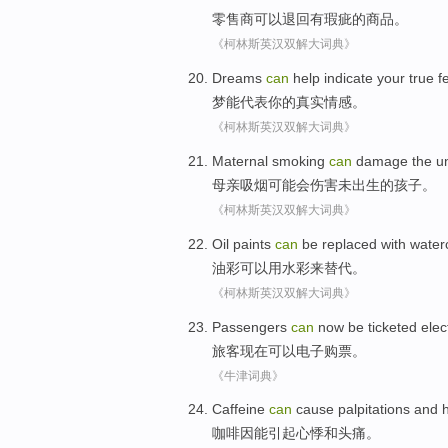
零售商
可以
退回
有瑕疵
的
商品
。
《柯林斯英汉双解大词典》
Dreams
can
help
indicate
your
true
f
梦
能
代表
你
的
真实
情感
。
《柯林斯英汉双解大词典》
Maternal
smoking
can
damage
the u
母亲
吸烟
可能会
伤害
未
出生的孩子。
《柯林斯英汉双解大词典》
Oil paints
can
be
replaced
with
water
油彩
可以
用
水彩来替代
。
《柯林斯英汉双解大词典》
Passengers
can
now
be
ticketed elec
旅客
现在
可以
电子
购票。
《牛津词典》
Caffeine
can
cause
palpitations
and
咖啡因
能
引起
心悸
和
头痛
。