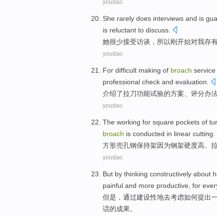
youdao
She
rarely does
interviews
and is
gua
is reluctant to discuss.
她
很少
接受访谈
，所以
刚
开始对
我
存
youdao
For
difficult making
of
broach
service 
professional check
and evaluation
.
介绍
了
拉
刀
功能
试验
的
方案、
评分
办
youdao
The working
for
square
pockets
of tu
broach
is conducted
in linear
cutting
.
方形
兜
孔钢保持架
因为
钢架
硬度
高
、
youdao
But
by
thinking
constructively
about 
painful
and
more
productive
,
for
ever
但是
，
通过
建设性地去
考虑
如何
提出
话的
成果
。