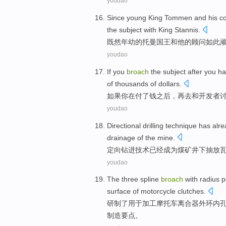
youdao
Since
young
King
Tommen
and
his
c
the
subject
with
King
Stannis
.
既然
年幼
的托曼
国王
和
他
的
顾问
如此
youdao
If
you
broach
the
subject
after
you
ha
of thousands of
dollars
.
如果
你
在
付
了钱之后，再去和开发者
youdao
Directional
drilling
technique
has alre
drainage
of
the
mine
.
定向
钻进
技术
已经
成为
煤矿井下
抽放
youdao
The
three
spline
broach
with
radius p
surface
of
motorcycle
clutches
.
研制了
用于加工
摩托车
离合器
外环
内
制造要点。