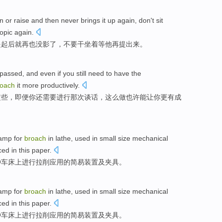
n
or
raise
and then
never
brings
it up again,
don't
sit
opic again.
提起
后
就
再也
没影了
，
不要
干坐
着
等
他
再提出来。
passed, and
even if
you
still
need to have
the
roach
it
more
productively
.
定
些
，
即便
你
还
需要
进行
那次
谈话，这么做也许
能
让
你
更
有成
lamp
for
broach
in
lathe
, used
in
small size
mechanical
ced
in
this paper.
种车床
上
进行
拉削应用
的
简易
装置
及
夹具
。
lamp
for
broach
in
lathe
, used
in
small size
mechanical
ced
in
this paper.
种车床
上
进行
拉削应用
的
简易
装置
及
夹具
。