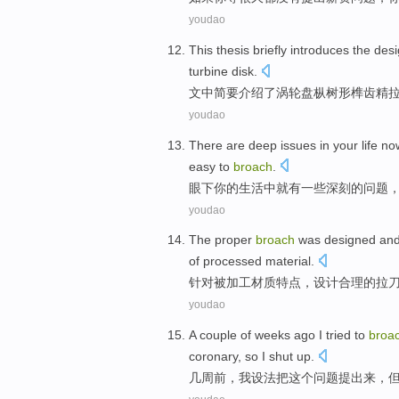
youdao
This thesis
briefly
introduces
the
desi
turbine
disk
.
文中
简要
介绍了
涡轮
盘
枞树
形
榫
齿
精
youdao
There
are
deep
issues
in
your
life
no
easy to
broach
.
眼下
你
的
生活
中
就有
一些
深刻
的
问题
youdao
The
proper
broach
was
designed
an
of
processed
material
.
针对
被
加工
材质
特点
，
设计
合理
的
拉
youdao
A couple
of
weeks ago
I
tried to
broa
coronary
,
so
I
shut
up
.
几
周前
，
我
设法
把
这个
问题
提出来，