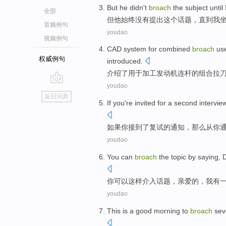
But
he
didn't
broach
the
subject
until
全部
但
他
始终
没有
提出
这个
话题
，
直到
我
音频例句
youdao
视频例句
CAD
system
for
combined
broach
us
权威例句
introduced
.
介绍了
用于
加工
发动机
连杆
的
组合
拉
youdao
go
返回词典
top
If
you
're invited
for a
second
intervie
如果
你
接到
了
复试
的通知，那么
从
你
youdao
You
can
broach
the
topic by saying
,
你
可以
这样
介入
话题
，
亲爱的
，
我
有
youdao
This
is
a
good
morning
to
broach
sev