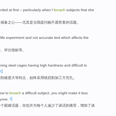
rded
at first
–
particularly
when
I
broach
subjects
that
she
有
戒备
之心——
尤其是
当
我提问她不愿答复的
话题
。
life
experiment
and
not
accurate test which affects the
法、评分指标等。
rning
steel cages
having
high
hardness
and
difficult
to
拉削
难度
大等特点，
始终
采用
线切割加工方兜孔。
how
to
broach
a
difficult
subject
,
you
might make it
less
yone
.
一个
困难
话题
，
你
也许
为
每个人
减少了
谈话
的痛苦
，
增加了
谈