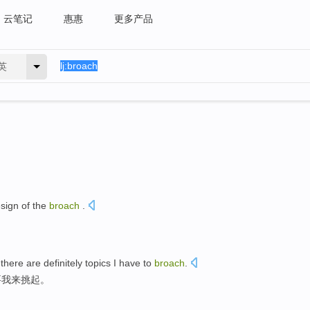
云笔记
惠惠
更多产品
英
sign
of
the
broach
.
there
are definitely
topics
I
have to
broach
.
要
我
来
挑起
。