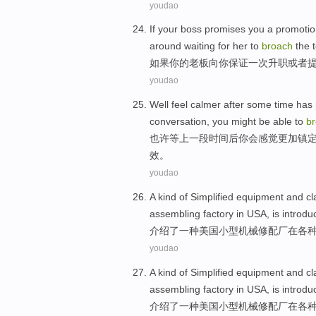
youdao
If
your
boss
promises
you
a
promotio
around
waiting for
her
to
broach
the t
如果
你
的
老板
向
你
保证
一次
升职
或者
youdao
Well
feel
calmer
after
some
time
has 
conversation
, you
might
be
able
to
b
也许
等上一
段时间
后
你
会
感觉
更加
镇
效。
youdao
A
kind
of
Simplified
equipment
and
c
assembling factory
in
USA, is
introdu
介绍了
一
种
美国
小型
机械
修配厂
在
各
youdao
A
kind
of
Simplified
equipment
and
c
assembling factory
in
USA, is
introdu
介绍了
一
种
美国
小型
机械
修配厂
在
各