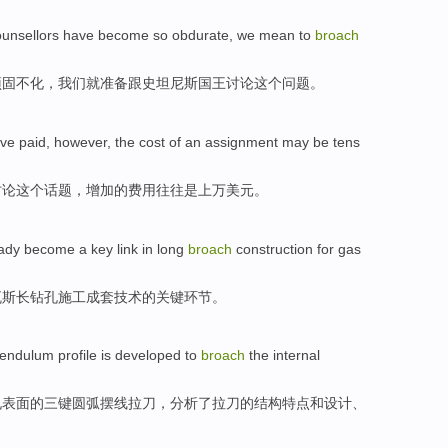
ounsellors
have become
so
obdurate
,
we
mean to
broach
顽固不化
，
我们
就准备
跟
史坦尼斯
国王
讨论
这个
问题
。
ve paid
, however,
the
cost
of an
assignment may
be
tens
讨论
这个
话题
，增加
的
费用
往往
是
上万
美元。
ady
become a
key
link
in
long
broach
construction
for
gas
瓦斯
长
钻孔
施工
成套技术
的
关键
环节
。
endulum profile is
developed
to
broach
the
internal
孔
表面
的
三
键圆弧
摆线
拉刀，分析了拉刀的结构特点
和
设计、