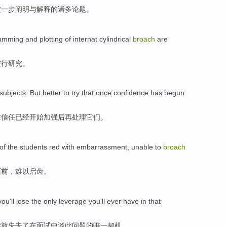
进一步阐明
与
解释的
诸多
论题
。
amming
and
plotting
of internat cylindrical
broach
are
进行
研究。
subjects.
But
better
to try
that
once
confidence
has
begun
在
信任
已经
开始
加强后
再处理
它们
。
of
the
students
red
with
embarrassment,
unable to
broach
面前
，
难以
启齿
。
 you
'll
lose
the only
leverage
you'll ever have
in
that
你
就
失去了
在
面试中谈
此问题的
唯一
契机
。