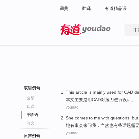
词典
翻译
有道精品课
中
有道 - 网易旗下搜索
双语例句
This article
is
mainly
used
for
CAD
de
全部
本文
主要
是
用
CAD
对
拉
刀进行
设计
。
口语
youdao
书面语
She
comes
to
me
with questions
,
but
论文
她
有事会来
问
我
，
当然也
有些
话题需
youdao
原声例句