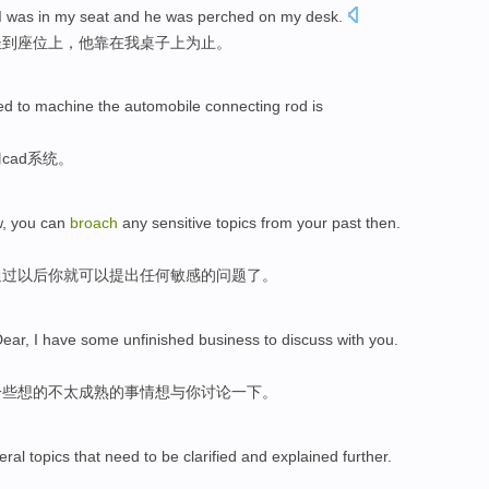
I
was in
my seat
and he
was perched
on
my
desk
.
坐
到座位上，他
靠
在
我
桌子上
为止。
ed to
machine
the
automobile
connecting rod is
刀
cad
系统
。
w
,
you
can
broach
any
sensitive
topics
from
your
past
then
.
通过
以后你
就可以
提出
任何
敏感
的
问题
了。
Dear
,
I
have
some
unfinished
business
to
discuss
with
you.
一些
想的不太成熟的
事情
想
与
你
讨论一下
。
eral
topics that
need to be
clarified
and
explained
further.