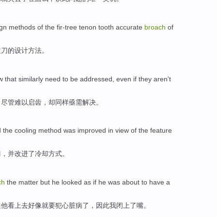
gn
methods
of
the fir-tree
tenon
tooth
accurate
broach
of
拉刀
的
设计
方法
。
w
that
similarly
need to be
addressed
,
even if
they aren't
，
尽管
难以
启齿
，却
同样
亟需
解决
。
d
the
cooling
method
was
improved
in
view
of
the
feature
刀
，并
改进
了
冷却
方式
。
ch
the
matter
but
he
looked
as if
he was about to have
a
但
他
看上去
好像
就要犯
心脏病
了，
因此
我
闭
上了嘴。