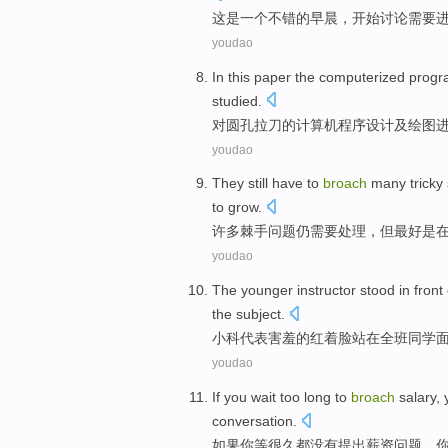
这
是
一个
不错
的
早晨
，
开始
讨论
需要
youdao
In this
paper
the
computerized
progr
studied
.
对圆
孔
拉刀
的
计算机
程序设计
及
绘图
youdao
They
still
have to
broach
many
tricky
to
grow
.
许多
棘手
问题
仍
需要
处理，
但
最好
是
youdao
The
younger
instructor
stood
in
front 
the subject.
小
科代表害羞的
红
着
脸
站
在
全班
同学
youdao
If
you
wait
too long
to
broach
salary
,
conversation
.
如果
你
等
很久
都没有
提出
薪资问题，