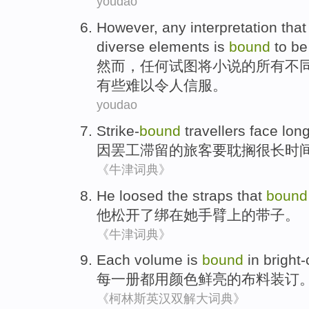
youdao
However
,
any
interpretation
tha
diverse
elements
is
bound
to be
然而
，
任何
试图
将
小说
的
所有
不
有些
难以令人信服
。
youdao
Strike-
bound
travellers
face
lon
因
罢工
滞留的
旅客
要
耽搁
很长
时
《牛津词典》
He
loosed
the
straps that
bound
他
松开
了
绑
在
她
手臂上的带子。
《牛津词典》
Each
volume
is
bound
in
bright
每一
册
都
用
颜色
鲜亮
的
布料
装订
《柯林斯英汉双解大词典》