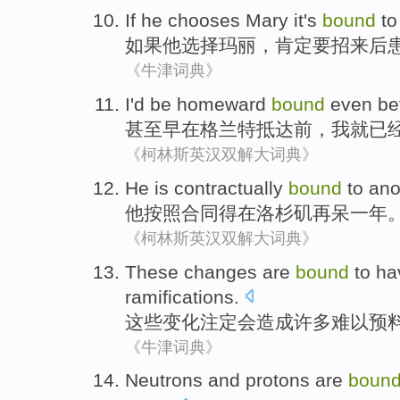
If
he
chooses
Mary
it's
bound
to
如果
他
选择
玛丽
，
肯定
要
招来后
《牛津词典》
I
'd be
homeward
bound
even
be
甚至
早在
格兰特
抵达前，
我
就
已
《柯林斯英汉双解大词典》
He
is
contractually
bound
to
ano
他
按照
合同
得
在
洛杉矶
再
呆一
年
《柯林斯英汉双解大词典》
These
changes
are
bound
to h
ramifications
.
这些
变化
注定
会造成许多难以
预
《牛津词典》
Neutrons
and
protons are
boun