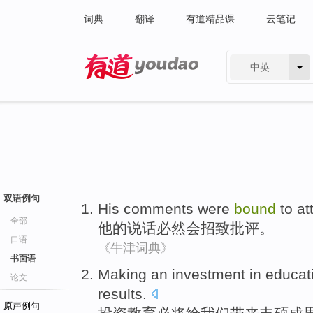
词典
翻译
有道精品课
云笔记
中英
有道 - 网易旗下搜索
双语例句
His
comments were
bound
to
at
全部
他
的说话
必然会
招致
批评
。
口语
《牛津词典》
书面语
Making an investment in
educat
论文
results
.
原声例句