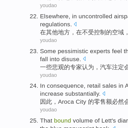
youdao
Elsewhere
,
in
uncontrolled airs
regulations
.
在其他地方
，
在
不受
控制
的空域
youdao
Some
pessimistic
experts
feel
t
fall
into disuse
.
一些
悲观
的
专家
认为
，
汽车
注定
youdao
In
consequence
,
retail
sales in
increase
substantially
.
因此
，
Aroca
City 的
零售额
必然
youdao
That
bound
volume
of
Lett
's
dia