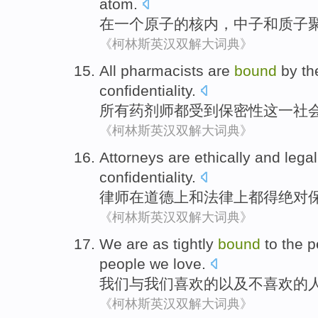
atom
.
在
一个
原子
的
核内
，
中子
和
质子
《柯林斯英汉双解大词典》
All
pharmacists
are
bound
by
th
confidentiality
.
所有
药剂师
都
受到保密性
这一
社
《柯林斯英汉双解大词典》
Attorneys
are
ethically
and
legal
confidentiality
.
律师
在
道德
上
和
法律上
都得
绝对
《柯林斯英汉双解大词典》
We
are
as
tightly
bound
to
the
p
people we love.
我们
与我们
喜欢
的以及不喜欢
的
《柯林斯英汉双解大词典》