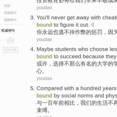
投资
教育
必将
给
我们
带来丰硕
成
全部
youdao
音频例句
You
'll never
get away
with
cheat
视频例句
bound
to figure it
out
.
权威例句
你
永远
也
逃
不掉
作弊
的惩罚，
因
youdao
go
Maybe
students who
choose
le
返回词典
top
bound
to
succeed
because
they
或许
，
选择
不那么
有名
的
大学
的
心。
youdao
Compared
with
a hundred
years
bound
by
social
norms
and
phys
与
一百
年
前
相比
，
我们
的
生活
不
束缚。