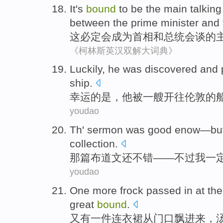
It
's
bound
to
be
the
main
talkin
between
the
prime minister
and
这
必定
会
成为
首相
和
总统
会谈
的
《柯林斯英汉双解大词典》
L
uckily, he was discovered and
ship.
幸
运的是，他被一艘开往伦敦的
youdao
Th'
sermon
was
good enow
—
bu
collection.
那
篇布道
文还
不错
——
不过
我
一
youdao
One
more frock
passed in
at th
great
bound
.
又有
一
件
连衣裙
从
门口
飘进来，