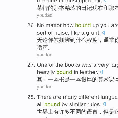
the
blue
manuscript book
.
莱特
的
那
本精装
的
日记
现在
和
那
youdao
No matter
how
bound
up
you
ar
sort
of
noise
,
like
a grunt
.
无论
你
被
捆绑
到
什么
程度
，
通常
噜
声。
youdao
One of
the
books
was
a
very
lar
heavily
bound
in leather.
其中
一
本书
是
一
本
很
厚
的
算术
课
youdao
There are
many
different
langu
all
bound
by
similar
rules
.
世界上
有
许多
不同
的
语言
，
但是