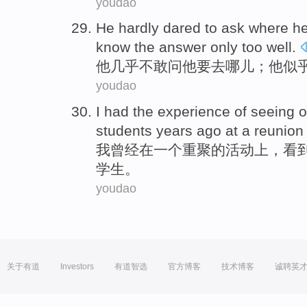
youdao
He
hardly
dared to
ask
where
he
know the answer
only too
well
.
他
几乎
不敢
问
他
要
去哪儿
；他
似
youdao
I
had
the experience
of
seeing
o
students
years
ago
at
a
reunion
我
曾经
在
一
个
重聚
的
活动
上，
看
学生
。
youdao
关于有道
Investors
有道智选
官方博客
技术博客
诚聘英