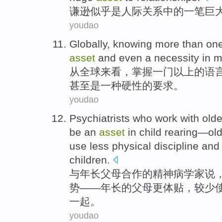
谦逊
似乎
是
人际关系中的
一
笔巨
youdao
Globally
,
knowing
more than
on
asset
and
even
a
necessity
in
m
从全球来看
，
掌握
一
门
以上
的
语
甚至是
一种硬性的要求。
youdao
Psychiatrists
who
work
with
olde
be
an
asset
in
child
rearing
—
ol
use
less
physical discipline
an
children.
与
年长
父母
合作
的
精神病
学家
说
势
——年长的父母
更
体贴
，
较少
一起。
youdao