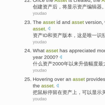
Once
the
Asset
is created, the
A
创建
资产
后，
将
显示
资产
编辑器
youdao
The
asset
id
and
asset
version
,
asset
.
资产
ID
和
资产
版本
，
这
是唯一
识
youdao
What
asset
has
appreciated
mor
year 2000?
什么
资产
2000年
以来
升值幅度
最
youdao
Hovering
over an
asset
provide
the
asset
.
把
鼠标
停留在
资产
上，
可以显示
youdao