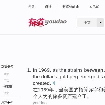
词典
翻译
有道精品课
云笔记
中英
有道 - 网易旗下搜索
双语例句
In
1969,
as
the strains between
全部
the
dollar
's
gold
peg
emerged
,
a
口语
created
.
书面语
在
1969年，
当
美国
的
预算
赤字
和
论文
个
人为
的
储备
资产
建立
了
。
youdao
原声例句