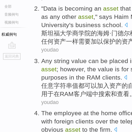
全部
"
Data
is becoming
an
asset
tha
音频例句
as
any
other
asset
," says Haim
视频例句
University
's
business
school.
斯坦福
大学
商学院
的
海姆·
门德尔
权威例句
任何
资产
一样
需要
加以保护的资产
youdao
go
返回词典
top
Any
string
value
can be
placed
asset
;
however
,
the
value is for
purposes in the
RAM
clients
.
任意
字符串
值
都
可以
加入
资产
的
用于在
RAM
客户端
中
搜索
和
查看
youdao
The
employee
at the home offi
with
foreign
clients
over the
tel
obvious
asset
to the
firm
.