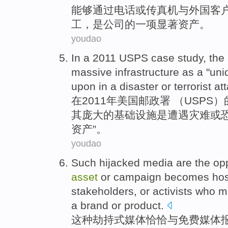
能够
通过
电话
或
传真机
与
外国
客
工
，
是
公司
的
一项
显著
资产
。
youdao
In
a
2011
USPS
case
study
,
the
massive
infrastructure
as a "
uni
upon in a
disaster
or
terrorist
at
在
2011年美国邮政署 （
USPS
）
其
庞大
的
基础设施
是
遭遇灾难
或
资产
”。
youdao
Such
hijacked
media
are the
op
asset
or
campaign
becomes ho
stakeholders
,
or
activists who
m
a brand
or
product
.
这种
劫持式
媒体
恰恰与免费媒体