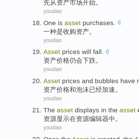
先
从
资产
市场开始。
youdao
One
is
asset
purchases
.
一种
是
收购
资产
。
youdao
Asset
prices
will
fall
.
资产
价格仍
会
下跌
。
youdao
Asset
prices
and
bubbles
have
资产
价格
和
泡沫
已经
加速
。
youdao
The
asset
displays
in
the
asset
资源
显示
在
资源
编辑器
中。
youdao