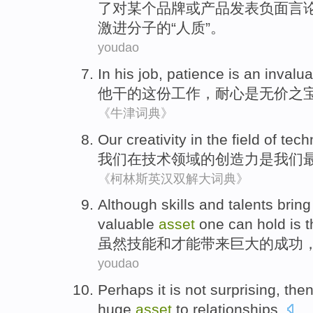
了
对
某个
品牌或产品
发表
负面
言
激进
分子的“人质”。
youdao
In
his job
,
patience
is
an invalu
他
干的这份工作，
耐心
是
无价之
《牛津词典》
Our
creativity
in
the
field
of
tech
我们
在
技术
领域
的
创造力
是
我们
《柯林斯英汉双解大词典》
A
lthough skills and talents brin
valuable
asset
one can hold is t
虽
然技能和才能带来巨大的成功
youdao
Perhaps it
is not
surprising
, the
huge
asset
to
relationships
.