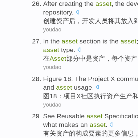
After
creating
the
asset
, the
dev
repository
.
创建
资产
后
，
开发人员
将
其放入
youdao
In
the
asset
section
is
the
asset
asset
type
.
在
Asset
部分中
是
资产
，
每个
资产
youdao
Figure
18
: The
Project
X
commu
and
asset
usage
.
图
18
：
项目
X
社区
执行
资产
生产
youdao
See
Reusable
asset
Specificati
what makes an
asset
.
有关
资产
的构成要素
的
更多
信息