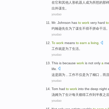
在
它
和
其他
人形
机器人成为所想的那
出外
谋生
。
youdao
Mr.
Johnson
has
to
work
very hard
to
约翰逊
先生
为了
谋生
不得不
拼命
干活
youdao
To
work
means
to
earn
a
living
.
工作
就是
为了
生活
。
youdao
This
is because
work
is
not only
a
me
life
.
这
是因为
，
工作
不仅
是
为了
糊口
，
而
youdao
Tom
had
to
work
into
the deep night
汤姆
为了
生计
每天都
得
工作
到
半夜
之
youdao