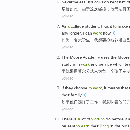
Nevertheless
,
his collision
kept
him
o
尽管如此
，由于
这次
碰撞，
他
无法再
youdao
As
a
college student
,
I
want
to
make
any
longer
,
I
can
work
now
.
作为
一
名
大学生
，
我
想
要
挣钱
养活
自
youdao
The
Moore
Academy
uses the
Moor
study with
work
and
service
which
te
学院
采用
莫尔
公式
来为
每一个
孩子
定
youdao
If
they
choose
to
work
,
it
means that
their
family
.
如果
他们
选择
了
工作
，
就
意味着
他们
youdao
There is
a
lot of
work
to
do
before
it
be sent
to
earn
their
living
in
the outs