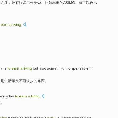
样
之前
，
还有
很多
工作
要
做
。
比如
本田
的
ASIMO
，
就可以
自己
earn
a
living
.
。
ans
to
earn
a
living
but
also
something
indispensable
in
且
是
生活
须臾不可缺少
的
东西
。
everyday
to
earn
a
living
.
后。