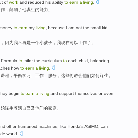
ut
of
work
and
reduced
his
ability
to
earn
a
living
.
工作
，
削弱了
他
谋生
的
能力
。
money
to
earn
my
living
,
because
I
am not the
small kid
己，
因为
我
不再
是
一个
小孩子
，我现在
可以
工作
了。
e
Formula
to
tailor
the
curriculum
to
each
child
,
balancing
aches
how
to
earn
a
living
.
制
课程
，
平衡
学习
、
工作
、
服务
，
这些
将教会他们
如何
谋生
。
they
begin
to
earn
a
living
and
support
themselves
or
even
开始
谋生
养活
自己
及
他们
的
家庭
。
and
other
humanoid
machines,
like
Honda
's
ASIMO
,
can
ide world.