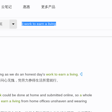
云笔记
惠惠
更多产品
英
ong as
we do an
honest day
's
work
to
earn
a
living
.
要
问心
无愧
，凭劳力挣得生活所需就行。
k
could be
done at
home
and
submitted
online
,
so
a
whole
o
earn
a
living
from home
offices
unshaven
and
wearing