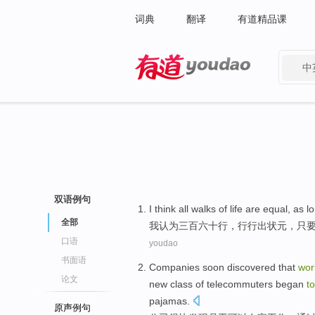
词典
翻译
有道精品课
中
有道 - 网易旗下搜索
双语例句
I
think
all walks
of life are equal,
as l
全部
我
认为
三百六十行，
行行
出状元，
只
口语
youdao
书面语
Companies
soon
discovered that
wor
论文
new
class
of
telecommuters
began
t
pajamas
.
原声例句