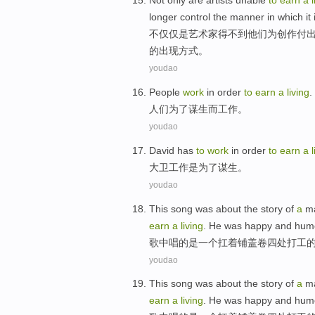
Not only
are
artists
unable
to
earn
a
longer
control
the
manner
in which it
不仅仅
是
艺术家
得不到
他们
为
创作
付
的出现方式。
youdao
People
work
in order
to
earn
a
living
.
人们
为了
谋生
而
工作
。
youdao
David has
to
work
in order
to
earn
a
大卫
工作
是
为了
谋生
。
youdao
This
song
was
about the story
of
a
m
earn
a
living
.
He
was
happy
and
hum
歌中唱
的
是
一个
扛
着
铺盖卷
四处打工
youdao
This
song
was
about the story
of
a
m
earn
a
living
.
He
was
happy
and
hum