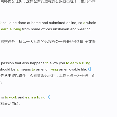
过
网络
提交
任务，
这样
全新
的
远程
办公族就出现了，他们不剃
k
could be
done at
home
and
submitted
online,
so
a
whole
earn
a
living
from home
offices
unshaven
and
wearing
上
提交
任务，
所以
一
大批
新的
远程
办公
一族
开始
不
刮胡子
穿着
passion
that
also
happens
to
allow
you
to
earn
a
living
should be
a
means
to
an
end
:
living
an enjoyable
life
.
让
你从中
得以
谋生
，否则请
永远
记住
，
工作
只是
一种
手段
，而
活。
,
is
to
work
and
earn
a
living
.
作
和
养活
自己。