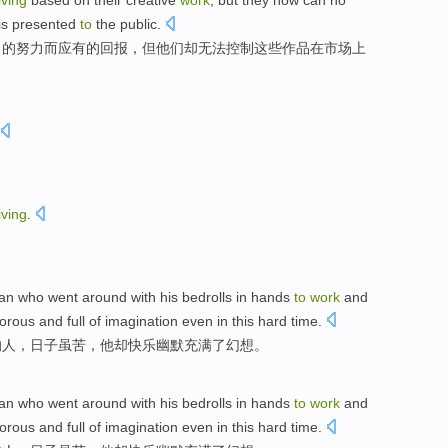
living
based
on
their
creative
work
,
but
they
now can no
 is presented
to
the public.
出的
努力
而应有的回报，
但
他们
却无法
控制
这些
作品
在
市场上
living
.
an who
went
around with
his
bedrolls
in hands
to
work
and
orous
and
full of
imagination
even in
this hard
time.
的
人
，日子虽
苦
，
他
却
快乐
幽默
充满
了
幻想
。
an who
went
around with
his
bedrolls
in hands
to
work
and
orous
and
full of
imagination
even in
this hard
time.