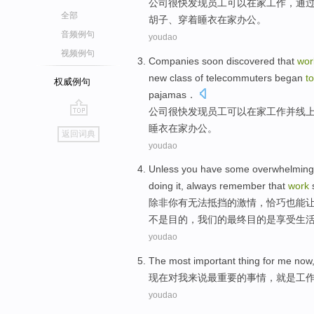
公司
很快
发现
员工
可以
在家
工作
，通
全部
胡子
、
穿着
睡衣
在家
办公
。
音频例句
youdao
视频例句
Companies
soon
discovered that
wor
new
class of
telecommuters
began
to
权威例句
pajamas
．
公司
很快
发现
员工
可以
在家
工作
并线
go
睡衣
在家办公。
返回词典
top
youdao
Unless
you
have some
overwhelming
doing it,
always
remember
that
work
除非
你
有
无法抵挡
的
激情
，
恰巧
也
能
不是目的，我们的
最终
目的
是
享受生
youdao
The most
important
thing
for
me
now
现在
对
我来说
最
重要
的
事情
，
就是
工
youdao