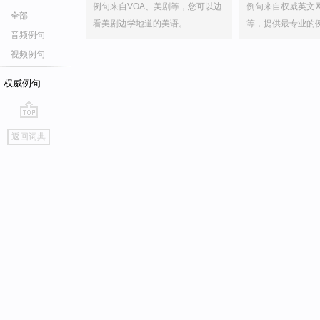
例句来自VOA、美剧等，您可以边
例句来自权威英文
全部
看美剧边学地道的美语。
等，提供最专业的
音频例句
视频例句
权威例句
go
返回词典
top