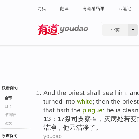
词典
翻译
有道精品课
云笔记
中英
有道 - 网易旗下搜索
双语例句
And the
priest
shall
see
him: an
全部
turned
into
white
; then the pries
口语
that hath
the
plague
: he is clean
书面语
13：17
祭司
要
察看
，
灾
病处
若
变
论文
洁净
，
他
乃洁净了。
youdao
原声例句