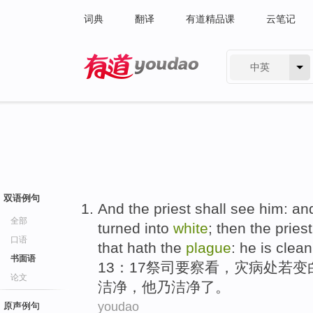
词典
翻译
有道精品课
云笔记
中英
有道 - 网易旗下搜索
双语例句
And the
priest
shall
see
him: an
全部
turned
into
white
; then the pries
口语
that hath
the
plague
: he is clean
书面语
13：17
祭司
要
察看
，
灾
病处
若
变
论文
洁净
，
他
乃洁净了。
youdao
原声例句