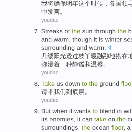
我
将
确保
明年
这个
时候
，
各国领
中
发言
。
youdao
Streaks of
the
sun
through
the
b
and warm,
though it
is
winter
se
surrounding
and
warm
.
几
缕
阳光
透过
枝丫
暖融融
地
搭
在
弥漫
着
一种
静谧
和
温馨。
youdao
Take
us
down
to
the
ground
floo
请
带
我们
到
底层
。
youdao
But
when
it
wants
to
blend in wit
its
enemies
,
it
can
take
on
the
c
surroundings
:
the
ocean
floor
, 