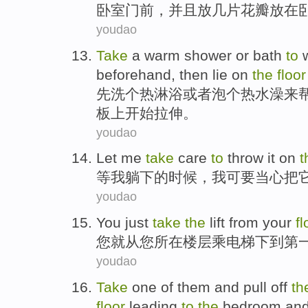
卧室
门前，
并且
放
几
片花瓣
放在
youdao
Take
a
warm
shower
or
bath
to
w
beforehand
,
then
lie
on
the
floor
先洗
个
热
淋浴
或者
泡个热水澡
来
板上
开始
拉伸。
youdao
Let
me
take
care
to
throw
it
on
t
等
我
躺下的时候，
我
可要
当心
把
youdao
You
just
take
the
lift
from
your
fl
您
就
从
您
所在
楼层
乘
电梯
下
到
第
youdao
Take
one
of them and pull off
th
floor
leading
to
the
bedroom
an