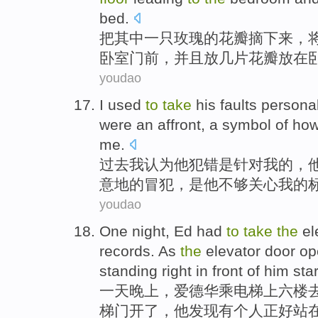
bed.
把
其中
一
只
玫瑰
的
花瓣
摘下来，
卧室
门前，
并且
放
几
片花瓣放在
youdao
I
used
to
take
his
faults
personal
were
an
affront
, a
symbol
of
ho
me
.
过去
我
认为
他
犯错
是针对我
的
，
意地的
冒犯
，是
他
不够关心我的
youdao
One
night
,
Ed had
to
take
the
el
records
. As
the
elevator
door
op
standing
right
in
front of
him
sta
一
天晚上
，
爱德华
乘
电梯
上
六
楼
梯
门
开了
，
他
发现
有
个人
正好站