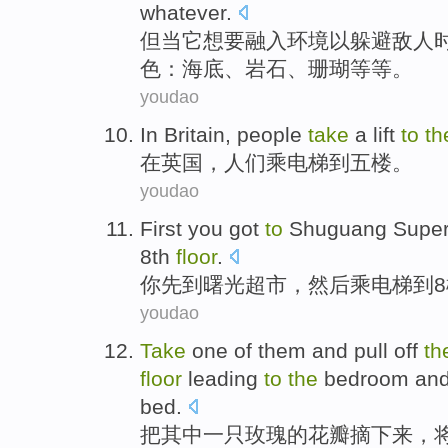
whatever
.
但
当
它
想
要
融入
环境
以
躲避
敌人
色
：
海底
、
岩石
、珊瑚等等。
youdao
In
Britain
,
people
take
a lift
to
th
在
英国
，
人们
乘
电梯
到
五
楼。
youdao
First
you
got
to
Shuguang
Supe
8th
floor
.
你
先
到
曙光
超市
，
然后
乘
电梯
到
8
youdao
Take
one
of
them and pull
off
th
floor
leading
to
the
bedroom
an
bed
.
把
其中一只
玫瑰
的
花瓣
摘下来
，