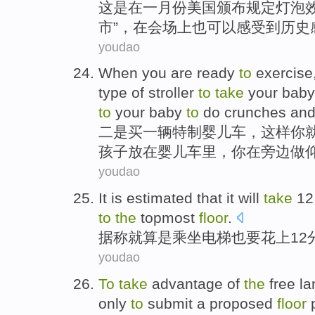
这
是
在一月份
美国
颁布规定
灯泡
市
”，
在
会场上
也
可以感受到
历史
youdao
When
you
are
ready
to
exercise
type of
stroller
to
take
your
baby
to
your
baby
to
do
crunches
an
二
是
买
一
辆
特制
婴儿车
，这样
你
孩子
放在
婴儿车
里，
你
在
旁边
做
youdao
It
is estimated that
it will
take
12
to
the
topmost
floor
.
据称就
算是
乘坐电梯
也
要
花
上
12
youdao
To
take
advantage
of
the
free
la
only
to
submit
a proposed
floor
p