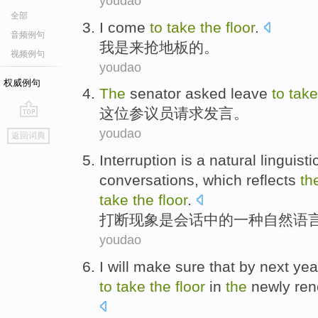
youdao
全部
I
come
to
take
the
floor
.
音频例句
我
是
来
抢
地板
的。
视频例句
youdao
权威例句
The
senator
asked
leave
to
tak
这位
参议员
请求
发言。
go
youdao
返回词典
top
Interruption
is
a
natural
linguisti
conversations
, which reflects
th
take
the
floor
.
打断现象
是
会话
中的
一种
自然
语
youdao
I
will
make sure that
by next yea
to
take
the
floor
in
the
newly re