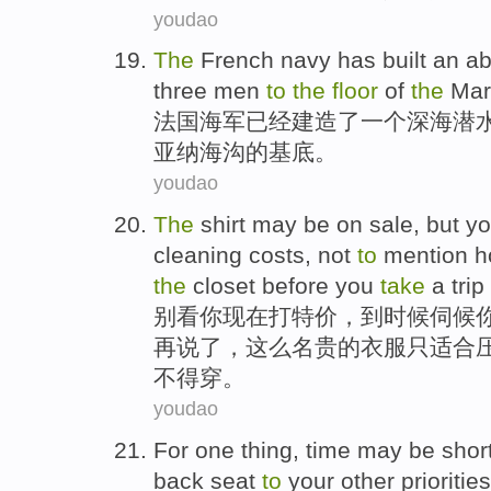
youdao
The
French
navy
has
built
an
ab
three
men
to
the
floor
of
the
Mar
法国
海军
已经
建造了
一个
深海
潜
亚纳
海沟
的
基底。
youdao
The
shirt may be
on sale
, but
y
cleaning
costs
,
not
to
mention
h
the
closet
before
you
take
a trip
别看
你
现在打
特价
，到时候伺候
再说了，这么名贵
的
衣服只适合
不得穿。
youdao
For one thing
, time
may
be shor
back seat
to
your
other
priorities