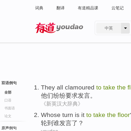
词典
翻译
有道精品课
云笔记
中英
有道 - 网易旗下搜索
双语例句
They
all clamoured
to
take
the
f
全部
他们
纷纷
要求发言。
口语
《新英汉大辞典》
书面语
Whose turn is it
to
take
the
floor
论文
轮到
谁
发言
了？
原声例句