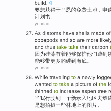
build.
要
想获得
于
马恩
的
免费
土地
，
申
计划书。
youdao
As
diatoms
have
shells
made
of
copepods
and so are
more
likel
and
thus
take
take
their
carbon
因为
硅藻有着能够
保护
他们
遭到
能够
带
更多
的
碳
到
海底
。
youdao
While
traveling
to
a
newly
logge
wanted
to
take
a
picture
of
the
f
thinned
to
increase aspen tree r
当
我行驶
到
一个
新
录入
地区
去
燃
是
想
拍摄
一些
林地
上的
图片
。