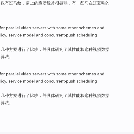
多数
有
斑马纹
，
肩上
的鹰
膀
经常
很微弱
，
有
一些
马
在
短
夏
毛
的
for
parallel
video
servers
with
some
other
schemes
and
licy
,
service
model
and concurrent-push
scheduling
它
几种
方案
进行了
比较
，并
具体
研究了
其
性能
和
这种视频数据
度
算法。
for
parallel
video
servers
with
some
other
schemes
and
licy
,
service
model
and concurrent-push
scheduling
它
几种
方案
进行了
比较
，并
具体
研究了
其
性能
和
这种视频数据
度
算法。