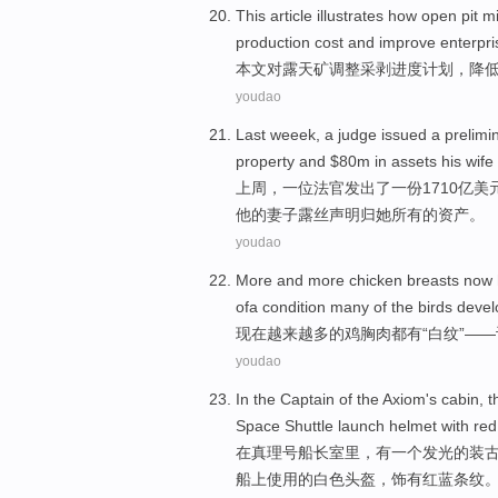
This article
illustrates
how open pit m
production
cost
and
improve
enterpri
本文
对露天矿
调整
采
剥
进度计划
，
降
youdao
Last weeek
,
a
judge
issued
a prelimi
property
and
$80m in
assets
his wife
上周
，
一
位
法官
发出
了一份1710亿美
他
的
妻子
露丝
声明
归她所有的
资产
。
youdao
More and more
chicken breasts
now
ofa condition
many
of
the
birds
deve
现在
越来越
多
的
鸡胸
肉
都有
“
白纹
”——
youdao
In
the Captain
of the
Axiom
's cabin,
t
Space
Shuttle launch
helmet
with
red
在
真理号
船长室
里，
有
一个
发光
的
装
船上使用的
白色
头盔
，饰有
红
蓝
条纹