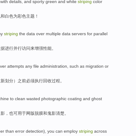
with details, and
sporty
green
and
white
striping
color
色
和
白色
为
彩色
主题！
by
striping
the
data
over
multiple
data
servers
for
parallel
数据
进行
并行
访问来
增强
性能
。
ver
attempts any
file
administration
,
such as
migration
or
重新划分）
之前
必须
执行回收过程。
ine to clean wasted
photographic
coating
and
ghost
显影
，
也
可用于
网
版脱
膜
和
鬼影
清楚。
er than
error
detection
),
you
can
employ
striping
across