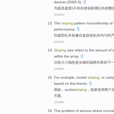
devices
(
RAID
0
).
为
提高速度
(
不
存在
错误
检测
以外的
数
youdao
The
striping
pattern
nonuniformity
of 
performance
.
扫描
型
红外
热像仪条纹状
的
非均匀性
youdao
Striping
size
refers to
the
amount
of
within
the
array
.
分段
大小
指
的
是
在移
到
该
阵列
里
的
下
youdao
For example
,
socket
striping
,
or
usin
based on
this
theme
.
例如
，
socket
striping
，
或者
使用
两个
方案
。
youdao
The
problem
of
serious
stress
corros