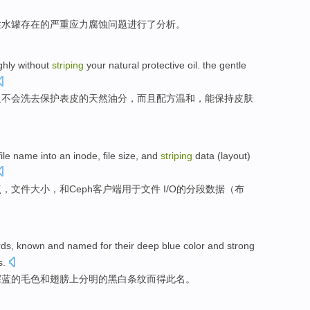
性水罐
存在
的
严重
应力
腐蚀
问题
进行了分析。
ghly
without
striping
your
natural
protective
oil. the
gentle
又不会洗去
保护
表皮
的
天然
油分
，而且
配方
温和
，
能保持
皮肤
file
name
into
an inode
,
file
size
,
and
striping
data
(
layout
)
点，
文件
大小
，
和
Ceph
客户端
用于
文件 I/O
的
分段
数据
（
布
rds
, known and named for their deep
blue
color
and
strong
s
.
深蓝
的毛色
和
翅膀
上
分明的
黑白
条纹
而得此名。