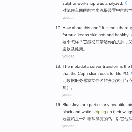
sulphur
workshop
was analyzed
.
对
硫磺
车间
的
酸性
水汽
提
装置
中的
酸
youdao
How about
this one
?
It
cleans thorou
formula
keeps
skin
soft
and
healthy
.
这个
怎样
？
它
能彻底
清洁
你
的
皮肤
，
柔软
及
健康。
youdao
The
metadata
server
transforms
the
that the
Ceph
client
uses for
file
I
/O.
元数据
服务器
将
文件名
转变
为
索引
节
局
）。
youdao
Blue Jays
are
particularly
beautiful
bi
black and white
striping
on
their wing
冠
蓝
鸦
是
一种
非常
漂亮的
鸟
，以它他
youdao