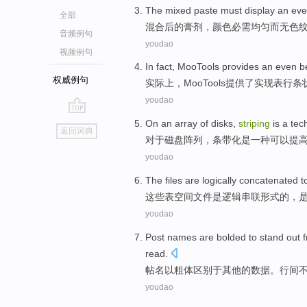
The
mixed
paste
must display an ev
全部
混合后
的
膏剂
，
颜色
必需均匀
而
无色
音频例句
youdao
视频例句
In fact
,
MooTools
provides
an even
b
权威例句
实际上
，
MooTools
提供了
实现表
行
条
youdao
go
On
an array
of
disks
,
striping
is
a
tec
返回词典
top
对于
磁盘
阵列
，
条带化
是
一种
可以提
youdao
The
files
are
logically
concatenated
t
这些
表空间
文件
是
逻辑
串联
形式
的
，
youdao
Post
names
are
bolded
to stand out
read
.
帖
名
以
粗体区别
于
其他
的
数据
。
行间
youdao