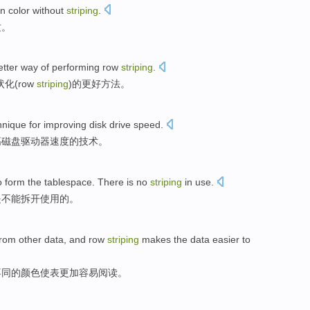
en
color
without
striping
.
纹。
etter
way
of
performing
row
striping
.
状化(row
striping
)
的
更好
方法
。
hnique
for
improving
disk
drive
speed
.
高
磁盘
驱动器
速度
的
技术
。
o
form
the
tablespace
. There
is
no
striping
in
use
.
是
不能
拆开
使用
的。
from
other
data
,
and row
striping
makes
the
data easier
to
不同的颜色
使
表
更加
容易阅读。