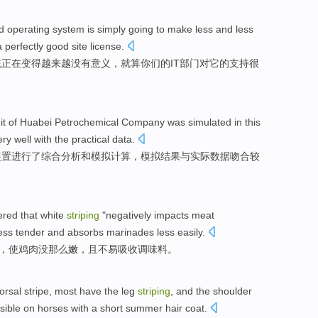
d
operating
system
is simply going to make
less
and less
a perfectly
good site license.
统
正在变得
越来越没有
意义
，
就算
你们
的
IT
部门对它的支持很
it
of
Huabei
Petrochemical
Company
was
simulated
in
this
ery
well
with
the
practical
data
.
装置
进行了综合
分析
和
模拟
计算，模拟
结果
与
实际数据
吻合
较
ered that
white
striping
"negatively impacts meat
ess
tender
and
absorbs
marinades
less
easily
.
”，使
鸡肉
没那么
嫩
，且不易
吸收
调味料。
orsal
stripe,
most
have the leg
striping
, and the
shoulder
isible
on
horses
with
a
short
summer
hair coat
.