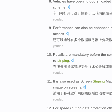
Vehicles
have
opening
doors, loaded 
scheme!
车门可
打开
，设计惊喜，
以花俏
的
绿
youdao
Performance
can
also
be
enhanced
access
.
还
可以
通过
在
多个
数据
服务器
上
分段
youdao
Recalls
are
mandatory
before
the
ser
re-
striping
.
在
服务器
尝试
管理
文件
（
比如
迁移
或
youdao
It is
also
used
as
Screen
Striping
Mach
image on screens.
适用于各种
丝印
网版晒版后自动喷淋
youdao
For
speed
(
but no
data
protection
oth