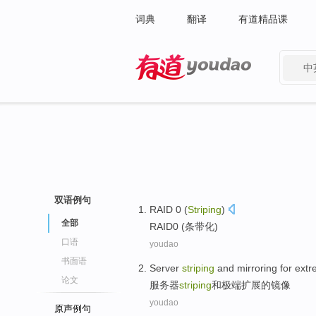
词典
翻译
有道精品课
中
有道 - 网易旗下搜索
双语例句
RAID
0
(
Striping
)
全部
RAID
0
(
条带化
)
口语
youdao
书面语
Server
striping
and
mirroring
for
extr
论文
服务器
striping
和
极端
扩展
的
镜像
youdao
原声例句