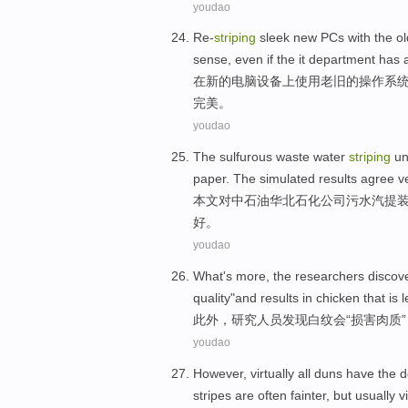
youdao
Re-
striping
sleek
new
PCs
with
the ol
sense
,
even
if
the
it department
has
在
新的
电脑
设备上
使用
老
旧的
操作
系
完美。
youdao
The sulfurous
waste water
striping
un
paper
. The
simulated
results
agree
v
本文
对中石油
华北
石化
公司
污水
汽提
好
。
youdao
What
's more,
the researchers
discov
quality"and results in
chicken
that is
l
此外
，
研究
人员
发现
白纹
会“损害肉质
youdao
However
,
virtually
all
duns
have
the d
stripes are
often
fainter
, but usually
v