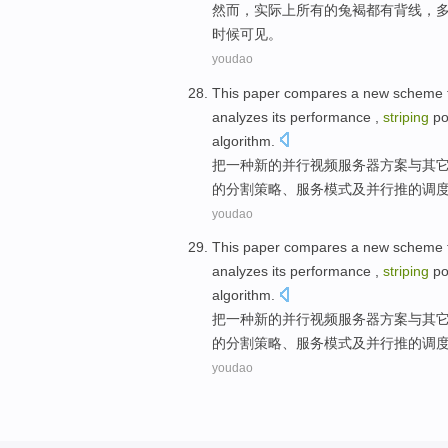
然而
，
实际上
所有
的兔褐都
有
背
线，
时候
可见
。
youdao
This paper
compares
a
new
scheme
analyzes
its
performance
,
striping
po
algorithm
.
把
一种
新的
并行
视频
服务器
方案
与
其
的
分割
策略
、
服务
模式
及
并行推的
调
youdao
This paper
compares
a
new
scheme
analyzes
its
performance
,
striping
po
algorithm
.
把
一种
新的
并行
视频
服务器
方案
与
其
的
分割
策略
、
服务
模式
及
并行推的
调
youdao