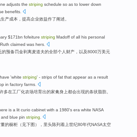
ine
adjusts
the
striping
schedule
so as to
lower down
se
benefits
.
低
生产
成本
，
提高
企业效益
作了阐述
。
nary $171bn
fofeiture
striping
Madoff
of
all
his
personal
Ruth
claimed
was hers
.
元
的
预备罚金
剥离麦道夫的
全部
个人
财产
，
以及
8000万美元
have
'white
striping
' -
strips
of
fat
that
appear as
a result
lop
in
factory
farms
.
许多
在
工厂化
农场培育出
的
家禽
身上都会
出现
的
条状
脂肪
。
here
is
a
lit curio
cabinet
with a 1980's
era
white
NASA
and
blue
pin
striping
.
古董的
橱柜
（见下图），里头陈列着上世纪80
年代
NASA
太空
。