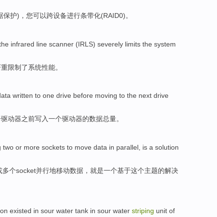
据
保护
)，
您
可以
跨
设备
进行
条带
化(
RAID
0
)。
the
infrared
line
scanner
(
IRLS
)
severely
limits
the
system
严重
限制
了
系统
性能
。
data
written to
one
drive
before
moving
to
the
next
drive
一
驱动器
之前
写入
一个驱动器的
数据
总量
。
g
two
or
more
sockets
to
move
data
in parallel
,
is
a
solution
或
多个
socket
并行
地
移动
数据
，
就是
一个
基于
这个
主题
的
解决
ion
existed
in
sour
water tank
in
sour
water
striping
unit
of