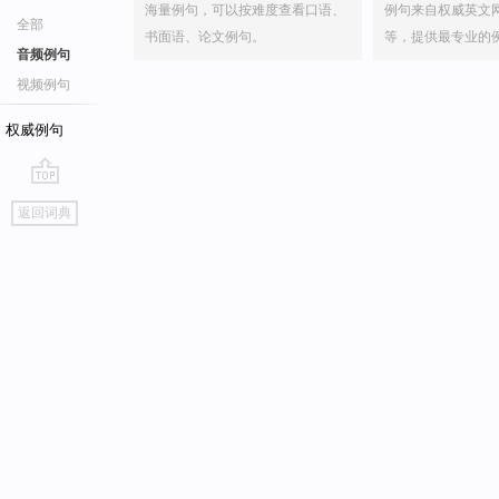
海量例句，可以按难度查看口语、
例句来自权威英文
全部
书面语、论文例句。
等，提供最专业的
音频例句
视频例句
权威例句
go
返回词典
top