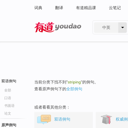
词典
翻译
有道精品课
云笔记
中英
有道 - 网易旗下搜索
双语例句
当前分类下找不到"
striping
"的例句。
查看原声例句下的
全部例句
全部
口语
书面语
或者看看其他分类：
论文
双语例句
权威例
原声例句