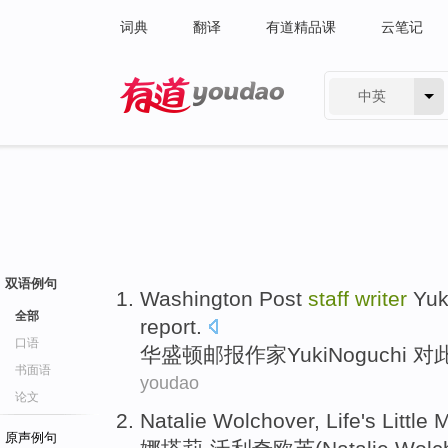
词典
翻译
有道精品课
云笔记
中英
有道 - 网易旗下搜索
双语例句
Washington
Post
staff
writer
Yuk
全部
report.
口语
华盛顿
邮报
作家
Yuki
Noguchi 
书面语
youdao
论文
Natalie
Wolchover
,
Life
's
Little
M
原声例句