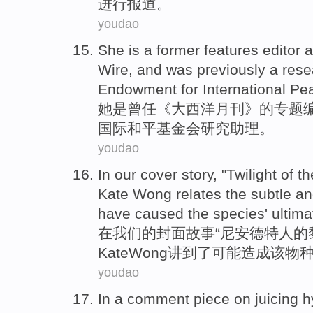
进行报道。
youdao
She
is
a
former
features
editor
a
Wire, and
was
previously
a
rese
Endowment for
International
Pe
她
是
曾任
《
大西洋
月刊》的专题
国际
和平基金会
研究
助理
。
youdao
In
our
cover
story
, "
Twilight
of
th
Kate
Wong
relates
the
subtle
an
have caused
the
species'
ultima
在
我们
的
封面
故事
“尼
安德特
人的
Kate
Wong
讲到了
可能
造成
该
物
youdao
In
a
comment
piece
on
juicing
h