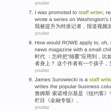
youdao
I
was
promoted
to
staff
writer
,
re
wrote a series on
Washington
's
我
被
提升
为特派
记者
，
报道
视频
youdao
How would
ROWE
apply
to, oh,
news magazine
with
a
small chi
时代 ：
怎样
把“
颠覆
”
应用
到，
比
者
身上？ 这个作者
有
一
个
孩子
，
youdao
James Surowiecki
is
a
staff
writ
writes the
popular
business
col
詹姆斯·索诺维尔基
是
《
纽约
客》
栏目
《
金融
专版
》。
youdao