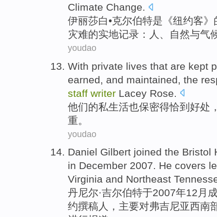
Climate
Change
.
伊丽莎白
•
克尔
伯特
是
《
纽约
客》
灾难
的
实地
记录
：
人
、
自然
与
气
youdao
With
private lives
that are
kept
p
earned
, and maintained,
the
res
staff
writer
Lacey Rose.
他们
的
私生活
也
保密
得恰到好处
重
。
youdao
Daniel
Gilbert joined
the
Bristol
in
December
2007. He covers
l
Virginia
and
Northeast
Tenness
丹尼尔
·
吉尔伯特
于2007年
12月
约
撰稿人
，主要对
弗吉尼亚
西南