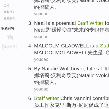
娜塔莉
·
沃利奇
欧芙(Natalie Wol
全部
约
撰稿人
。
音频例句
youdao
视频例句
Neal
is
a
potential
Staff
Writer
fo
权威例句
Neal
是
“
缓慢变
富
”
未来
的
专职
作
youdao
go
MALCOLM
GLADWELL
is
a
Sta
返回词典
top
MALCOLM
GLADWELL先生
是
《
youdao
By Natalie
Wolchover
,
Life
's
Litt
娜塔莉
·
沃利奇
欧芙(Natalie Wol
约
撰稿人
。
youdao
Staff
writer
Chris Vannini
contrib
员工
作家
克里
·斯万·尼尼
促成
了
这