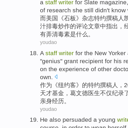
a
staff
writer
for
Slate
magazine
of
research
she
still
didn't
know
而
美国
《
石板
》
杂志
特约撰稿人凯
汁
排毒
炒作
的
评论
文章
中指出
，
有
弄清
毒素
是
什么
。
youdao
A
staff
writer
for
the
New Yorker
"
genius
"
grant
recipient
for
his
r
on
the
experience
of
other
docto
own
.
作为
《
纽约
客》
的
特约
撰稿人
，2
天才
基金
，
葛文德
医生
不仅纪录
亲身经历。
youdao
He
also
persuaded
a
young
writ
course,
in
order
to wean
herself