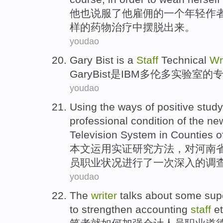
他
也
说服了
他
雇佣
的
一个
年轻
作
样
的药物治疗
中
摆脱出来。
youdao
Gary
Bist
is
a
Staff
Technical
Wr
Gary
Bist
是
IBM
多伦多
实验室
的
youdao
Using
the
ways
of
positive
study
professional
condition
of the
ne
Television
System
in
Counties
o
本文运用
实证
研究
方法
，对河南
员
职业
状况
进行了一次深入的
调
youdao
The
writer
talks about
some
supe
to
strengthen
accounting
staff
e