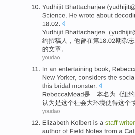
Yudhijit Bhattacharjee
(yudhijit
Science
.
He
wrote
about
decodi
18.02.
Yudhijit
Bhattacharjee（yudhiji
约
撰稿人
，
他
曾
在
第18.02期杂
的文章。
youdao
In
an
entertaining
book
,
Rebecc
New Yorker
,
considers
the
socia
this
bridal
monster.
Rebecca
Mead
是一
本
名为《
纽约
认为是
这个
社会
大环境
使得
这个
“
youdao
Elizabeth
Kolbert
is
a
staff
writer
author
of
Field
Notes
from
a
Cat