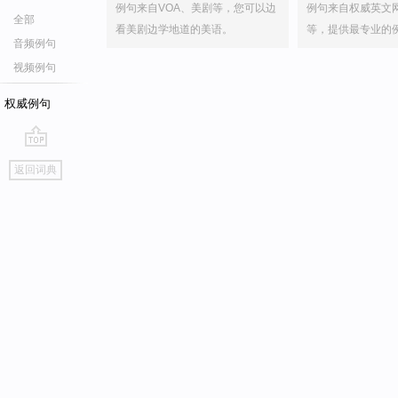
例句来自VOA、美剧等，您可以边
例句来自权威英文
全部
看美剧边学地道的美语。
等，提供最专业的
音频例句
视频例句
权威例句
go
返回词典
top