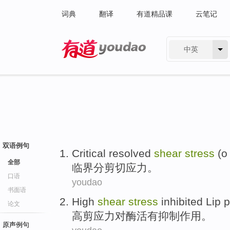
词典
翻译
有道精品课
云笔记
中英
有道 - 网易旗下搜索
双语例句
Critical
resolved
shear
stress
(o 
全部
临界
分剪切
应力
。
口语
youdao
书面语
High
shear
stress
inhibited Lip 
论文
高
剪应力
对酶活有抑制作用。
原声例句