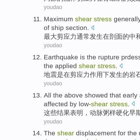
youdao
Maximum
shear
stress
generall
of
ship section
.
最大
剪应力
通常
发生
在
剖面
的
中
youdao
Earthquake
is
the
rupture
prdes
the
applied
shear
stress
.
地震
是
在
剪应力
作用
下
发生
的
岩
youdao
All
the above
showed that
early
affected by low-
shear
stress
.
这些
结果
表明，
动脉粥样硬化
早
youdao
The
shear
displacement
for the