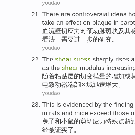
youdao
There are controversial
ideas h
take
an
effect
on
plaque
in
carot
血流
壁
切
应力
对
颈
动脉
斑块
及其
看法
，
需要
进一步的研究。
youdao
The
shear
stress
sharply
rises
a
as the
shear
modulus
increasin
随着粘贴层
的
切变
模量
的
增加
或
电致动器
端
部区域
迅速
增大。
youdao
This
is evidenced
by
the
finding
in rats
and
mice
exceed those
o
兔子
和
小鼠
的
剪切
应力
特殊
点
超
经
被
证实了。