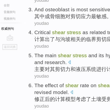
youdao
全部
And osteoblast
is
most
sensitiv
音频例句
其中
成骨细胞
对
剪切
应力
最
敏感
视频例句
youdao
权威例句
Critical
shear
stress
as
related
t
计算出
了
与
沟
坡
相关
的
临界
剪切
go
youdao
返回词典
top
The
main
shear
stress
and
its
h
and
research
.
主要
对
其剪切
力
和
液压
系统
进行
youdao
The
effect
of
shear
rate
on
shea
revised
model
.
修正后
的
计算模型考虑
了
土壤受
youdao