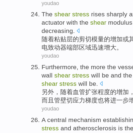
youdao
The
shear
stress
rises
sharply
a
actuator
with the
shear
modulu
decreasing
.
随着粘贴层的
剪切
模量
的
增加
或
电
致动器端部
区域
迅速
增大。
youdao
Furthermore
, the more the
vess
wall
shear
stress
will
be and th
shear
stress
will be.
另外
，随着
血管
扩张
程度的增加
而且管壁切应力梯度也将进一步
youdao
A
central
mechanism
establishi
stress
and
atherosclerosis
is
th