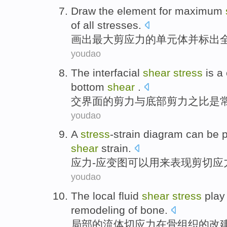
Draw
the
element
for
maximum
of
all
stresses
.
画出
最大
剪应力
的
单元
体
并
标出
youdao
The interfacial
shear
stress
is
a 
bottom
shear
.
交界
面的
剪力
与
底部
剪力
之
比
是
youdao
A
stress
-strain
diagram
can be
p
shear
strain
.
应力-应变
图
可以
用来表现
剪切
应
youdao
The local
fluid
shear
stress
play
remodeling
of
bone
.
局部
的
流体
切
应力
在
骨组织
的
改