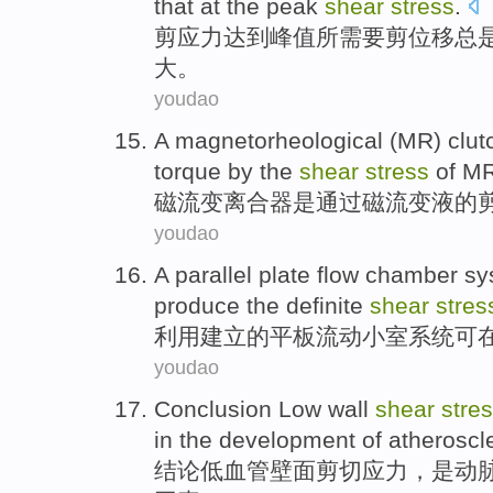
that at the
peak
shear
stress
.
剪应力
达到峰值
所需要
剪
位移
总
大。
youdao
A
magnetorheological
(MR)
clut
torque
by
the
shear
stress
of
M
磁
流变
离合器
是
通过
磁流变
液
的
youdao
A
parallel plate
flow
chamber
sy
produce
the
definite
shear
stres
利用
建立
的
平板
流动
小室
系统
可
youdao
Conclusion
Low
wall
shear
stre
in the development
of
atheroscl
结论
低
血管
壁面
剪切
应力
，
是
动