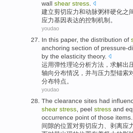
wall
shear
stress
.
建立
剪切
应力
和
动脉
粥样
硬化
之
应力
基因
表达
的
控制
机制。
youdao
In this
paper
, the
distribution
of
anchoring
section
of
pressure-d
by
the
elasticity
theory
.
运用弹性
理论
分析
方法，求解出
轴向
分布
情况，并与压力型锚索
分布特点。
youdao
The clearance
sites
had influen
shear
stress
,
peel
stress
and
eq
occurrence
point
of
those items.
间隙
的
位置
对
剪切
应力
、
剥离
应