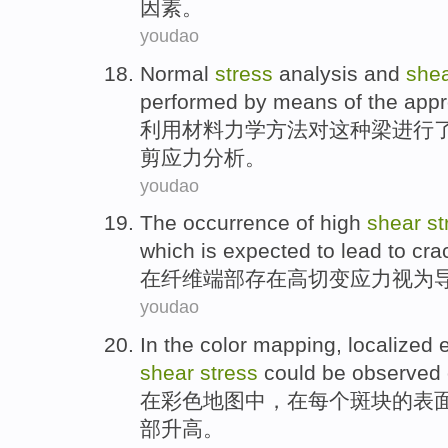
因素
。
youdao
Normal
stress
analysis
and
she
performed
by means
of
the
app
利用
材料
力学
方法
对
这种
梁进行
剪应力
分析。
youdao
The
occurrence
of
high
shear
st
which is expected
to lead to
cra
在
纤维
端部
存在
高
切变
应力视为
youdao
In
the
color
mapping
,
localized
shear
stress
could be
observed
在
彩色
地图
中，
在
每个
斑块
的
表
部
升高
。