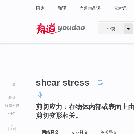
词典
翻译
有道精品课
云笔记
中英
有道 - 网易旗下搜索
shear stress
目录
释义
剪切应力：在物体内部或表面上
权威词典
例句
剪切变形相关。
网络释义
专业释义
英英释义