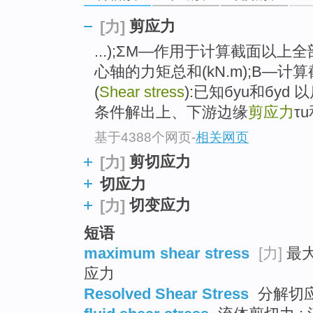
go
top
剪应力
[力]
...);ΣM―作用于计算截面以
心轴的力矩总和(kN.m);B―计算
(
Shear stress
):已知бyu和бy
条件解出上、下游边缘
剪应力
τu
基于4388个网页
-
相关网页
剪切应力
[力]
切应力
切变应力
[力]
短语
maximum shear stress
[力]
最大
应力
Resolved Shear Stress
分解切应