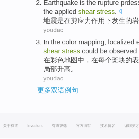
Earthquake
is
the
rupture
prdes
the
applied
shear
stress
.
地震
是
在
剪应力
作用
下
发生
的
岩
youdao
In
the
color
mapping
,
localized
shear
stress
could be
observed
在
彩色
地图
中，
在
每个
斑块
的
表
局部
升高
。
youdao
更多双语例句
关于有道
Investors
有道智选
官方博客
技术博客
诚聘英