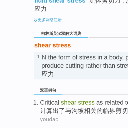
fluid shear stress
流体剪切力 ; 
应力
更多
网络短语
柯林斯英汉双解大词典
shear stress
N
the form of stress in a body, p
1.
produce cutting rather than st
应力
双语例句
Critical
shear
stress
as
related
t
计算出
了
与
沟
坡
相关
的
临界
剪切
youdao