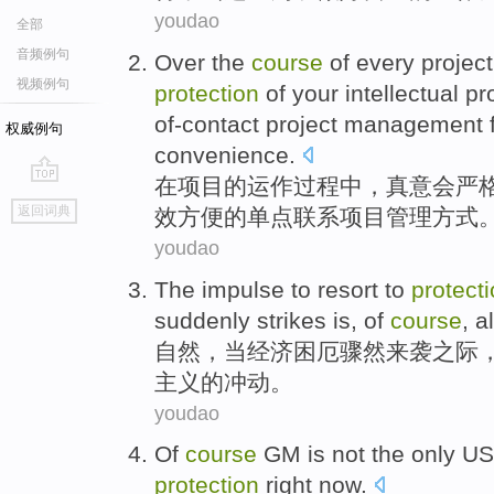
youdao
全部
音频例句
Over
the
course
of
every
project
视频例句
protection
of
your
intellectual
pr
of-contact project
management
权威例句
convenience
.
在
项目
的
运作
过程
中
，
真意会
严
go
返回词典
效
方便
的单点联系项目
管理
方式
top
youdao
The
impulse
to resort
to
protect
suddenly
strikes
is,
of
course
,
a
自然
，
当
经济
困厄
骤然
来
袭
之际
主义
的
冲动
。
youdao
Of
course
GM
is not
the only
US
protection
right now
.