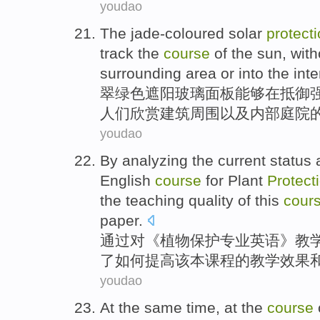
youdao
The
jade-coloured
solar
protect
track
the
course
of
the sun
,
with
surrounding area
or
into
the
inte
翠绿色
遮阳
玻璃
面板
能够
在抵御
人们欣赏建筑
周围
以及
内部
庭院
youdao
By
analyzing
the
current status
English
course
for
Plant
Protect
the
teaching
quality
of
this
cour
paper.
通过
对《
植物
保护
专业
英语
》
教
了
如何提高
该
本
课程
的
教学效果
youdao
At the same time
,
at
the
course