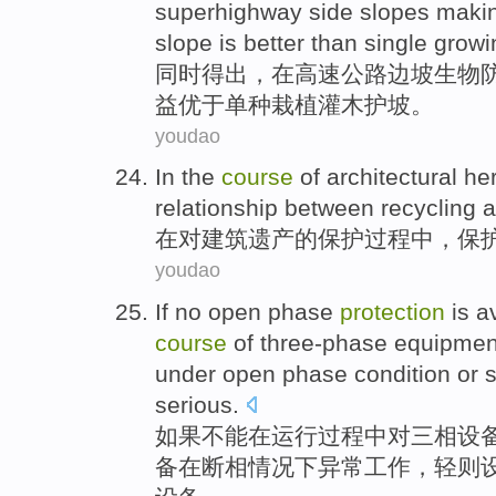
superhighway
side
slopes
maki
slope
is better than
single
growi
同时
得出，
在
高速
公路
边坡
生物
益
优于
单
种栽植
灌木护坡。
youdao
In
the
course
of
architectural
he
relationship between recycling
a
在
对
建筑
遗产
的
保护
过程
中，保
youdao
If
no
open
phase
protection
is a
course
of
three-phase
equipmen
under open phase
condition
or s
serious
.
如果
不能
在
运行
过程
中对
三相
设
备在断相
情况下
异常
工作
，轻则