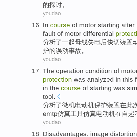
的
探讨
。
youdao
In
course
of
motor
starting
after
fault
of
motor
differential
protect
分析了
一起母线失电
后快
切装置
护
的
误动
事故
。
youdao
The
operation
condition
of
moto
protection
was
analyzed
in
this
in the
course
of
starting
was
sim
tool
.
分析了
微机
电动机
保护
装置
在
此
e
mtp
仿真
工具
仿真
电动机在自
起
youdao
Disadvantages
:
image
distortion