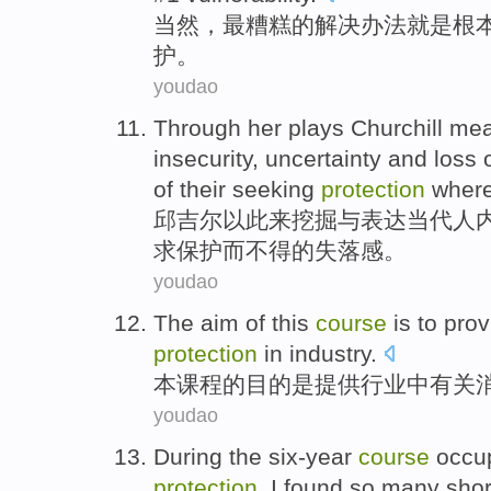
当然
，
最
糟糕的
解决办法
就是
根
护
。
youdao
Through her plays Churchill me
insecurity
,
uncertainty
and
loss
of their seeking
protection
wher
邱吉尔
以此来挖掘与
表达
当代人
求
保护
而不得的
失落感
。
youdao
The
aim
of
this
course
is
to
prov
protection
in
industry
.
本
课程
的
目的
是
提供
行业
中
有关
youdao
During
the
six-year
course
occup
protection
,
I
found
so many
sho