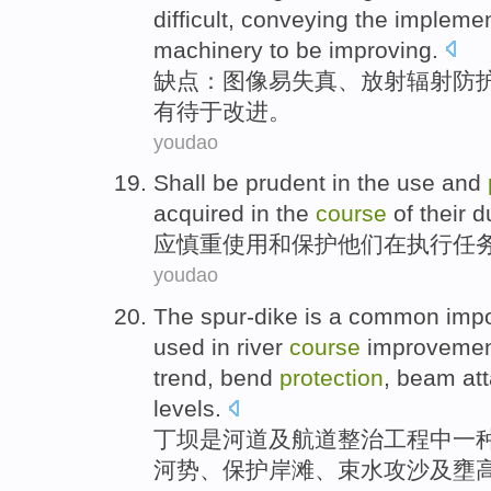
difficult
, conveying the
implemen
machinery
to be improving
.
缺点
：
图像
易失真
、
放射
辐射
防
有待
于改进。
youdao
Shall be
prudent
in the
use
and
acquired
in
the
course
of
their
d
应
慎重
使用
和
保护
他们
在
执行任
youdao
The spur-dike
is
a
common
impo
used in river
course
improveme
trend, bend
protection
,
beam
at
levels
.
丁坝
是
河道及航道整治
工程
中一
河势
、
保护
岸滩、
束
水
攻
沙
及
壅