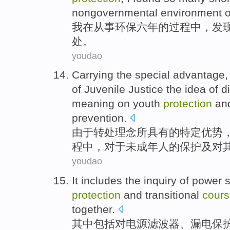
nongovernmental
environment
o
我
在
从事
环保
六
年的
过程
中
，
发
处
。
youdao
Carrying
the
special
advantage
,
of
Juvenile
Justice
the idea of d
meaning
on
youth
protection
an
prevention.
由于转处理念所具有
的
特定
优势
程
中，对于未成年人
的
保护
及
对
youdao
It includes
the
inquiry
of
power 
protection
and
transitional
cour
together
.
其中
包括
对
电源
滤波器
、
漏电
保