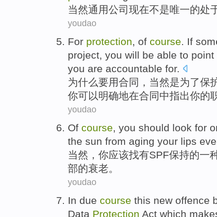
当然
通用公司
现在
不是
唯一
的
处
youdao
For
protection
,
of
course
.
If
some
project
,
you
will be able
to
point
you
are accountable for.
为什么要用
合同
，
当然
是为了
保
你
可以
明确地
在
合同中
指出
你的
youdao
Of
course
,
you
should
look for
o
the
sun
from
aging
your
lips ev
当然
，
你
应该
找
有
SPF
保持
的
一
部的
衰老
。
youdao
In due
course
this new
offence
Data
Protection
Act
which
makes