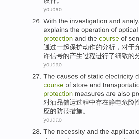
设备。
youdao
With
the
investigation and
analy
explains the operation of
optical
protection
and
the
course
of se
通过一起
保护
动作
的
分析
，对于
许信号的产生
过程
进行了细致的
youdao
The
causes
of
static electricity
d
course
of
store and transportati
protection
measures are
also p
对
油品
储运
过程
中
存在
静电
危险
应
的
防范
措施
。
youdao
The
necessity
and the
applicati