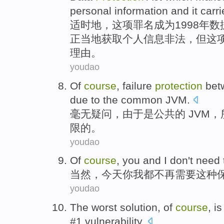
personal
information
and it
carri
适时地，这项
罪名
成为
1998年
数
正
当地
获取
个人
信息
非法
，但这
理由
。
youdao
Of
course
,
failure
protection
bet
due to
the
common
JVM
.
毫无
疑问，
由于
是
公共
的
JVM，
限
的。
youdao
Of
course
,
you
and
I
don't
need
当然
，
今天
你
我
都
不再
需要
这种
youdao
The worst
solution
,
of
course
,
is
#
1
vulnerability
.