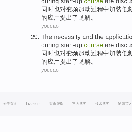
during
start-up
course
are disc
同时也
对
变频
起动
过程中
加装低
的
应用
提出了见解。
youdao
The
necessity
and the
applicati
during
start-up
course
are disc
同时也
对
变频
起动
过程中
加装低
的
应用
提出了见解。
youdao
关于有道
Investors
有道智选
官方博客
技术博客
诚聘英