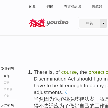
词典
翻译
有道精品课
云笔记
中英
有道 - 网易旗下搜索
双语例句
There
is
, of
course
, the
protecti
全部
Discrimination
Act
should
I
go in
口语
have
to
be
fit
enough to
do
my
j
书面语
adjustments
.
论文
当然因为
保护
残疾
歧视
法案
，
我
得不
去
适应
为了
做好
自己
的
工作
原声例句