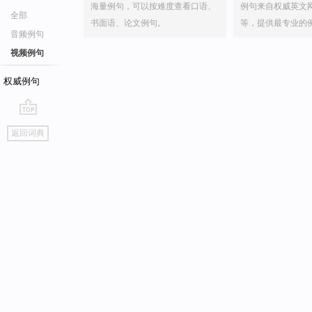
海量例句，可以按难度查看口语、
例句来自权威英文
全部
书面语、论文例句。
等，提供最专业的
音频例句
视频例句
权威例句
go
返回词典
top