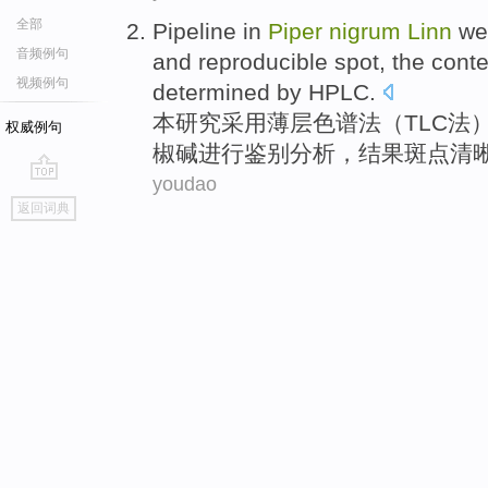
全部
Pipeline in
Piper
nigrum
Linn
wer
音频例句
and
reproducible
spot
, the cont
视频例句
determined by
HPLC
.
本研究
采用
薄层色谱法（TLC法
权威例句
椒碱
进行
鉴别分析，结果
斑点
清
youdao
go
返回词典
top