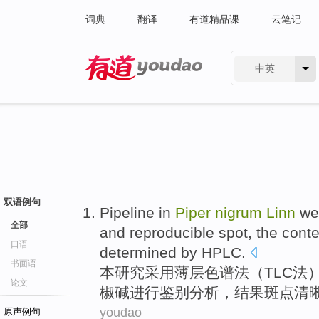
词典
翻译
有道精品课
云笔记
中英
有道 - 网易旗下搜索
双语例句
Pipeline in
Piper
nigrum
Linn
wer
全部
and
reproducible
spot
, the cont
口语
determined by
HPLC
.
书面语
本研究
采用
薄层色谱法（TLC法
论文
椒碱
进行
鉴别分析，结果
斑点
清
youdao
原声例句